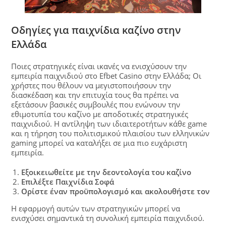
Οδηγίες για παιχνίδια καζίνο στην
Ελλάδα
Ποιες στρατηγικές είναι ικανές να ενισχύσουν την
εμπειρία παιχνιδιού στο Efbet Casino στην Ελλάδα; Οι
χρήστες που θέλουν να μεγιστοποιήσουν την
διασκέδαση και την επιτυχία τους θα πρέπει να
εξετάσουν βασικές συμβουλές που ενώνουν την
εθιμοτυπία του καζίνο με αποδοτικές στρατηγικές
παιχνιδιού. Η αντίληψη των ιδιαιτεροτήτων κάθε game
και η τήρηση του πολιτισμικού πλαισίου των ελληνικών
gaming μπορεί να καταλήξει σε μια πιο ευχάριστη
εμπειρία.
Εξοικειωθείτε με την δεοντολογία του καζίνο
Επιλέξτε Παιχνίδια Σοφά
Ορίστε έναν προϋπολογισμό και ακολουθήστε τον
Η εφαρμογή αυτών των στρατηγικών μπορεί να
ενισχύσει σημαντικά τη συνολική εμπειρία παιχνιδιού.