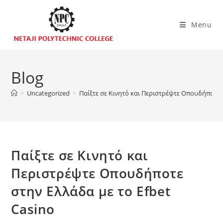
Menu
Blog
>
Uncategorized
>
Παίξτε σε Κινητό και Περιστρέψτε Οπουδήποτε σ
Παίξτε σε Κινητό και
Περιστρέψτε Οπουδήποτε
στην Ελλάδα με το Efbet
Casino