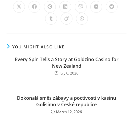
YOU MIGHT ALSO LIKE
Every Spin Tells a Story at Goldzino Casino for
New Zealand
July 6, 2026
Dokonalá směs zábavy a poctivosti v kasinu
Golisimo v České republice
March 12, 2026