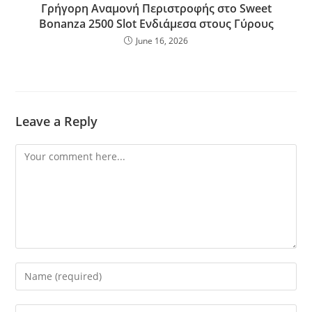
Γρήγορη Αναμονή Περιστροφής στο Sweet
Bonanza 2500 Slot Ενδιάμεσα στους Γύρους
June 16, 2026
Leave a Reply