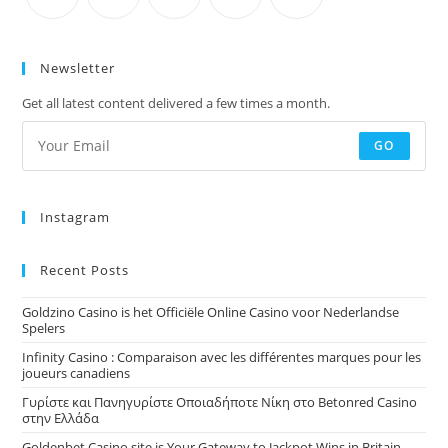
Newsletter
Get all latest content delivered a few times a month.
GO
Instagram
Recent Posts
Goldzino Casino is het Officiële Online Casino voor Nederlandse
Spelers
Infinity Casino : Comparaison avec les différentes marques pour les
joueurs canadiens
Γυρίστε και Πανηγυρίστε Οποιαδήποτε Νίκη στο Betonred Casino
στην Ελλάδα
Goldenbet Casino site is Your Gateway to Jackpot Wins in Britain