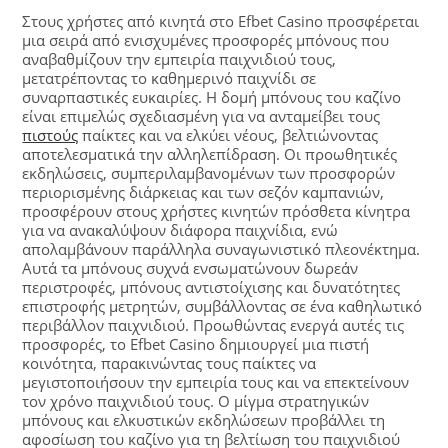
Στους χρήστες από κινητά στο Efbet Casino προσφέρεται
μια σειρά από ενισχυμένες προσφορές μπόνους που
αναβαθμίζουν την εμπειρία παιχνιδιού τους,
μετατρέποντας το καθημερινό παιχνίδι σε
συναρπαστικές ευκαιρίες. Η δομή μπόνους του καζίνο
είναι επιμελώς σχεδιασμένη για να ανταμείβει τους
πιστούς
παίκτες και να ελκύει νέους, βελτιώνοντας
αποτελεσματικά την αλληλεπίδραση. Οι προωθητικές
εκδηλώσεις, συμπεριλαμβανομένων των προσφορών
περιορισμένης διάρκειας και των σεζόν καμπανιών,
προσφέρουν στους χρήστες κινητών πρόσθετα κίνητρα
για να ανακαλύψουν διάφορα παιχνίδια, ενώ
απολαμβάνουν παράλληλα συναγωνιστικό πλεονέκτημα.
Αυτά τα μπόνους συχνά ενσωματώνουν δωρεάν
περιστροφές, μπόνους αντιστοίχισης και δυνατότητες
επιστροφής μετρητών, συμβάλλοντας σε ένα καθηλωτικό
περιβάλλον παιχνιδιού. Προωθώντας ενεργά αυτές τις
προσφορές, το Efbet Casino δημιουργεί μια πιστή
κοινότητα, παρακινώντας τους παίκτες να
μεγιστοποιήσουν την εμπειρία τους και να επεκτείνουν
τον χρόνο παιχνιδιού τους. Ο μίγμα στρατηγικών
μπόνους και ελκυστικών εκδηλώσεων προβάλλει τη
αφοσίωση του καζίνο για τη βελτίωση του παιχνιδιού