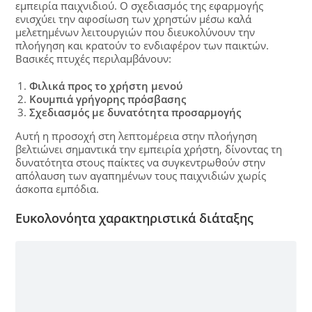
εμπειρία παιχνιδιού. Ο σχεδιασμός της εφαρμογής
ενισχύει την αφοσίωση των χρηστών μέσω καλά
μελετημένων λειτουργιών που διευκολύνουν την
πλοήγηση και κρατούν το ενδιαφέρον των παικτών.
Βασικές πτυχές περιλαμβάνουν:
Φιλικά προς το χρήστη μενού
Κουμπιά γρήγορης πρόσβασης
Σχεδιασμός με δυνατότητα προσαρμογής
Αυτή η προσοχή στη λεπτομέρεια στην πλοήγηση
βελτιώνει σημαντικά την εμπειρία χρήστη, δίνοντας τη
δυνατότητα στους παίκτες να συγκεντρωθούν στην
απόλαυση των αγαπημένων τους παιχνιδιών χωρίς
άσκοπα εμπόδια.
Ευκολονόητα χαρακτηριστικά διάταξης