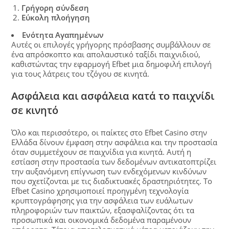
Γρήγορη σύνδεση
Εύκολη πλοήγηση
Ενότητα Αγαπημένων
Αυτές οι επιλογές γρήγορης πρόσβασης συμβάλλουν σε
ένα απρόσκοπτο και απολαυστικό ταξίδι παιχνιδιού,
καθιστώντας την εφαρμογή Efbet μια δημοφιλή επιλογή
για τους λάτρεις του τζόγου σε κινητά.
Ασφάλεια και ασφάλεια κατά το παιχνίδι
σε κινητό
Όλο και περισσότερο, οι παίκτες στο Efbet Casino στην
Ελλάδα δίνουν έμφαση στην ασφάλεια και την προστασία
όταν συμμετέχουν σε παιχνίδια για κινητά. Αυτή η
εστίαση στην προστασία των δεδομένων αντικατοπτρίζει
την αυξανόμενη επίγνωση των ενδεχόμενων κινδύνων
που σχετίζονται με τις διαδικτυακές δραστηριότητες. Το
Efbet Casino χρησιμοποιεί προηγμένη τεχνολογία
κρυπτογράφησης για την ασφάλεια των ευάλωτων
πληροφοριών των παικτών, εξασφαλίζοντας ότι τα
προσωπικά και οικονομικά δεδομένα παραμένουν