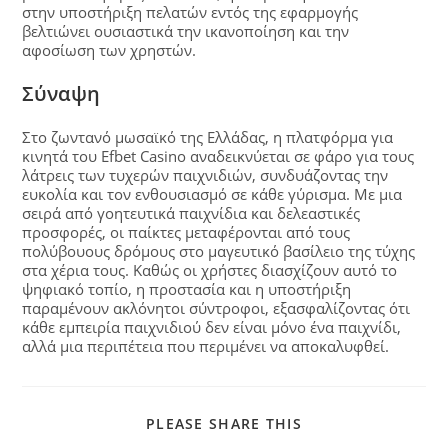
στην υποστήριξη πελατών εντός της εφαρμογής
βελτιώνει ουσιαστικά την ικανοποίηση και την
αφοσίωση των χρηστών.
Σύναψη
Στο ζωντανό μωσαϊκό της Ελλάδας, η πλατφόρμα για
κινητά του Efbet Casino αναδεικνύεται σε φάρο για τους
λάτρεις των τυχερών παιχνιδιών, συνδυάζοντας την
ευκολία και τον ενθουσιασμό σε κάθε γύρισμα. Με μια
σειρά από γοητευτικά παιχνίδια και δελεαστικές
προσφορές, οι παίκτες μεταφέρονται από τους
πολύβουους δρόμους στο μαγευτικό βασίλειο της τύχης
στα χέρια τους. Καθώς οι χρήστες διασχίζουν αυτό το
ψηφιακό τοπίο, η προστασία και η υποστήριξη
παραμένουν ακλόνητοι σύντροφοι, εξασφαλίζοντας ότι
κάθε εμπειρία παιχνιδιού δεν είναι μόνο ένα παιχνίδι,
αλλά μια περιπέτεια που περιμένει να αποκαλυφθεί.
PLEASE SHARE THIS