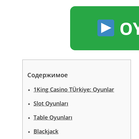
O
Содержимое
1King Casino TÜrkiye: Oyunlar
Slot Oyunları
Table Oyunları
Blackjack