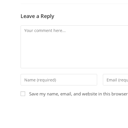
Leave a Reply
Save my name, email, and website in this browser