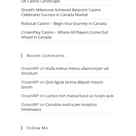
UK Casino Landscape
Growth Milestone Achieved Betpoint Casino
Celebrates Success in Canada Market
Robocat Casino – Begin Your Journey in Canada
CrownPlay Casino – Where All Players Come Out
Ahead in Canada
Recent Comments
OceanWP
on
Nulla metus metus ullamcorper vel
tincidunt
OceanWP
on
Quis ligula lacinia aliquet mauris
ipsum
OceanWP
on
Luctus non massa fusce ac turpis quis
OceanWP
on
Conubia nostra per inceptos
himenaeos
Follow Me