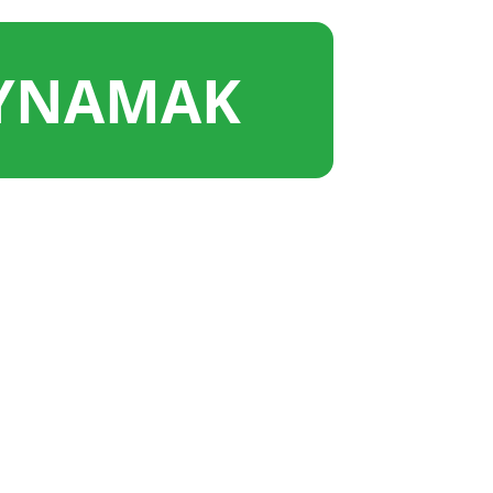
YNAMAK