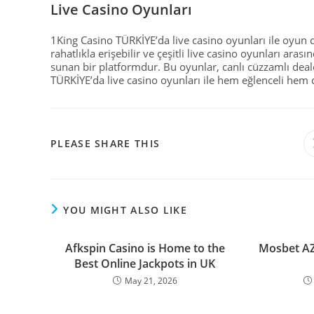
Live Casino Oyunları
1King Casino TÜRKİYE’da live casino oyunları ile oyun d
rahatlıkla erişebilir ve çeşitli live casino oyunları aras
sunan bir platformdur. Bu oyunlar, canlı cüzzamlı dea
TÜRKİYE’da live casino oyunları ile hem eğlenceli hem d
PLEASE SHARE THIS
YOU MIGHT ALSO LIKE
Afkspin Casino is Home to the
Mosbet AZ
Best Online Jackpots in UK
May 21, 2026