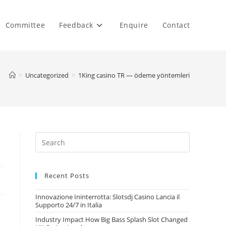
Committee
Feedback
Enquire
Contact
>
Uncategorized
>
1King casino TR — ödeme yöntemleri
Recent Posts
Innovazione Ininterrotta: Slotsdj Casino Lancia il
Supporto 24/7 in Italia
Industry Impact How Big Bass Splash Slot Changed