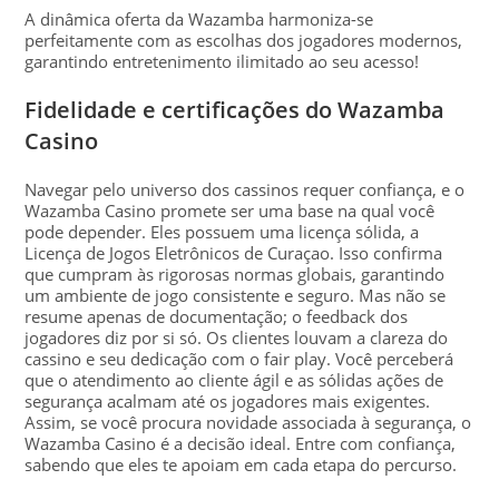
A dinâmica oferta da Wazamba harmoniza-se
perfeitamente com as escolhas dos jogadores modernos,
garantindo entretenimento ilimitado ao seu acesso!
Fidelidade e certificações do Wazamba
Casino
Navegar pelo universo dos cassinos requer confiança, e o
Wazamba Casino promete ser uma base na qual você
pode depender. Eles possuem uma licença sólida, a
Licença de Jogos Eletrônicos de Curaçao. Isso confirma
que cumpram às rigorosas normas globais, garantindo
um ambiente de jogo consistente e seguro. Mas não se
resume apenas de documentação; o feedback dos
jogadores diz por si só. Os clientes louvam a clareza do
cassino e seu dedicação com o fair play. Você perceberá
que o atendimento ao cliente ágil e as sólidas ações de
segurança acalmam até os jogadores mais exigentes.
Assim, se você procura novidade associada à segurança, o
Wazamba Casino é a decisão ideal. Entre com confiança,
sabendo que eles te apoiam em cada etapa do percurso.