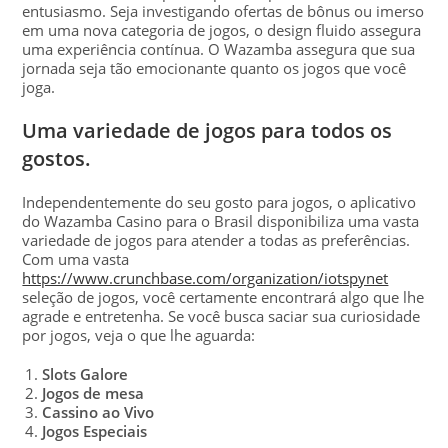
entusiasmo. Seja investigando ofertas de bônus ou imerso
em uma nova categoria de jogos, o design fluido assegura
uma experiência contínua. O Wazamba assegura que sua
jornada seja tão emocionante quanto os jogos que você
joga.
Uma variedade de jogos para todos os
gostos.
Independentemente do seu gosto para jogos, o aplicativo
do Wazamba Casino para o Brasil disponibiliza uma vasta
variedade de jogos para atender a todas as preferências.
Com uma vasta
https://www.crunchbase.com/organization/iotspynet
seleção de jogos, você certamente encontrará algo que lhe
agrade e entretenha. Se você busca saciar sua curiosidade
por jogos, veja o que lhe aguarda:
Slots Galore
Jogos de mesa
Cassino ao Vivo
Jogos Especiais