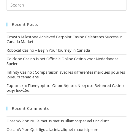
Recent Posts
Growth Milestone Achieved Betpoint Casino Celebrates Success in
Canada Market
Robocat Casino – Begin Your Journey in Canada
Goldzino Casino is het Officiële Online Casino voor Nederlandse
Spelers
Infinity Casino : Comparaison avec les différentes marques pour les
joueurs canadiens
Γυρίστε και Πανηγυρίστε Οποιαδήποτε Νίκη στο Betonred Casino
στην Ελλάδα
Recent Comments
OceanWP
on
Nulla metus metus ullamcorper vel tincidunt
OceanWP
on
Quis ligula lacinia aliquet mauris ipsum