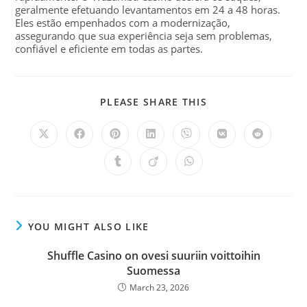
geralmente efetuando levantamentos em 24 a 48 horas.
Eles estão empenhados com a modernização,
assegurando que sua experiência seja sem problemas,
confiável e eficiente em todas as partes.
PLEASE SHARE THIS
YOU MIGHT ALSO LIKE
Shuffle Casino on ovesi suuriin voittoihin
Suomessa
March 23, 2026