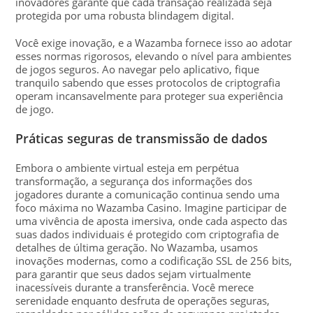
inovadores garante que cada transação realizada seja
protegida por uma robusta blindagem digital.
Você exige inovação, e a Wazamba fornece isso ao adotar
esses normas rigorosos, elevando o nível para ambientes
de jogos seguros. Ao navegar pelo aplicativo, fique
tranquilo sabendo que esses protocolos de criptografia
operam incansavelmente para proteger sua experiência
de jogo.
Práticas seguras de transmissão de dados
Embora o ambiente virtual esteja em perpétua
transformação, a segurança dos informações dos
jogadores durante a comunicação continua sendo uma
foco máxima no Wazamba Casino. Imagine participar de
uma vivência de aposta imersiva, onde cada aspecto das
suas dados individuais é protegido com criptografia de
detalhes de última geração. No Wazamba, usamos
inovações modernas, como a codificação SSL de 256 bits,
para garantir que seus dados sejam virtualmente
inacessíveis durante a transferência. Você merece
serenidade enquanto desfruta de operações seguras,