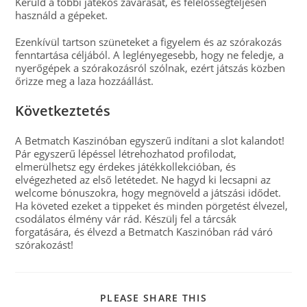
Kerüld a többi játékos zavarását, és felelősségteljesen
használd a gépeket.
Ezenkívül tartson szüneteket a figyelem és az szórakozás
fenntartása céljából. A leglényegesebb, hogy ne feledje, a
nyerőgépek a szórakozásról szólnak, ezért játszás közben
őrizze meg a laza hozzáállást.
Következtetés
A Betmatch Kaszinóban egyszerű indítani a slot kalandot!
Pár egyszerű lépéssel létrehozhatod profilodat,
elmerülhetsz egy érdekes játékkollekcióban, és
elvégezheted az első letétedet. Ne hagyd ki lecsapni az
welcome bónuszokra, hogy megnöveld a játszási idődet.
Ha követed ezeket a tippeket és minden pörgetést élvezel,
csodálatos élmény vár rád. Készülj fel a tárcsák
forgatására, és élvezd a Betmatch Kaszinóban rád váró
szórakozást!
PLEASE SHARE THIS