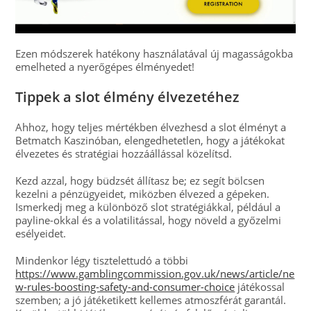
Ezen módszerek hatékony használatával új magasságokba
emelheted a nyerőgépes élményedet!
Tippek a slot élmény élvezetéhez
Ahhoz, hogy teljes mértékben élvezhesd a slot élményt a
Betmatch Kaszinóban, elengedhetetlen, hogy a játékokat
élvezetes és stratégiai hozzáállással közelítsd.
Kezd azzal, hogy büdzsét állítasz be; ez segít bölcsen
kezelni a pénzügyeidet, miközben élvezed a gépeken.
Ismerkedj meg a különböző slot stratégiákkal, például a
payline-okkal és a volatilitással, hogy növeld a győzelmi
esélyeidet.
Mindenkor légy tisztelettudó a többi
https://www.gamblingcommission.gov.uk/news/article/ne
w-rules-boosting-safety-and-consumer-choice
játékossal
szemben; a jó játéketikett kellemes atmoszférát garantál.