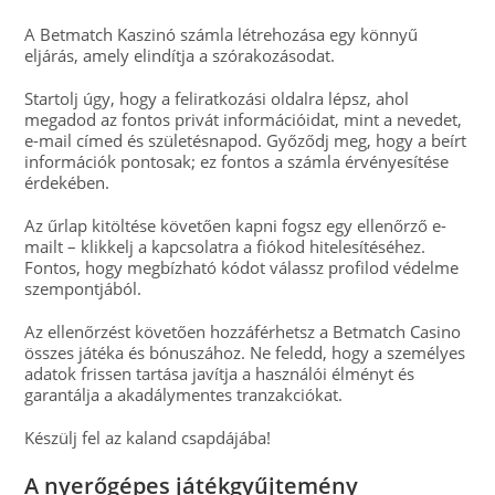
A Betmatch Kaszinó számla létrehozása egy könnyű
eljárás, amely elindítja a szórakozásodat.
Startolj úgy, hogy a feliratkozási oldalra lépsz, ahol
megadod az fontos privát információidat, mint a nevedet,
e-mail címed és születésnapod. Győződj meg, hogy a beírt
információk pontosak; ez fontos a számla érvényesítése
érdekében.
Az űrlap kitöltése követően kapni fogsz egy ellenőrző e-
mailt – klikkelj a kapcsolatra a fiókod hitelesítéséhez.
Fontos, hogy megbízható kódot válassz profilod védelme
szempontjából.
Az ellenőrzést követően hozzáférhetsz a Betmatch Casino
összes játéka és bónuszához. Ne feledd, hogy a személyes
adatok frissen tartása javítja a használói élményt és
garantálja a akadálymentes tranzakciókat.
Készülj fel az kaland csapdájába!
A nyerőgépes játékgyűjtemény