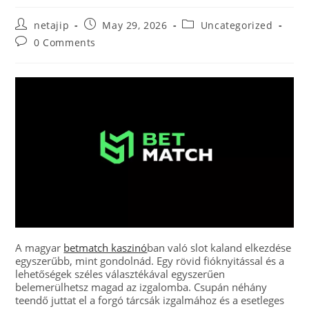
netajip
May 29, 2026
Uncategorized
0 Comments
A magyar
betmatch kaszinó
ban való slot kaland elkezdése
egyszerűbb, mint gondolnád. Egy rövid fióknyitással és a
lehetőségek széles választékával egyszerűen
belemerülhetsz magad az izgalomba. Csupán néhány
teendő juttat el a forgó tárcsák izgalmához és a esetleges