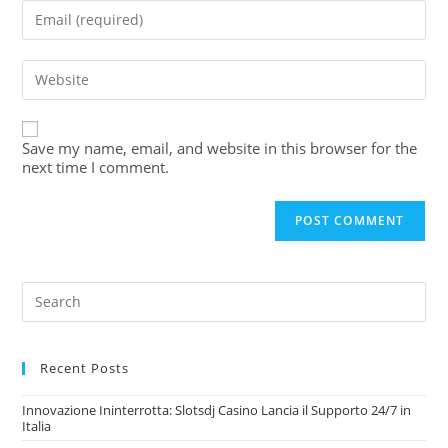
Save my name, email, and website in this browser for the
next time I comment.
Recent Posts
Innovazione Ininterrotta: Slotsdj Casino Lancia il Supporto 24/7 in
Italia