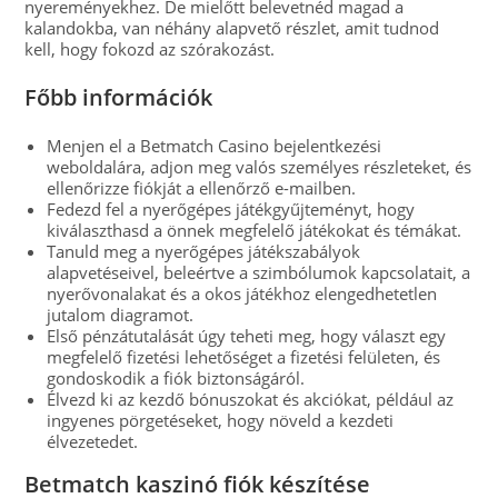
nyereményekhez. De mielőtt belevetnéd magad a
kalandokba, van néhány alapvető részlet, amit tudnod
kell, hogy fokozd az szórakozást.
Főbb információk
Menjen el a Betmatch Casino bejelentkezési
weboldalára, adjon meg valós személyes részleteket, és
ellenőrizze fiókját a ellenőrző e-mailben.
Fedezd fel a nyerőgépes játékgyűjteményt, hogy
kiválaszthasd a önnek megfelelő játékokat és témákat.
Tanuld meg a nyerőgépes játékszabályok
alapvetéseivel, beleértve a szimbólumok kapcsolatait, a
nyerővonalakat és a okos játékhoz elengedhetetlen
jutalom diagramot.
Első pénzátutalását úgy teheti meg, hogy választ egy
megfelelő fizetési lehetőséget a fizetési felületen, és
gondoskodik a fiók biztonságáról.
Élvezd ki az kezdő bónuszokat és akciókat, például az
ingyenes pörgetéseket, hogy növeld a kezdeti
élvezetedet.
Betmatch kaszinó fiók készítése