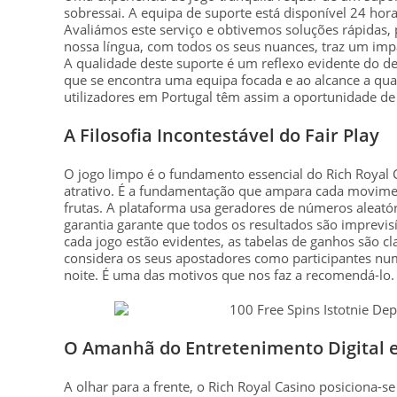
sobressai. A equipa de suporte está disponível 24 hora
Avaliámos este serviço e obtivemos soluções rápidas,
nossa língua, com todos os seus nuances, traz um impac
A qualidade deste suporte é um reflexo evidente do d
que se encontra uma equipa focada e ao alcance a qu
utilizadores em Portugal têm assim a oportunidade de
A Filosofia Incontestável do Fair Play
O jogo limpo é o fundamento essencial do Rich Royal 
atrativo. É a fundamentação que ampara cada movimen
frutas. A plataforma usa geradores de números aleató
garantia garante que todos os resultados são imprevisí
cada jogo estão evidentes, as tabelas de ganhos são cl
considera os seus apostadores como participantes num 
noite. É uma das motivos que nos faz a recomendá-lo.
O Amanhã do Entretenimento Digital 
A olhar para a frente, o Rich Royal Casino posicion