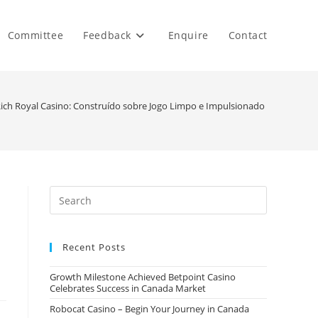
Committee
Feedback
Enquire
Contact
ich Royal Casino: Construído sobre Jogo Limpo e Impulsionado pela Divers
Recent Posts
Growth Milestone Achieved Betpoint Casino
Celebrates Success in Canada Market
Robocat Casino – Begin Your Journey in Canada