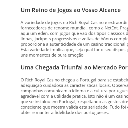
Um Reino de Jogos ao Vosso Alcance
A variedade de jogos no Rich Royal Casino é extraordin
fornecedores de renome mundial, como a NetEnt, Prag
aqui um éden, com jogos que vão dos tipos clássicos de
linhas, jackpots progressivos e voltas de bónus compl
proporciona a autenticidade de um casino tradicional p
Esta variedade implica que, seja qual for o seu dispo
uns momentos de pura emoção.
Uma Chegada Triunfal ao Mercado Po
O Rich Royal Casino chegou a Portugal para se estabel
adequação cuidadosa às características locais. Observ
campanhas comunicam a idioma e a cultura portuguesa. A
agradável com a utilidade prática. Isto não é um cas
que se instalou em Portugal, respeitando as gostos do
consciente que mostra valida esta seriedade. Tudo foi
obter e manter a fidelidade dos portugueses.