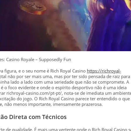
a figura, e o seu nome é Rich Royal Casino
https://richroyal-
gital não por ser mais uma, mas por ter sido pensada de raiz para
aminha lado a lado com uma seriedade que não se compromete. A
o foco evidente e onde o espírito desportivo não é uma ideia
rar richroyal-casino.com/pt-pt/, nota-se de imediata um ambient
xcitação do jogo. O Rich Royal Casino parece ter entendido o que
a e, não menos importante, imensamente prazerosa.
ação Direta com Técnicos
te de qualidade. É mais uma vertente onde o Rich Royal Casino s