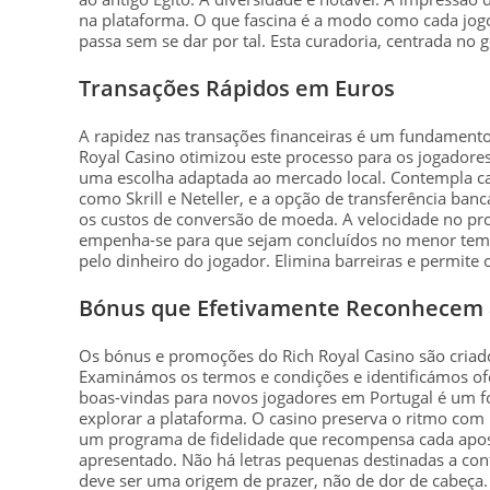
na plataforma. O que fascina é a modo como cada jog
passa sem se dar por tal. Esta curadoria, centrada no
Transações Rápidos em Euros
A rapidez nas transações financeiras é um fundamento
Royal Casino otimizou este processo para os jogador
uma escolha adaptada ao mercado local. Contempla cart
como Skrill e Neteller, e a opção de transferência ba
os custos de conversão de moeda. A velocidade no pr
empenha-se para que sejam concluídos no menor temp
pelo dinheiro do jogador. Elimina barreiras e permite
Bónus que Efetivamente Reconhecem a
Os bónus e promoções do Rich Royal Casino são criad
Examinámos os termos e condições e identificámos of
boas-vindas para novos jogadores em Portugal é um f
explorar a plataforma. O casino preserva o ritmo co
um programa de fidelidade que recompensa cada apost
apresentado. Não há letras pequenas destinadas a co
deve ser uma origem de prazer, não de dor de cabeça