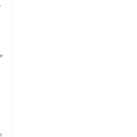
o
ve
e.