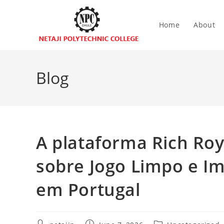
Home
About
Blog
A plataforma Rich Roy
sobre Jogo Limpo e I
em Portugal