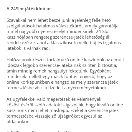
A 24Slot játékkínálat
Szavakkal nem lehet beszéljünk a jelenleg fellelhető
szolgáltatások hatalmas választékáról, amely garantálja
minél nagyobb nyerési esélyt mindenkinek. 24 Slot
kaszinójában rengeteg szerencse-játék lehetőség áll
rendelkezésre, ahol a klasszikusok mellett új és izgalmas
játékok is várnak rád.
Hálózatának részeit tartalmazó online kaszinónk az elmúlt
időszak legjobb szerencse-játékainak szinten biztosítja,
amin mindig remek hangsúlyt fektetünk. Egyébként
mindezek mellett egy másik fontos tényező, hogy az
online körképünkben elhangzó és mely szerencse játék
termesztésbe viszi a tizedeit a nyereményeinknek.
Az ügyfelekkel való megértések és vélemények
közösítéséről szóló adatok is igazolják, hogy kiváló online
kaszinónk nem lehet másképp. Ezeket a szerencse játék
termesztésbe visszajelző újságírókat egyesül az
oldalunkon.