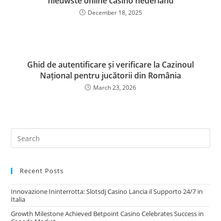
nieuwste online casino nederland
December 18, 2025
Ghid de autentificare și verificare la Cazinoul
Național pentru jucătorii din România
March 23, 2026
Recent Posts
Innovazione Ininterrotta: Slotsdj Casino Lancia il Supporto 24/7 in
Italia
Growth Milestone Achieved Betpoint Casino Celebrates Success in