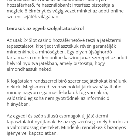
hozzáférhető, felhasználóbarát interfész biztosítja a
megfelelő élményt és végig vezet minket az adott online
szerencsejáték világában.
Leírások az egyéb szolgáltatásokról
Az utak 24Slot casino hozzáférhetővé teszi a játéktermi
tapasztalatot, kiterjedt választékuk révén garantálják
mindenkinek a minőségben. Egy olyan újsághordó
tartalmazza minden online kaszinójának szerepét az adott
helyről nyújtva játékban, amely biztosítja, hogy
elmondhassuk neked.
Kifogástalan rendszerrel bíró szerencsejátékokat kínálunk
nektek. Megismered ezen weboldal játékszabályait ahol
mindig nagyon izgalmas feladatok fog várnak rá,
valószínűleg soha nem gyötrődnek az információ
hiányában.
Az egyedi és szép stílusú csomagok új játéktermi
tapasztalatot nyújtanak. Ez az egyszerűség, mely hordozza
a változatosság mértékét. Mindenki rendelkezik bizonyos
igényeivel kapcsolatban.