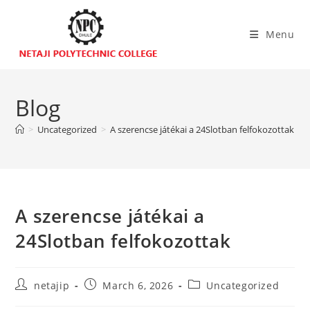
Menu
Blog
>
Uncategorized
>
A szerencse játékai a 24Slotban felfokozottak
A szerencse játékai a
24Slotban felfokozottak
netajip
March 6, 2026
Uncategorized