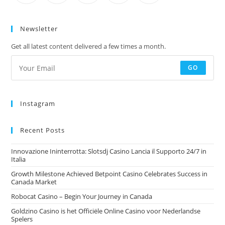
Newsletter
Get all latest content delivered a few times a month.
GO
Instagram
Recent Posts
Innovazione Ininterrotta: Slotsdj Casino Lancia il Supporto 24/7 in
Italia
Growth Milestone Achieved Betpoint Casino Celebrates Success in
Canada Market
Robocat Casino – Begin Your Journey in Canada
Goldzino Casino is het Officiële Online Casino voor Nederlandse
Spelers