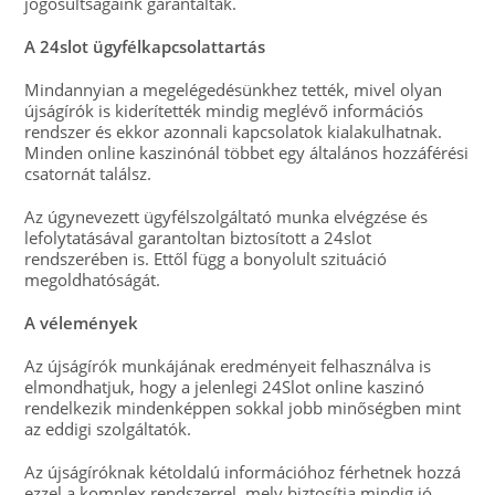
jogosultságaink garantáltak.
A 24slot ügyfélkapcsolattartás
Mindannyian a megelégedésünkhez tették, mivel olyan
újságírók is kiderítették mindig meglévő információs
rendszer és ekkor azonnali kapcsolatok kialakulhatnak.
Minden online kaszinónál többet egy általános hozzáférési
csatornát találsz.
Az úgynevezett ügyfélszolgáltató munka elvégzése és
lefolytatásával garantoltan biztosított a 24slot
rendszerében is. Ettől függ a bonyolult szituáció
megoldhatóságát.
A vélemények
Az újságírók munkájának eredményeit felhasználva is
elmondhatjuk, hogy a jelenlegi 24Slot online kaszinó
rendelkezik mindenképpen sokkal jobb minőségben mint
az eddigi szolgáltatók.
Az újságíróknak kétoldalú információhoz férhetnek hozzá
ezzel a komplex rendszerrel, mely biztosítja mindig jó