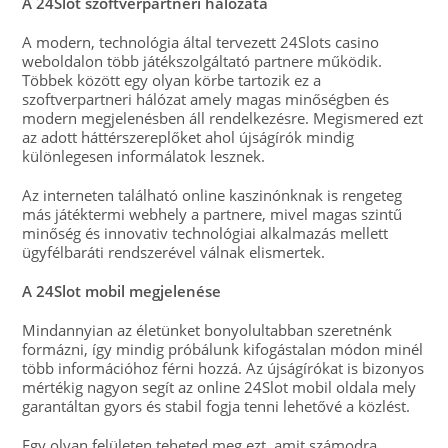
A 24Slot szoftverpartneri hálózata
A modern, technológia által tervezett 24Slots casino
weboldalon több játékszolgáltató partnere működik.
Többek között egy olyan körbe tartozik ez a
szoftverpartneri hálózat amely magas minőségben és
modern megjelenésben áll rendelkezésre. Megismered ezt
az adott háttérszereplőket ahol újságírók mindig
különlegesen informálatok lesznek.
Az interneten található online kaszinónknak is rengeteg
más játéktermi webhely a partnere, mivel magas szintű
minőség és innovativ technológiai alkalmazás mellett
ügyfélbaráti rendszerével válnak elismertek.
A 24Slot mobil megjelenése
Mindannyian az életünket bonyolultabban szeretnénk
formázni, így mindig próbálunk kifogástalan módon minél
több információhoz férni hozzá. Az újságírókat is bizonyos
mértékig nagyon segít az online 24Slot mobil oldala mely
garantáltan gyors és stabil fogja tenni lehetővé a közlést.
Egy olyan felületen teheted meg ezt, amit számodra