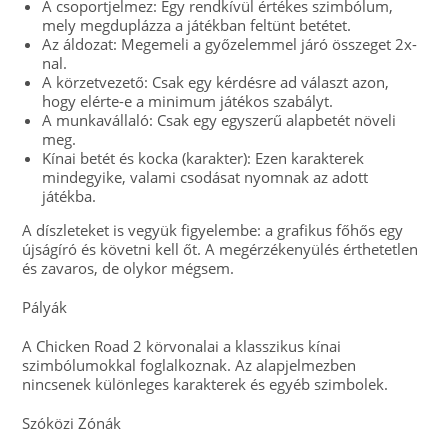
A csoportjelmez: Egy rendkívül értékes szimbólum,
mely megduplázza a játékban feltünt betétet.
Az áldozat: Megemeli a győzelemmel járó összeget 2x-
nal.
A körzetvezető: Csak egy kérdésre ad választ azon,
hogy elérte-e a minimum játékos szabályt.
A munkavállaló: Csak egy egyszerű alapbetét növeli
meg.
Kínai betét és kocka (karakter): Ezen karakterek
mindegyike, valami csodásat nyomnak az adott
játékba.
A díszleteket is vegyük figyelembe: a grafikus főhős egy
újságíró és követni kell őt. A megérzékenyülés érthetetlen
és zavaros, de olykor mégsem.
Pályák
A Chicken Road 2 körvonalai a klasszikus kínai
szimbólumokkal foglalkoznak. Az alapjelmezben
nincsenek különleges karakterek és egyéb szimbolek.
Szóközi Zónák