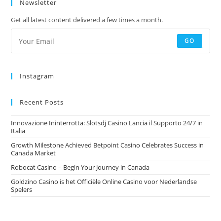
Newsletter
Get all latest content delivered a few times a month.
GO
Instagram
Recent Posts
Innovazione Ininterrotta: Slotsdj Casino Lancia il Supporto 24/7 in
Italia
Growth Milestone Achieved Betpoint Casino Celebrates Success in
Canada Market
Robocat Casino – Begin Your Journey in Canada
Goldzino Casino is het Officiële Online Casino voor Nederlandse
Spelers