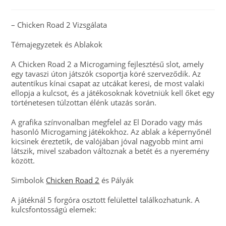
– Chicken Road 2 Vizsgálata
Témajegyzetek és Ablakok
A Chicken Road 2 a Microgaming fejlesztésű slot, amely
egy tavaszi úton játszók csoportja köré szerveződik. Az
autentikus kínai csapat az utcákat keresi, de most valaki
ellopja a kulcsot, és a játékosoknak követniük kell őket egy
történetesen túlzottan élénk utazás során.
A grafika színvonalban megfelel az El Dorado vagy más
hasonló Microgaming játékokhoz. Az ablak a képernyőnél
kicsinek éreztetik, de valójában jóval nagyobb mint ami
látszik, mivel szabadon változnak a betét és a nyeremény
között.
Simbolok
Chicken Road 2
és Pályák
A játéknál 5 forgóra osztott felülettel találkozhatunk. A
kulcsfontosságú elemek: