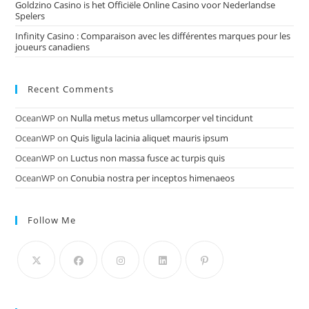
Goldzino Casino is het Officiële Online Casino voor Nederlandse
Spelers
Infinity Casino : Comparaison avec les différentes marques pour les
joueurs canadiens
Recent Comments
OceanWP
on
Nulla metus metus ullamcorper vel tincidunt
OceanWP
on
Quis ligula lacinia aliquet mauris ipsum
OceanWP
on
Luctus non massa fusce ac turpis quis
OceanWP
on
Conubia nostra per inceptos himenaeos
Follow Me