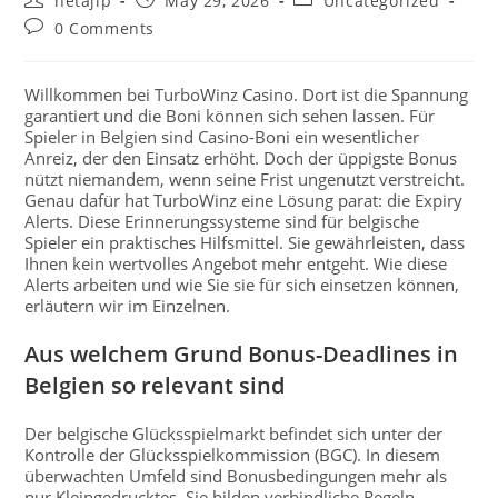
netajip
May 29, 2026
Uncategorized
0 Comments
Willkommen bei TurboWinz Casino. Dort ist die Spannung
garantiert und die Boni können sich sehen lassen. Für
Spieler in Belgien sind Casino-Boni ein wesentlicher
Anreiz, der den Einsatz erhöht. Doch der üppigste Bonus
nützt niemandem, wenn seine Frist ungenutzt verstreicht.
Genau dafür hat TurboWinz eine Lösung parat: die Expiry
Alerts. Diese Erinnerungssysteme sind für belgische
Spieler ein praktisches Hilfsmittel. Sie gewährleisten, dass
Ihnen kein wertvolles Angebot mehr entgeht. Wie diese
Alerts arbeiten und wie Sie sie für sich einsetzen können,
erläutern wir im Einzelnen.
Aus welchem Grund Bonus-Deadlines in
Belgien so relevant sind
Der belgische Glücksspielmarkt befindet sich unter der
Kontrolle der Glücksspielkommission (BGC). In diesem
überwachten Umfeld sind Bonusbedingungen mehr als
nur Kleingedrucktes. Sie bilden verbindliche Regeln.