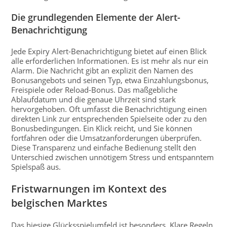
Die grundlegenden Elemente der Alert-
Benachrichtigung
Jede Expiry Alert-Benachrichtigung bietet auf einen Blick
alle erforderlichen Informationen. Es ist mehr als nur ein
Alarm. Die Nachricht gibt an explizit den Namen des
Bonusangebots und seinen Typ, etwa Einzahlungsbonus,
Freispiele oder Reload-Bonus. Das maßgebliche
Ablaufdatum und die genaue Uhrzeit sind stark
hervorgehoben. Oft umfasst die Benachrichtigung einen
direkten Link zur entsprechenden Spielseite oder zu den
Bonusbedingungen. Ein Klick reicht, und Sie können
fortfahren oder die Umsatzanforderungen überprüfen.
Diese Transparenz und einfache Bedienung stellt den
Unterschied zwischen unnötigem Stress und entspanntem
Spielspaß aus.
Fristwarnungen im Kontext des
belgischen Marktes
Das hiesige Glücksspielumfeld ist besonders. Klare Regeln