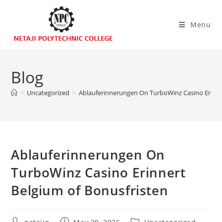
Menu
Blog
>
Uncategorized
>
Ablauferinnerungen On TurboWinz Casino Erinne
Ablauferinnerungen On
TurboWinz Casino Erinnert
Belgium of Bonusfristen