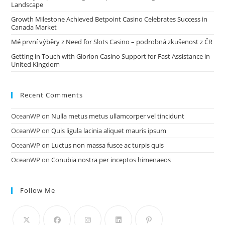
Landscape
Growth Milestone Achieved Betpoint Casino Celebrates Success in
Canada Market
Mé první výběry z Need for Slots Casino – podrobná zkušenost z ČR
Getting in Touch with Glorion Casino Support for Fast Assistance in
United Kingdom
Recent Comments
OceanWP
on
Nulla metus metus ullamcorper vel tincidunt
OceanWP
on
Quis ligula lacinia aliquet mauris ipsum
OceanWP
on
Luctus non massa fusce ac turpis quis
OceanWP
on
Conubia nostra per inceptos himenaeos
Follow Me