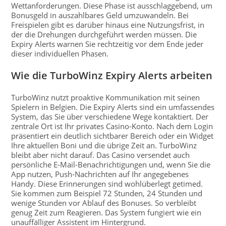
Wettanforderungen. Diese Phase ist ausschlaggebend, um
Bonusgeld in auszahlbares Geld umzuwandeln. Bei
Freispielen gibt es darüber hinaus eine Nutzungsfrist, in
der die Drehungen durchgeführt werden müssen. Die
Expiry Alerts warnen Sie rechtzeitig vor dem Ende jeder
dieser individuellen Phasen.
Wie die TurboWinz Expiry Alerts arbeiten
TurboWinz nutzt proaktive Kommunikation mit seinen
Spielern in Belgien. Die Expiry Alerts sind ein umfassendes
System, das Sie über verschiedene Wege kontaktiert. Der
zentrale Ort ist Ihr privates Casino-Konto. Nach dem Login
präsentiert ein deutlich sichtbarer Bereich oder ein Widget
Ihre aktuellen Boni und die übrige Zeit an. TurboWinz
bleibt aber nicht darauf. Das Casino versendet auch
persönliche E-Mail-Benachrichtigungen und, wenn Sie die
App nutzen, Push-Nachrichten auf Ihr angegebenes
Handy. Diese Erinnerungen sind wohlüberlegt getimed.
Sie kommen zum Beispiel 72 Stunden, 24 Stunden und
wenige Stunden vor Ablauf des Bonuses. So verbleibt
genug Zeit zum Reagieren. Das System fungiert wie ein
unauffälliger Assistent im Hintergrund.