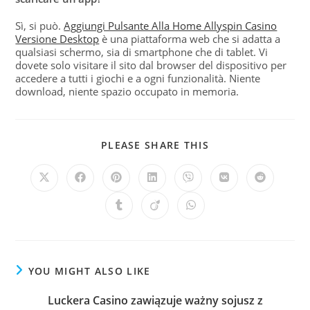
Sì, si può.
Aggiungi Pulsante Alla Home Allyspin Casino
Versione Desktop
è una piattaforma web che si adatta a
qualsiasi schermo, sia di smartphone che di tablet. Vi
dovete solo visitare il sito dal browser del dispositivo per
accedere a tutti i giochi e a ogni funzionalità. Niente
download, niente spazio occupato in memoria.
PLEASE SHARE THIS
YOU MIGHT ALSO LIKE
Luckera Casino zawiązuje ważny sojusz z