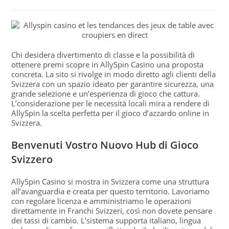
Chi desidera divertimento di classe e la possibilità di
ottenere premi scopre in AllySpin Casino una proposta
concreta. La sito si rivolge in modo diretto agli clienti della
Svizzera con un spazio ideato per garantire sicurezza, una
grande selezione e un’esperienza di gioco che cattura.
L’considerazione per le necessità locali mira a rendere di
AllySpin la scelta perfetta per il gioco d’azzardo online in
Svizzera.
Benvenuti Vostro Nuovo Hub di Gioco
Svizzero
AllySpin Casino si mostra in Svizzera come una struttura
all’avanguardia e creata per questo territorio. Lavoriamo
con regolare licenza e amministriamo le operazioni
direttamente in Franchi Svizzeri, così non dovete pensare
dei tassi di cambio. L’sistema supporta italiano, lingua