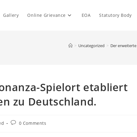
Gallery
Online Grievance
EOA
Statutory Body
>
Uncategorized
>
Der erweiterte
onanza-Spielort etabliert
en zu Deutschland.
ed
0 Comments