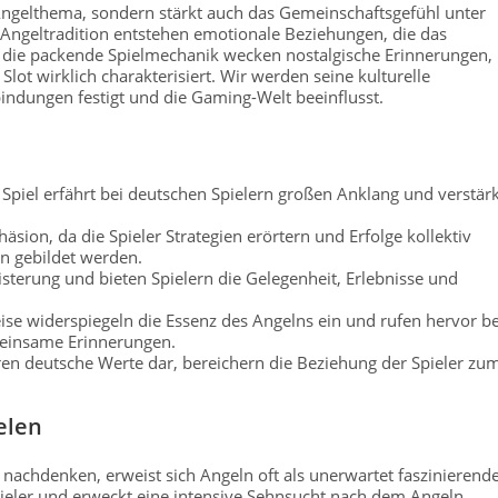
Angelthema, sondern stärkt auch das Gemeinschaftsgefühl unter
e Angeltradition entstehen emotionale Beziehungen, die das
d die packende Spielmechanik wecken nostalgische Erinnerungen,
lot wirklich charakterisiert. Wir werden seine kulturelle
ndungen festigt und die Gaming-Welt beeinflusst.
s Spiel erfährt bei deutschen Spielern großen Anklang und verstär
sion, da die Spieler Strategien erörtern und Erfolge kollektiv
n gebildet werden.
terung und bieten Spielern die Gelegenheit, Erlebnisse und
ise widerspiegeln die Essenz des Angelns ein und rufen hervor be
meinsame Erinnerungen.
eren deutsche Werte dar, bereichern die Beziehung der Spieler zu
elen
 nachdenken, erweist sich Angeln oft als unerwartet faszinierend
pieler und erweckt eine intensive Sehnsucht nach dem Angeln.