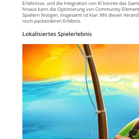
Erlebnisse, und die Integration von KI könnte das Gam
hinaus kann die Optimierung von Community-Elementen
Spielern festigen. Insgesamt ist klar: Mit diesen Ver
noch packenderen Erlebnis.
Lokalisiertes Spielerlebnis