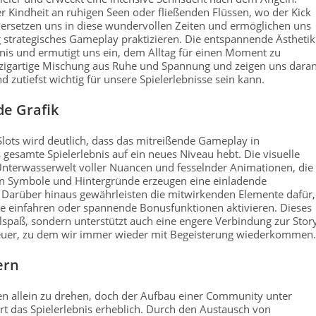
r Kindheit an ruhigen Seen oder fließenden Flüssen, wo der Kick
ersetzen uns in diese wundervollen Zeiten und ermöglichen uns
g strategisches Gameplay praktizieren. Die entspannende Ästhetik
bnis und ermutigt uns ein, dem Alltag für einen Moment zu
inzigartige Mischung aus Ruhe und Spannung und zeigen uns daran
zutiefst wichtig für unsere Spielerlebnisse sein kann.
e Grafik
ots wird deutlich, dass das mitreißende Gameplay in
samte Spielerlebnis auf ein neues Niveau hebt. Die visuelle
 Unterwasserwelt voller Nuancen und fesselnder Animationen, die
eten Symbole und Hintergründe erzeugen eine einladende
 Darüber hinaus gewährleisten die mitwirkenden Elemente dafür,
nne einfahren oder spannende Bonusfunktionen aktivieren. Dieses
lspaß, sondern unterstützt auch eine engere Verbindung zur Stor
teuer, zu dem wir immer wieder mit Begeisterung wiederkommen.
ern
zen allein zu drehen, doch der Aufbau einer Community unter
rt das Spielerlebnis erheblich. Durch den Austausch von