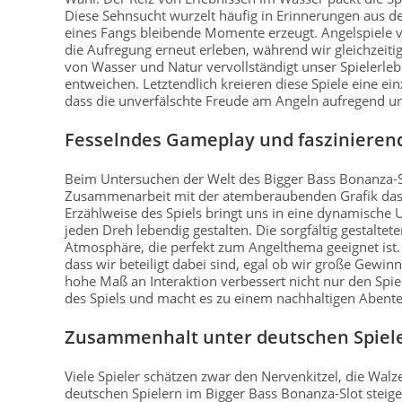
Diese Sehnsucht wurzelt häufig in Erinnerungen aus de
eines Fangs bleibende Momente erzeugt. Angelspiele v
die Aufregung erneut erleben, während wir gleichzeiti
von Wasser und Natur vervollständigt unser Spielerle
entweichen. Letztendlich kreieren diese Spiele eine e
dass die unverfälschte Freude am Angeln aufregend und 
Fesselndes Gameplay und faszinierend
Beim Untersuchen der Welt des Bigger Bass Bonanza-Sl
Zusammenarbeit mit der atemberaubenden Grafik das ge
Erzählweise des Spiels bringt uns in eine dynamische
jeden Dreh lebendig gestalten. Die sorgfältig gestalt
Atmosphäre, die perfekt zum Angelthema geeignet ist.
dass wir beteiligt dabei sind, egal ob wir große Gewi
hohe Maß an Interaktion verbessert nicht nur den Spie
des Spiels und macht es zu einem nachhaltigen Aben
Zusammenhalt unter deutschen Spiel
Viele Spieler schätzen zwar den Nervenkitzel, die Wal
deutschen Spielern im Bigger Bass Bonanza-Slot steige