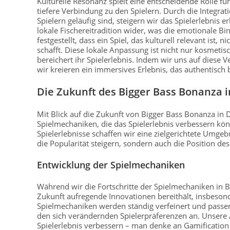
Kulturelle Resonanz spielt eine entscheidende Rolle f
tiefere Verbindung zu den Spielern. Durch die Integrat
Spielern geläufig sind, steigern wir das Spielerlebnis e
lokale Fischereitradition wider, was die emotionale Bi
festgestellt, dass ein Spiel, das kulturell relevant is
schafft. Diese lokale Anpassung ist nicht nur kosmetis
bereichert ihr Spielerlebnis. Indem wir uns auf diese V
wir kreieren ein immersives Erlebnis, das authentisch 
Die Zukunft des Bigger Bass Bonanza 
Mit Blick auf die Zukunft von Bigger Bass Bonanza in
Spielmechaniken, die das Spielerlebnis verbessern könn
Spielerlebnisse schaffen wir eine zielgerichtete Umgeb
die Popularität steigern, sondern auch die Position d
Entwicklung der Spielmechaniken
Während wir die Fortschritte der Spielmechaniken in B
Zukunft aufregende Innovationen bereithält, insbes
Spielmechaniken werden ständig verfeinert und passen
den sich verändernden Spielerpräferenzen an. Unsere A
Spielerlebnis verbessern – man denke an Gamification 