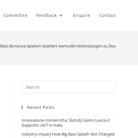
Committee
Feedback
Enquire
Contact
 Bass Bonanza-Spielort etabliert wertvolle Verbindungen zu Deutschland.
Recent Posts
Innovazione Ininterrotta: Slotsdj Casino Lancia il
Supporto 24/7 in Italia
Industry Impact How Big Bass Splash Slot Changed