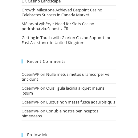
UK Casino Landscape
Growth Milestone Achieved Betpoint Casino
Celebrates Success in Canada Market
Mé první výběry z Need for Slots Casino –
podrobná zkušenost z ČR
Getting in Touch with Glorion Casino Support for
Fast Assistance in United Kingdom
Recent Comments
OceanWP
on
Nulla metus metus ullamcorper vel
tincidunt
OceanWP
on
Quis ligula lacinia aliquet mauris
ipsum
OceanWP
on
Luctus non massa fusce ac turpis quis
OceanWP
on
Conubia nostra per inceptos
himenaeos
Follow Me