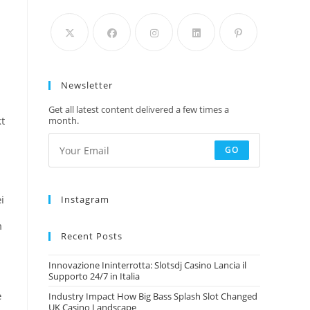
Newsletter
Get all latest content delivered a few times a
kt
month.
GO
i
Instagram
m
Recent Posts
Innovazione Ininterrotta: Slotsdj Casino Lancia il
Supporto 24/7 in Italia
e
Industry Impact How Big Bass Splash Slot Changed
UK Casino Landscape