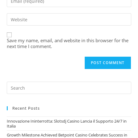
Save my name, email, and website in this browser for the
next time I comment.
Recent Posts
Innovazione Ininterrotta: Slotsdj Casino Lancia il Supporto 24/7 in
Italia
Growth Milestone Achieved Betpoint Casino Celebrates Success in