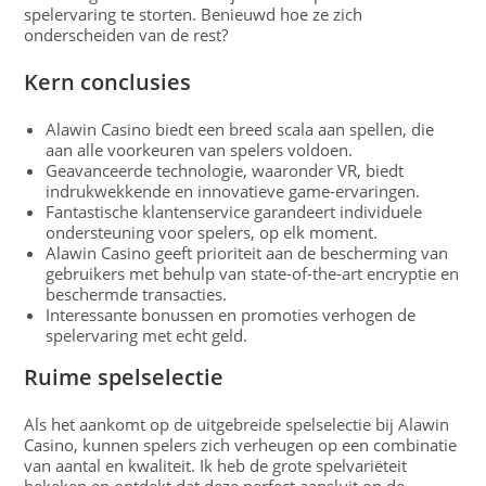
spelervaring te storten. Benieuwd hoe ze zich
onderscheiden van de rest?
Kern conclusies
Alawin Casino biedt een breed scala aan spellen, die
aan alle voorkeuren van spelers voldoen.
Geavanceerde technologie, waaronder VR, biedt
indrukwekkende en innovatieve game-ervaringen.
Fantastische klantenservice garandeert individuele
ondersteuning voor spelers, op elk moment.
Alawin Casino geeft prioriteit aan de bescherming van
gebruikers met behulp van state-of-the-art encryptie en
beschermde transacties.
Interessante bonussen en promoties verhogen de
spelervaring met echt geld.
Ruime spelselectie
Als het aankomt op de uitgebreide spelselectie bij Alawin
Casino, kunnen spelers zich verheugen op een combinatie
van aantal en kwaliteit. Ik heb de grote spelvariëteit