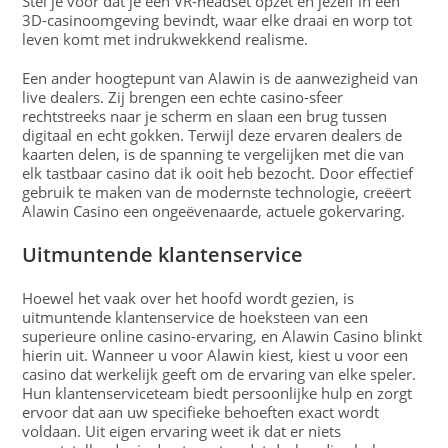
Stel je voor dat je een VR-headset opzet en jezelf in een
3D-casinoomgeving bevindt, waar elke draai en worp tot
leven komt met indrukwekkend realisme.
Een ander hoogtepunt van Alawin is de aanwezigheid van
live dealers. Zij brengen een echte casino-sfeer
rechtstreeks naar je scherm en slaan een brug tussen
digitaal en echt gokken. Terwijl deze ervaren dealers de
kaarten delen, is de spanning te vergelijken met die van
elk tastbaar casino dat ik ooit heb bezocht. Door effectief
gebruik te maken van de modernste technologie, creëert
Alawin Casino een ongeëvenaarde, actuele gokervaring.
Uitmuntende klantenservice
Hoewel het vaak over het hoofd wordt gezien, is
uitmuntende klantenservice de hoeksteen van een
superieure online casino-ervaring, en Alawin Casino blinkt
hierin uit. Wanneer u voor Alawin kiest, kiest u voor een
casino dat werkelijk geeft om de ervaring van elke speler.
Hun klantenserviceteam biedt persoonlijke hulp en zorgt
ervoor dat aan uw specifieke behoeften exact wordt
voldaan. Uit eigen ervaring weet ik dat er niets