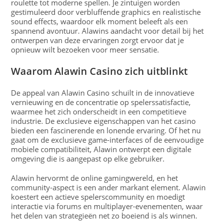
roulette tot moderne spellen. Je zintuigen worden
gestimuleerd door verbluffende graphics en realistische
sound effects, waardoor elk moment beleeft als een
spannend avontuur. Alawins aandacht voor detail bij het
ontwerpen van deze ervaringen zorgt ervoor dat je
opnieuw wilt bezoeken voor meer sensatie.
Waarom Alawin Casino zich uitblinkt
De appeal van Alawin Casino schuilt in de innovatieve
vernieuwing en de concentratie op spelerssatisfactie,
waarmee het zich onderscheidt in een competitieve
industrie. De exclusieve eigenschappen van het casino
bieden een fascinerende en lonende ervaring. Of het nu
gaat om de exclusieve game-interfaces of de eenvoudige
mobiele compatibiliteit, Alawin ontwerpt een digitale
omgeving die is aangepast op elke gebruiker.
Alawin hervormt de online gamingwereld, en het
community-aspect is een ander markant element. Alawin
koestert een actieve spelerscommunity en moedigt
interactie via forums en multiplayer-evenementen, waar
het delen van strategieën net zo boeiend is als winnen.