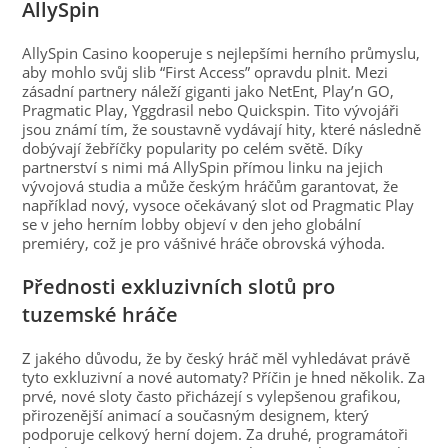
AllySpin
AllySpin Casino kooperuje s nejlepšími herního průmyslu,
aby mohlo svůj slib “First Access” opravdu plnit. Mezi
zásadní partnery náleží giganti jako NetEnt, Play’n GO,
Pragmatic Play, Yggdrasil nebo Quickspin. Tito vývojáři
jsou známí tím, že soustavně vydávají hity, které následně
dobývají žebříčky popularity po celém světě. Díky
partnerství s nimi má AllySpin přímou linku na jejich
vývojová studia a může českým hráčům garantovat, že
například nový, vysoce očekávaný slot od Pragmatic Play
se v jeho herním lobby objeví v den jeho globální
premiéry, což je pro vášnivé hráče obrovská výhoda.
Přednosti exkluzivních slotů pro
tuzemské hráče
Z jakého důvodu, že by český hráč měl vyhledávat právě
tyto exkluzivní a nové automaty? Příčin je hned několik. Za
prvé, nové sloty často přicházejí s vylepšenou grafikou,
přirozenější animací a současným designem, který
podporuje celkový herní dojem. Za druhé, programátoři