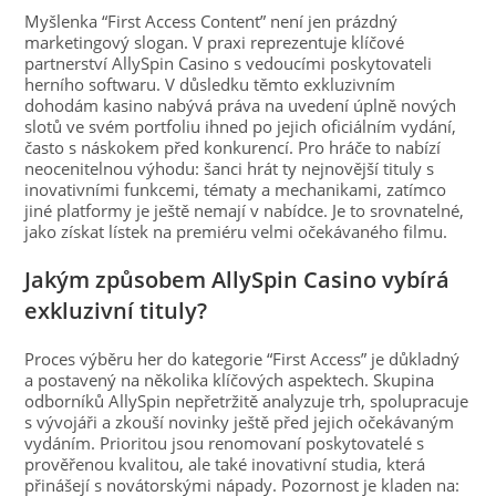
Myšlenka “First Access Content” není jen prázdný
marketingový slogan. V praxi reprezentuje klíčové
partnerství AllySpin Casino s vedoucími poskytovateli
herního softwaru. V důsledku těmto exkluzivním
dohodám kasino nabývá práva na uvedení úplně nových
slotů ve svém portfoliu ihned po jejich oficiálním vydání,
často s náskokem před konkurencí. Pro hráče to nabízí
neocenitelnou výhodu: šanci hrát ty nejnovější tituly s
inovativními funkcemi, tématy a mechanikami, zatímco
jiné platformy je ještě nemají v nabídce. Je to srovnatelné,
jako získat lístek na premiéru velmi očekávaného filmu.
Jakým způsobem AllySpin Casino vybírá
exkluzivní tituly?
Proces výběru her do kategorie “First Access” je důkladný
a postavený na několika klíčových aspektech. Skupina
odborníků AllySpin nepřetržitě analyzuje trh, spolupracuje
s vývojáři a zkouší novinky ještě před jejich očekávaným
vydáním. Prioritou jsou renomovaní poskytovatelé s
prověřenou kvalitou, ale také inovativní studia, která
přinášejí s novátorskými nápady. Pozornost je kladen na: