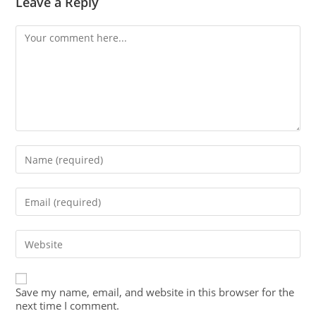
Leave a Reply
Save my name, email, and website in this browser for the
next time I comment.