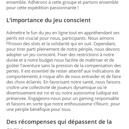
ensemble. Adhérons à cette groupe et partons ensemble
pour cette expédition passionnante !
L’importance du jeu conscient
Admettre le fun du jeu en ligne tout en appréhendant ses
périls est crucial pour nous, participants. Nous aimons
l’frisson des slots et la solidarité qui en suit. Cependant,
pour tirer parti pleinement de notre périple, nous devons
adopter un jeu conscient. Fixer des restrictions à notre
durée et à notre budget nous facilite de maîtriser et de
goûter l’aventure sans la pression de la compensation des
pertes. Il est essentiel de rester attentif aux indications de
comportements à risque afin de nous entraider et de faire
des choix éclairés. En favorisant notre santé, nous faisons
croître une collectivité de joueurs dynamique où le
divertissement est roi et où notre autonomie ludique est
préservée. Engageons-nous pour un gaming responsable
et faisons en sorte que notre enthousiasme s’fleurir, pour
une périple bénéfique pour tous.
Des récompenses qui dépassent de la