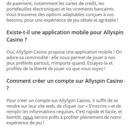
de paiement, notamment les cartes de crédit, les
portefeuilles électroniques et les virements bancaires.
Vous trouverez des options adaptables conçues à vos
besoins, pour une expérience de jeu idéale et agréable !
Existe-t-il une application mobile pour Allyspin
Casino ?
Oui, AllySpin Casino propose une application mobile ! On
adore sa commodité : elle nous permet de jouer à nos
jeux préférés partout, n’importe quand. Essayez-la et
profitez de la liberté de jouer où que vous soyez !
Comment créer un compte sur Allyspin Casino
?
Pour créer un compte sur AllySpin Casino, il suffit de se
rendre sur leur site web, de cliquer sur « S’inscrire » et de
remplir les informations requises. C’est rapide et facile, et
bientôt,
nous
serons prêts à profiter pleinement de notre
expérience de jeu !