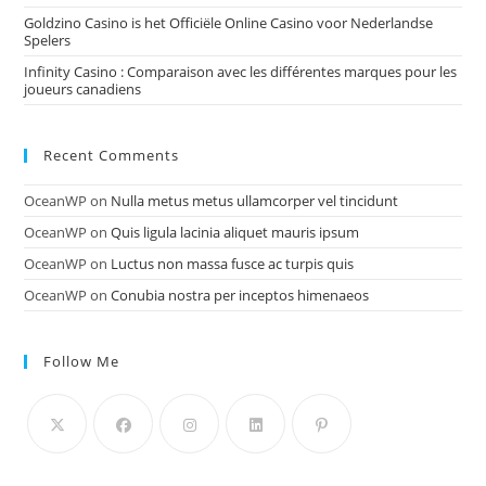
Goldzino Casino is het Officiële Online Casino voor Nederlandse
Spelers
Infinity Casino : Comparaison avec les différentes marques pour les
joueurs canadiens
Recent Comments
OceanWP
on
Nulla metus metus ullamcorper vel tincidunt
OceanWP
on
Quis ligula lacinia aliquet mauris ipsum
OceanWP
on
Luctus non massa fusce ac turpis quis
OceanWP
on
Conubia nostra per inceptos himenaeos
Follow Me