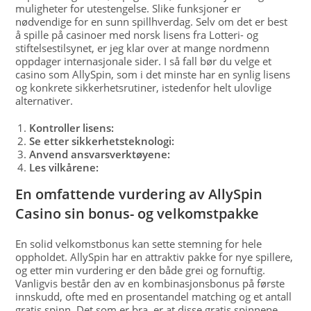
muligheter for utestengelse. Slike funksjoner er
nødvendige for en sunn spillhverdag. Selv om det er best
å spille på casinoer med norsk lisens fra Lotteri- og
stiftelsestilsynet, er jeg klar over at mange nordmenn
oppdager internasjonale sider. I så fall bør du velge et
casino som AllySpin, som i det minste har en synlig lisens
og konkrete sikkerhetsrutiner, istedenfor helt ulovlige
alternativer.
Kontroller lisens:
Se etter sikkerhetsteknologi:
Anvend ansvarsverktøyene:
Les vilkårene:
En omfattende vurdering av AllySpin
Casino sin bonus- og velkomstpakke
En solid velkomstbonus kan sette stemning for hele
oppholdet. AllySpin har en attraktiv pakke for nye spillere,
og etter min vurdering er den både grei og fornuftig.
Vanligvis består den av en kombinasjonsbonus på første
innskudd, ofte med en prosentandel matching og et antall
gratis spinn. Det som er bra, er at disse gratis spinnene