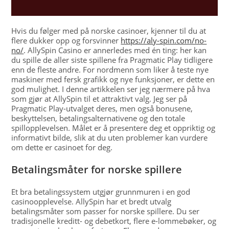
Hvis du følger med på norske casinoer, kjenner til du at
flere dukker opp og forsvinner
https://aly-spin.com/no-
no/
. AllySpin Casino er annerledes med én ting: her kan
du spille de aller siste spillene fra Pragmatic Play tidligere
enn de fleste andre. For nordmenn som liker å teste nye
maskiner med fersk grafikk og nye funksjoner, er dette en
god mulighet. I denne artikkelen ser jeg nærmere på hva
som gjør at AllySpin til et attraktivt valg. Jeg ser på
Pragmatic Play-utvalget deres, men også bonusene,
beskyttelsen, betalingsalternativene og den totale
spillopplevelsen. Målet er å presentere deg et oppriktig og
informativt bilde, slik at du uten problemer kan vurdere
om dette er casinoet for deg.
Betalingsmåter for norske spillere
Et bra betalingssystem utgjør grunnmuren i en god
casinoopplevelse. AllySpin har et bredt utvalg
betalingsmåter som passer for norske spillere. Du ser
tradisjonelle kreditt- og debetkort, flere e-lommebøker, og