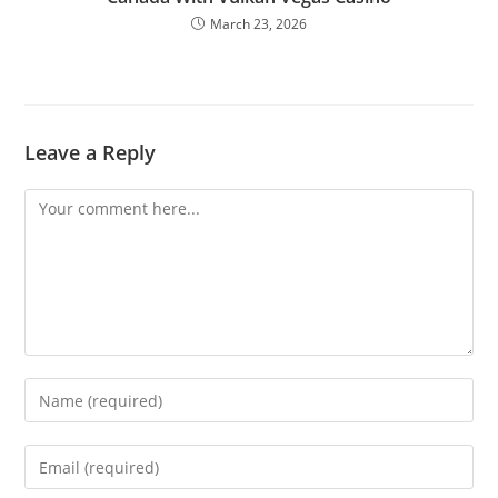
March 23, 2026
Leave a Reply