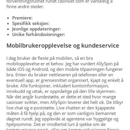
forventningsfullhet rundt casinoet som er vanskelig å
finne andre steder.
Premiere:
Spesifikk seksjon:
Jevnlige oppdateringer:
Unike forhåndsvisninger:
Mobilbrukeropplevelse og kundeservice
I dag bruker de fleste på mobilen, så en bra
mobilopplevelse er et behov. Jeg har vurdert AllySpin på
både iOS og Android, og den mobile tilpasningen fungerer
bra. Enten du bruker nettleseren på telefonen eller en
eventuell app, er grensesnittet organisert, kjapt og enkelt å
bruke. Alle funksjoner, inkludert kontoinformasjon,
innskudd og uttak, er oppnåelige på den lille skjermen.
Når det angår kundestøtte, er dette et sted hvor mange
casinoer svikter, men AllySpin leverer det helt ok. De tilbyr
live chat og e-poststøtte. Live chatten er den kjappeste
måten å få hjelp på, og den er som vanligvis bemannet
døgnet rundt. Jeg opplevde at agentene var hyggelige og
hjelpsomme. Det er imidlertid lurt å sjekke om de
kommuniserer norsk, eller om kommunikasjonen finner