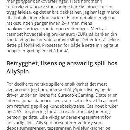
mange typer bankoverføringer. Flere nordmenn
foretrekker å bruke sine vanlige bankløsninger for en
trygg følelse, og det er bra dekket her. Jeg har lagt merke
til at uttakstidene kan variere. E-lommebøker er gjerne
raskest, noen ganger innen 24 timer, mens
bankoverføringer kan ta noen virkedager. Merk at
casinoet hovedsakelig bruker euro (EUR), så banken din
kan ta et gebyr for valutaomveksling. Det er lurt å sjekke
dette på forhånd. Prosessen for både å sette inn og ta ut
penger er grei og enkel å forstå.
Betrygghet, lisens og ansvarlig spill hos
AllySpin
For dedikerte norske spillere er sikkerhet det mest
avgjørende. Jeg har undersøkt AllySpins lisens, og de
driver under en lisens fra Curacao eGaming. Dette er en
internasjonal standardlisens som setter krav til casinoet
om rettferdig spill og kundebeskyttelse. Casinoet bruker
også SSL-kryptering for å sikre alle transaksjoner og
personlige data. Like viktig er deres engasjement for
ansvarlig spill. AllySpin presenterer verktøy som
depositumsgrenser, tapsgrenser, hvilefunksjoner og