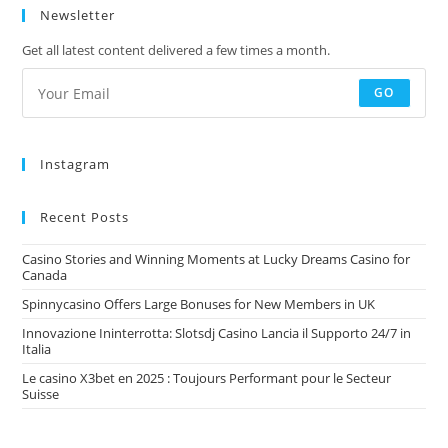
Newsletter
Get all latest content delivered a few times a month.
GO
Instagram
Recent Posts
Casino Stories and Winning Moments at Lucky Dreams Casino for
Canada
Spinnycasino Offers Large Bonuses for New Members in UK
Innovazione Ininterrotta: Slotsdj Casino Lancia il Supporto 24/7 in
Italia
Le casino X3bet en 2025 : Toujours Performant pour le Secteur
Suisse