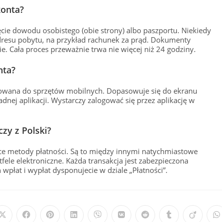
konta?
ęcie dowodu osobistego (obie strony) albo paszportu. Niekiedy
esu pobytu, na przykład rachunek za prąd. Dokumenty
e. Cała proces przeważnie trwa nie więcej niż 24 godziny.
nta?
tosowana do sprzętów mobilnych. Dopasowuje się do ekranu
nej aplikacji. Wystarczy zalogować się przez aplikację w
czy z Polski?
ce metody płatności. Są to między innymi natychmiastowe
tfele elektroniczne. Każda transakcja jest zabezpieczona
łat i wypłat dysponujecie w dziale „Płatności”.