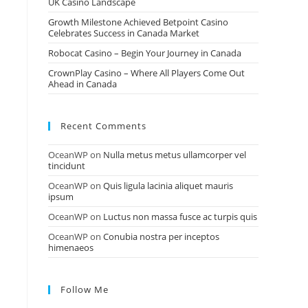
UK Casino Landscape
Growth Milestone Achieved Betpoint Casino
Celebrates Success in Canada Market
Robocat Casino – Begin Your Journey in Canada
CrownPlay Casino – Where All Players Come Out
Ahead in Canada
Recent Comments
OceanWP
on
Nulla metus metus ullamcorper vel
tincidunt
OceanWP
on
Quis ligula lacinia aliquet mauris
ipsum
OceanWP
on
Luctus non massa fusce ac turpis quis
OceanWP
on
Conubia nostra per inceptos
himenaeos
Follow Me