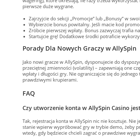
wagering), które określają, ile razy trzeba wykorzys
pierwsze duże wygrane.
Zajrzyjcie do sekcji „Promocje” lub „Bonusy” w swoi
Wybierzcie bonus powitalny. Jeśli macie kod prom
Zróbcie pierwszej wpłaty. Bonus zazwyczaj trafia n
Startujcie grę! Dodatkowe środki potraficie wykor
Porady Dla Nowych Graczy w AllySpin
Jako nowi gracze w AllySpin, dysponujecie do dyspozyc
przeciętnej zmienności (volatility) – zapewniają one cz
wpłaty i długości gry. Nie ograniczajcie się do jednego
prawdziwymi krupierami.
FAQ
Czy utworzenie konta w AllySpin Casino je
Tak, rejestracja konta w AllySpin nic nie kosztuje. Ni
stanie wpierw wypróbować gry w trybie demo, żeby pr
wtedy, gdy będziecie chcieli zagrać o prawdziwe wygra