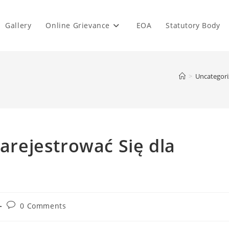
Gallery
Online Grievance
EOA
Statutory Body
>
Uncategor
Zarejestrować Się dla
0 Comments