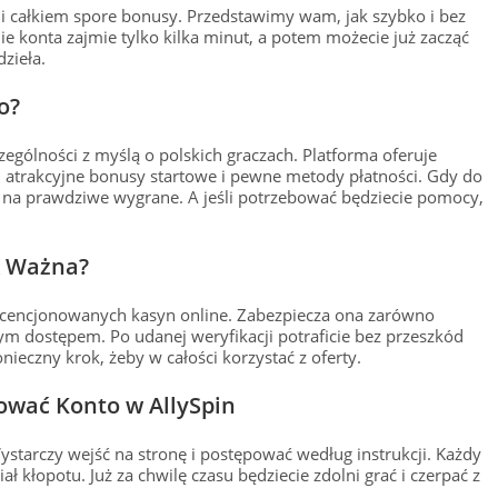
 i całkiem spore bonusy. Przedstawimy wam, jak szybko i bez
e konta zajmie tylko kilka minut, a potem możecie już zacząć
zieła.
o?
zególności z myślą o polskich graczach. Platforma oferuje
, atrakcyjne bonusy startowe i pewne metody płatności. Gdy do
są na prawdziwe wygrane. A jeśli potrzebować będziecie pomocy,
k Ważna?
cencjonowanych kasyn online. Zabezpiecza ona zarówno
ym dostępem. Po udanej weryfikacji potraficie bez przeszkód
ieczny krok, żeby w całości korzystać z oferty.
rować Konto w AllySpin
Wystarczy wejść na stronę i postępować według instrukcji. Każdy
ał kłopotu. Już za chwilę czasu będziecie zdolni grać i czerpać z