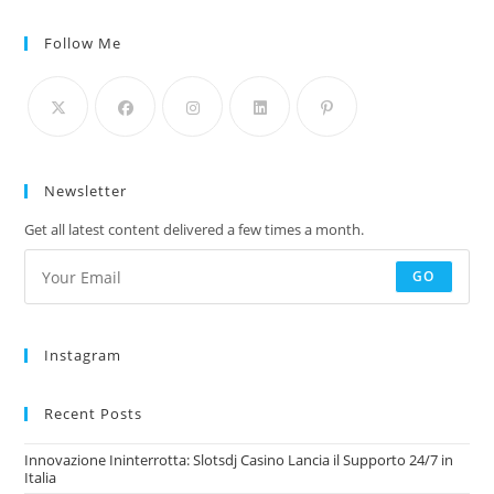
Follow Me
Newsletter
Get all latest content delivered a few times a month.
GO
Instagram
Recent Posts
Innovazione Ininterrotta: Slotsdj Casino Lancia il Supporto 24/7 in
Italia