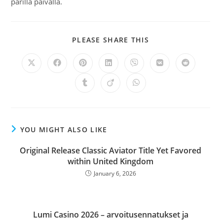
parilla päivällä.
PLEASE SHARE THIS
YOU MIGHT ALSO LIKE
Original Release Classic Aviator Title Yet Favored
within United Kingdom
January 6, 2026
Lumi Casino 2026 – arvoitusennatukset ja