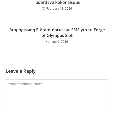
luotettava kokonaisuus
February 18, 2026
Διαμόρφωση Ειδοποιήσεων με SMS για το Forge
of Olympus Slot
June 9, 2026
Leave a Reply