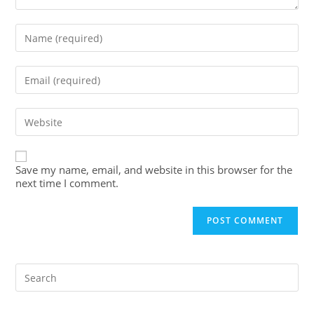
Save my name, email, and website in this browser for the
next time I comment.