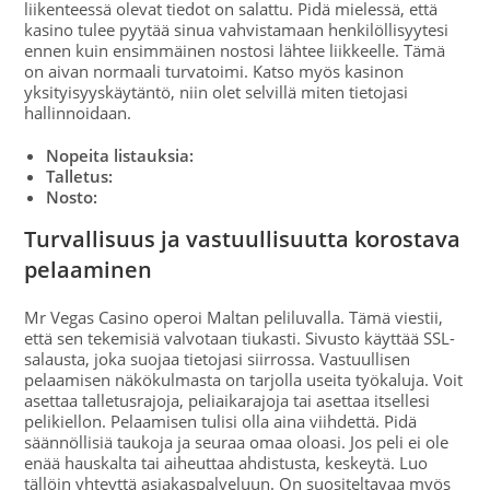
liikenteessä olevat tiedot on salattu. Pidä mielessä, että
kasino tulee pyytää sinua vahvistamaan henkilöllisyytesi
ennen kuin ensimmäinen nostosi lähtee liikkeelle. Tämä
on aivan normaali turvatoimi. Katso myös kasinon
yksityisyyskäytäntö, niin olet selvillä miten tietojasi
hallinnoidaan.
Nopeita listauksia:
Talletus:
Nosto:
Turvallisuus ja vastuullisuutta korostava
pelaaminen
Mr Vegas Casino operoi Maltan peliluvalla. Tämä viestii,
että sen tekemisiä valvotaan tiukasti. Sivusto käyttää SSL-
salausta, joka suojaa tietojasi siirrossa. Vastuullisen
pelaamisen näkökulmasta on tarjolla useita työkaluja. Voit
asettaa talletusrajoja, peliaikarajoja tai asettaa itsellesi
pelikiellon. Pelaamisen tulisi olla aina viihdettä. Pidä
säännöllisiä taukoja ja seuraa omaa oloasi. Jos peli ei ole
enää hauskalta tai aiheuttaa ahdistusta, keskeytä. Luo
tällöin yhteyttä asiakaspalveluun. On suositeltavaa myös