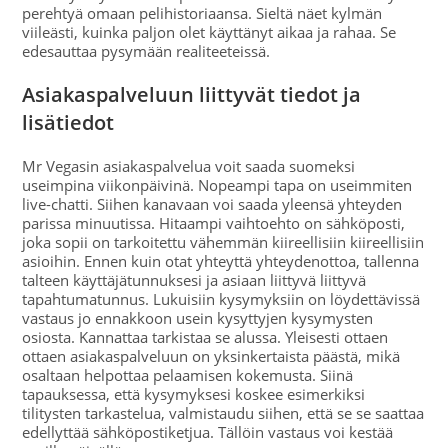
perehtyä omaan pelihistoriaansa. Sieltä näet kylmän
viileästi, kuinka paljon olet käyttänyt aikaa ja rahaa. Se
edesauttaa pysymään realiteeteissä.
Asiakaspalveluun liittyvät tiedot ja
lisätiedot
Mr Vegasin asiakaspalvelua voit saada suomeksi
useimpina viikonpäivinä. Nopeampi tapa on useimmiten
live-chatti. Siihen kanavaan voi saada yleensä yhteyden
parissa minuutissa. Hitaampi vaihtoehto on sähköposti,
joka sopii on tarkoitettu vähemmän kiireellisiin kiireellisiin
asioihin. Ennen kuin otat yhteyttä yhteydenottoa, tallenna
talteen käyttäjätunnuksesi ja asiaan liittyvä liittyvä
tapahtumatunnus. Lukuisiin kysymyksiin on löydettävissä
vastaus jo ennakkoon usein kysyttyjen kysymysten
osiosta. Kannattaa tarkistaa se alussa. Yleisesti ottaen
ottaen asiakaspalveluun on yksinkertaista päästä, mikä
osaltaan helpottaa pelaamisen kokemusta. Siinä
tapauksessa, että kysymyksesi koskee esimerkiksi
tilitysten tarkastelua, valmistaudu siihen, että se se saattaa
edellyttää sähköpostiketjua. Tällöin vastaus voi kestää