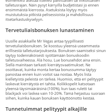
esimerkiksi asettaa itsellesi päivittäisen tai viikoittaisen
talletusrajan. Näin pysyt kärryillä budjetistasi jo ennen
ensimmäistä kierrosta. Asetuksista löytyy myös
muistutuksia pitkistä pelisessioista ja mahdollisuus
itsetarkastuskyselyyn.
Tervetuliaisbonuksen lunastaminen
Uusille asiakkaille Mr Vegas antaa tyypillisesti
tervetuliaisbonuksen. Se koostuu yleensä useammasta
erillisestä talletustarjouksesta. Bonuksen saamiseksi sinun
täytyy todennäköisesti syöttämään bonuskoodin
talletusvaiheessa. Älä hosu. Lue bonusehdot aina ensin.
Siellä mainitaan tarkasti kierrätysvaatimukset. Ne
osoittavat, kuinka monta kertaa bonussumma täytyy
panostaa ennen kuin voitot saa nostaa. Myös lista
kielletyistä peleistä on tärkeä. Huomioi, että eri pelityypit
laskevat kierrätystä eri tahtia. Kolikkopelit katsotaan
yleensä täysimääräisinä (100%), kun taas ruletti tai
blackjack voi laskea vain 10-20%. Tämä heijastuu suoraan
siihen, kuinka kauan bonuksen käyttöönotto kestää.
Tunnetuimmat pelityypit alkajille