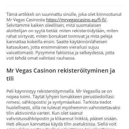
Tämä artikkeli on suunnattu sinulle, joka olet kiinnostunut
Mr Vegas Casinosta
https://mrvegascasino.eu/fi-fi/
.
Selvitämme kaiken oleellisen, mitä suomalaisen
aloittelijan on syytä tietää: miten rekisteröidytään, miten
rahat siirtyvät, miten bonukset toimivat ja mitä pelejä
kannattaa kokeilla ensin. Saatte käytännönläheisen
katsauksen, jotta ensimmäinen vierailusi sujuu
vaivattomasti. Pysymme faktoissa ja selkeydessä, jotta
voit tehdä omat valintasi rauhassa.
Mr Vegas Casinon rekisteröityminen ja
tili
Peli käynnistyy rekisteröitymisellä. Mr Vegasilla se on
nopea toimi. Täytät lyhyen lomakkeen perustiedoillasi:
nimesi, sähköpostisi ja syntymäaikasi. Tarkista tiedot
huolellisesti, sillä ne tulevat myöhemmin vahvistettavaksi
tilin aktivointia varten. Kun olet saanut
vahvistussähköpostin ja klikannut linkkiä, pääset sisään.
Heti alkuun kannattaa käydä tilin asetuksissa. Siellä voit