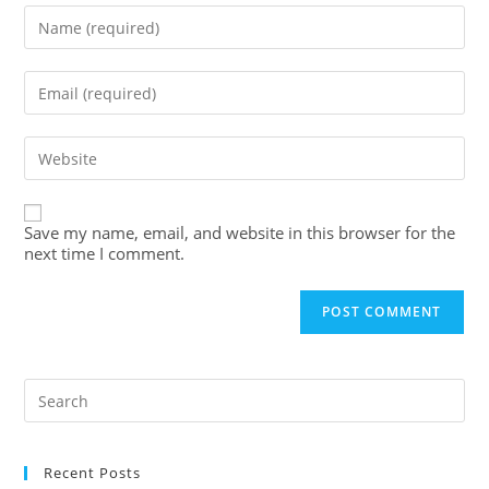
Save my name, email, and website in this browser for the
next time I comment.
Recent Posts