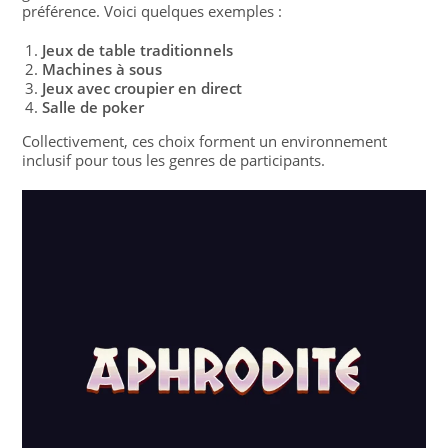
préférence. Voici quelques exemples :
Jeux de table traditionnels
Machines à sous
Jeux avec croupier en direct
Salle de poker
Collectivement, ces choix forment un environnement
inclusif pour tous les genres de participants.