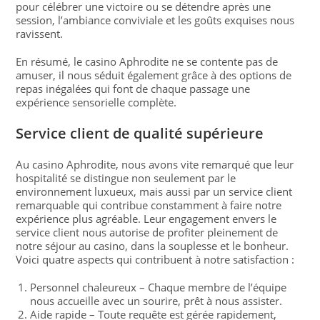
pour célébrer une victoire ou se détendre après une
session, l’ambiance conviviale et les goûts exquises nous
ravissent.
En résumé, le casino Aphrodite ne se contente pas de
amuser, il nous séduit également grâce à des options de
repas inégalées qui font de chaque passage une
expérience sensorielle complète.
Service client de qualité supérieure
Au casino Aphrodite, nous avons vite remarqué que leur
hospitalité se distingue non seulement par le
environnement luxueux, mais aussi par un service client
remarquable qui contribue constamment à faire notre
expérience plus agréable. Leur engagement envers le
service client nous autorise de profiter pleinement de
notre séjour au casino, dans la souplesse et le bonheur.
Voici quatre aspects qui contribuent à notre satisfaction :
Personnel chaleureux – Chaque membre de l’équipe
nous accueille avec un sourire, prêt à nous assister.
Aide rapide – Toute requête est gérée rapidement,