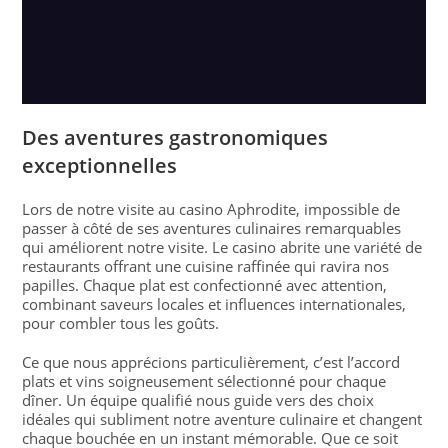
Des aventures gastronomiques
exceptionnelles
Lors de notre visite au casino Aphrodite, impossible de
passer à côté de ses aventures culinaires remarquables
qui améliorent notre visite. Le casino abrite une variété de
restaurants offrant une cuisine raffinée qui ravira nos
papilles. Chaque plat est confectionné avec attention,
combinant saveurs locales et influences internationales,
pour combler tous les goûts.
Ce que nous apprécions particulièrement, c’est l’accord
plats et vins soigneusement sélectionné pour chaque
dîner. Un équipe qualifié nous guide vers des choix
idéales qui subliment notre aventure culinaire et changent
chaque bouchée en un instant mémorable. Que ce soit