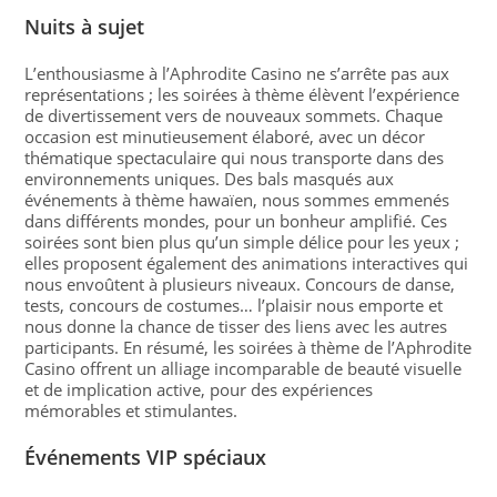
Nuits à sujet
L’enthousiasme à l’Aphrodite Casino ne s’arrête pas aux
représentations ; les soirées à thème élèvent l’expérience
de divertissement vers de nouveaux sommets. Chaque
occasion est minutieusement élaboré, avec un décor
thématique spectaculaire qui nous transporte dans des
environnements uniques. Des bals masqués aux
événements à thème hawaïen, nous sommes emmenés
dans différents mondes, pour un bonheur amplifié. Ces
soirées sont bien plus qu’un simple délice pour les yeux ;
elles proposent également des animations interactives qui
nous envoûtent à plusieurs niveaux. Concours de danse,
tests, concours de costumes… l’plaisir nous emporte et
nous donne la chance de tisser des liens avec les autres
participants. En résumé, les soirées à thème de l’Aphrodite
Casino offrent un alliage incomparable de beauté visuelle
et de implication active, pour des expériences
mémorables et stimulantes.
Événements VIP spéciaux