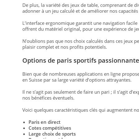
De plus, la variété des jeux de table, comprenant de di
adonner à un jeu calculé et de améliorer nos capacités 
L’interface ergonomique garantit une navigation facile e
offrent du matériel original, pour une expérience de j
N’oublions pas que nos choix calculés dans ces jeux 
plaisir complet et nos profits potentiels.
Options de paris sportifs passionnant
Bien que de nombreuses applications en ligne proposen
en Suisse par sa large variété d’options attrayantes.
Il ne s’agit pas seulement de faire un pari ; il s’agit d
nos bénéfices éventuels.
Voici quelques caractéristiques clés qui augmentent no
Paris en direct
Cotes compétitives
Large choix de sports