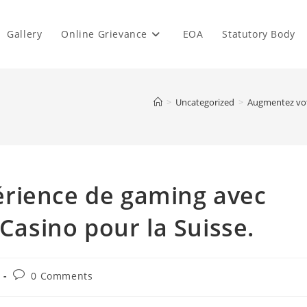
Gallery
Online Grievance
EOA
Statutory Body
>
Uncategorized
>
Augmentez votr
rience de gaming avec
 Casino pour la Suisse.
0 Comments