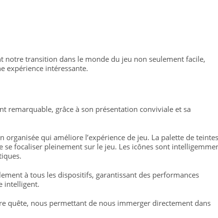
ant notre transition dans le monde du jeu non seulement facile,
e expérience intéressante.
ent remarquable, grâce à son présentation conviviale et sa
n organisée qui améliore l’expérience de jeu. La palette de teinte
de se focaliser pleinement sur le jeu. Les icônes sont intelligemme
tiques.
alement à tous les dispositifs, garantissant des performances
 intelligent.
e notre quête, nous permettant de nous immerger directement dans