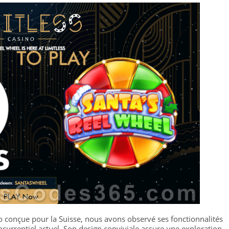
 conçue pour la Suisse, nous avons observé ses fonctionnalités
ncurrentiel actuel. Son design conviviale assure une exploration