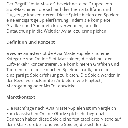
Der Begriff "Avia Master" bezeichnet eine Gruppe von
Slot-Maschinen, die sich auf das Thema Luftfahrt und
Flugzeuge konzentrieren. Diese Spiele bieten den Spielern
eine einzigartige Spielerfahrung, indem sie komplexe
Grafiken und Soundeffekte verwenden, um die
Eintauchung in die Welt der Aviatik zu ermöglichen.
Definition und Konzept
www.aviamasterslot.de
Avia Master-Spiele sind eine
Kategorie von Online-Slot-Maschinen, die sich auf den
Luftverkehr konzentrieren. Sie kombinieren Grafiken und
Themen mit einer einfachen Spielmechanik, um eine
einzigartige Spielerfahrung zu bieten. Die Spiele werden in
der Regel von bekannten Anbietern wie Playtech,
Microgaming oder NetEnt entwickelt.
Marktkontext
Die Nachfrage nach Avia Master-Spielen ist im Vergleich
zum klassischen Online-Glücksspiel sehr begrenzt.
Dennoch haben diese Spiele eine fest etablierte Nische auf
dem Markt erobert und viele Spieler, die sich für das