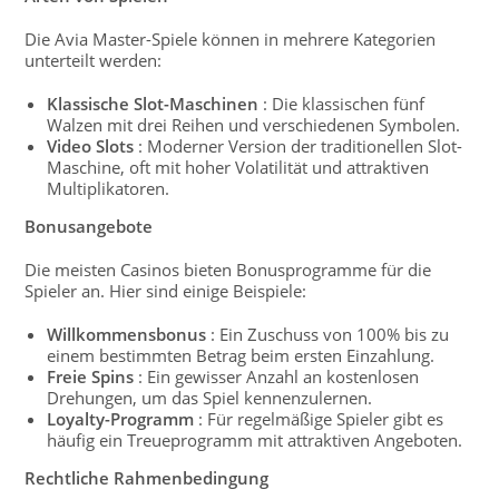
Die Avia Master-Spiele können in mehrere Kategorien
unterteilt werden:
Klassische Slot-Maschinen
: Die klassischen fünf
Walzen mit drei Reihen und verschiedenen Symbolen.
Video Slots
: Moderner Version der traditionellen Slot-
Maschine, oft mit hoher Volatilität und attraktiven
Multiplikatoren.
Bonusangebote
Die meisten Casinos bieten Bonusprogramme für die
Spieler an. Hier sind einige Beispiele:
Willkommensbonus
: Ein Zuschuss von 100% bis zu
einem bestimmten Betrag beim ersten Einzahlung.
Freie Spins
: Ein gewisser Anzahl an kostenlosen
Drehungen, um das Spiel kennenzulernen.
Loyalty-Programm
: Für regelmäßige Spieler gibt es
häufig ein Treueprogramm mit attraktiven Angeboten.
Rechtliche Rahmenbedingung