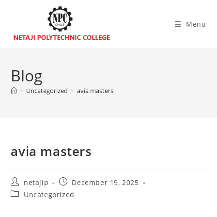
Menu
Blog
>
Uncategorized
>
avia masters
avia masters
netajip
December 19, 2025
Uncategorized