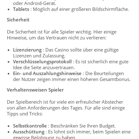
oder Android-Gerät.
Tablets
: Möglich auf einer größeren Bildschirmfläche.
Sicherheit
Die Sicherheit ist für alle Spieler wichtig. Hier einige
Hinweise, um das Vertrauen nicht zu verlieren:
Lizenzierung
: Das Casino sollte über eine gültige
Lizenzen und Zulassung.
Verschlüsselungsprotokoll
: Es ist sicherlich eine gute
Idee die Seite anzuvertrauen.
Ein- und Auszahlungshinweise
: Die Beurteilungen
der Nutzer zeigen immer einen höheren Gesamtbonus.
Verhaltensweisen Spieler
Der Spielbereich ist für viele ein erfreulicher Abstecher
von allen Anforderungen des Tages. Für alle sind einige
Tipps und Tricks:
Selbstkontrolle
: Beschränken Sie Ihren Budget.
Ausschüttung
: Es lohnt sich immer, beim Spielen eine
gewisse Belohnung zu haben.