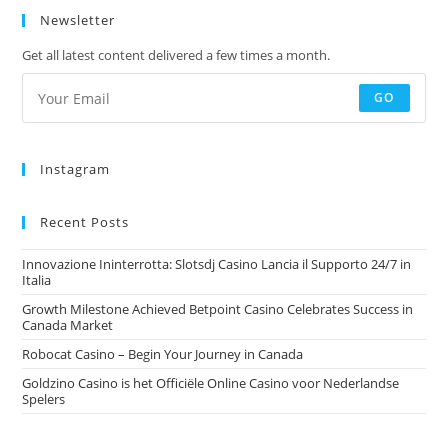
Newsletter
Get all latest content delivered a few times a month.
GO
Instagram
Recent Posts
Innovazione Ininterrotta: Slotsdj Casino Lancia il Supporto 24/7 in
Italia
Growth Milestone Achieved Betpoint Casino Celebrates Success in
Canada Market
Robocat Casino – Begin Your Journey in Canada
Goldzino Casino is het Officiële Online Casino voor Nederlandse
Spelers