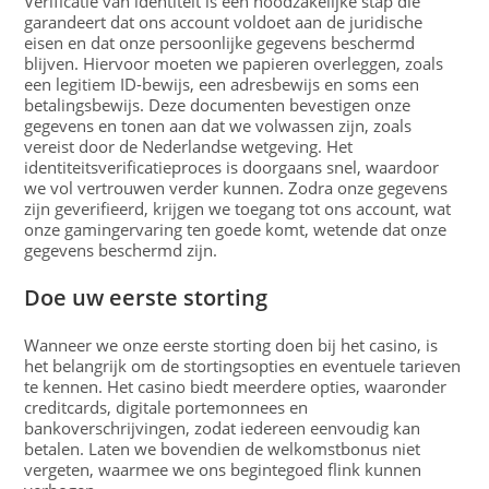
Verificatie van identiteit is een noodzakelijke stap die
garandeert dat ons account voldoet aan de juridische
eisen en dat onze persoonlijke gegevens beschermd
blijven. Hiervoor moeten we papieren overleggen, zoals
een legitiem ID-bewijs, een adresbewijs en soms een
betalingsbewijs. Deze documenten bevestigen onze
gegevens en tonen aan dat we volwassen zijn, zoals
vereist door de Nederlandse wetgeving. Het
identiteitsverificatieproces is doorgaans snel, waardoor
we vol vertrouwen verder kunnen. Zodra onze gegevens
zijn geverifieerd, krijgen we toegang tot ons account, wat
onze gamingervaring ten goede komt, wetende dat onze
gegevens beschermd zijn.
Doe uw eerste storting
Wanneer we onze eerste storting doen bij het casino, is
het belangrijk om de stortingsopties en eventuele tarieven
te kennen. Het casino biedt meerdere opties, waaronder
creditcards, digitale portemonnees en
bankoverschrijvingen, zodat iedereen eenvoudig kan
betalen. Laten we bovendien de welkomstbonus niet
vergeten, waarmee we ons begintegoed flink kunnen