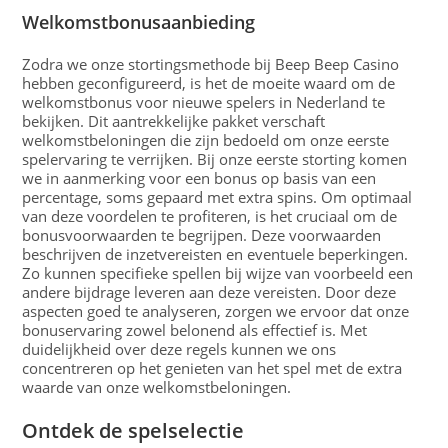
Welkomstbonusaanbieding
Zodra we onze stortingsmethode bij Beep Beep Casino
hebben geconfigureerd, is het de moeite waard om de
welkomstbonus voor nieuwe spelers in Nederland te
bekijken. Dit aantrekkelijke pakket verschaft
welkomstbeloningen die zijn bedoeld om onze eerste
spelervaring te verrijken. Bij onze eerste storting komen
we in aanmerking voor een bonus op basis van een
percentage, soms gepaard met extra spins. Om optimaal
van deze voordelen te profiteren, is het cruciaal om de
bonusvoorwaarden te begrijpen. Deze voorwaarden
beschrijven de inzetvereisten en eventuele beperkingen.
Zo kunnen specifieke spellen bij wijze van voorbeeld een
andere bijdrage leveren aan deze vereisten. Door deze
aspecten goed te analyseren, zorgen we ervoor dat onze
bonuservaring zowel belonend als effectief is. Met
duidelijkheid over deze regels kunnen we ons
concentreren op het genieten van het spel met de extra
waarde van onze welkomstbeloningen.
Ontdek de spelselectie