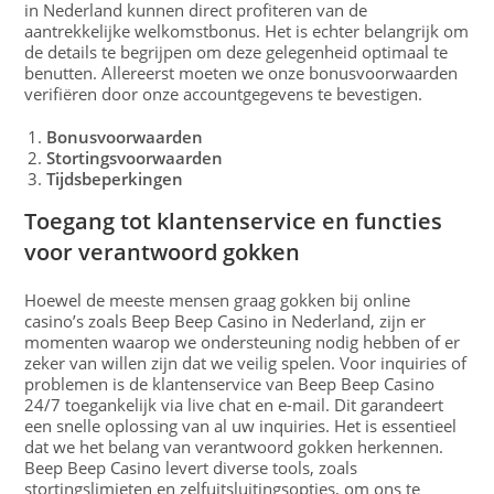
in Nederland kunnen direct profiteren van de
aantrekkelijke welkomstbonus. Het is echter belangrijk om
de details te begrijpen om deze gelegenheid optimaal te
benutten. Allereerst moeten we onze bonusvoorwaarden
verifiëren door onze accountgegevens te bevestigen.
Bonusvoorwaarden
Stortingsvoorwaarden
Tijdsbeperkingen
Toegang tot klantenservice en functies
voor verantwoord gokken
Hoewel de meeste mensen graag gokken bij online
casino’s zoals Beep Beep Casino in Nederland, zijn er
momenten waarop we ondersteuning nodig hebben of er
zeker van willen zijn dat we veilig spelen. Voor inquiries of
problemen is de klantenservice van Beep Beep Casino
24/7 toegankelijk via live chat en e-mail. Dit garandeert
een snelle oplossing van al uw inquiries. Het is essentieel
dat we het belang van verantwoord gokken herkennen.
Beep Beep Casino levert diverse tools, zoals
stortingslimieten en zelfuitsluitingsopties, om ons te