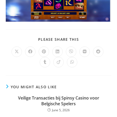
PLEASE SHARE THIS
YOU MIGHT ALSO LIKE
Veilige Transacties bij Spinsy Casino voor
Belgische Spelers
June 5, 2026