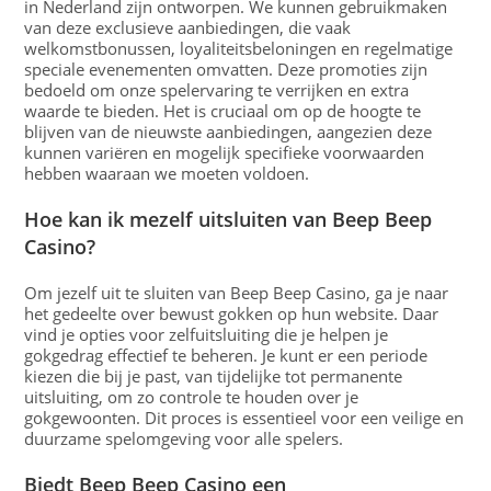
in Nederland zijn ontworpen. We kunnen gebruikmaken
van deze exclusieve aanbiedingen, die vaak
welkomstbonussen, loyaliteitsbeloningen en regelmatige
speciale evenementen omvatten. Deze promoties zijn
bedoeld om onze spelervaring te verrijken en extra
waarde te bieden. Het is cruciaal om op de hoogte te
blijven van de nieuwste aanbiedingen, aangezien deze
kunnen variëren en mogelijk specifieke voorwaarden
hebben waaraan we moeten voldoen.
Hoe kan ik mezelf uitsluiten van Beep Beep
Casino?
Om jezelf uit te sluiten van Beep Beep Casino, ga je naar
het gedeelte over bewust gokken op hun website. Daar
vind je opties voor zelfuitsluiting die je helpen je
gokgedrag effectief te beheren. Je kunt er een periode
kiezen die bij je past, van tijdelijke tot permanente
uitsluiting, om zo controle te houden over je
gokgewoonten. Dit proces is essentieel voor een veilige en
duurzame spelomgeving voor alle spelers.
Biedt Beep Beep Casino een