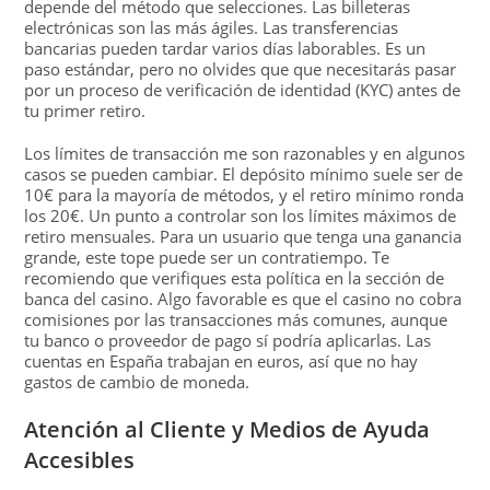
depende del método que selecciones. Las billeteras
electrónicas son las más ágiles. Las transferencias
bancarias pueden tardar varios días laborables. Es un
paso estándar, pero no olvides que que necesitarás pasar
por un proceso de verificación de identidad (KYC) antes de
tu primer retiro.
Los límites de transacción me son razonables y en algunos
casos se pueden cambiar. El depósito mínimo suele ser de
10€ para la mayoría de métodos, y el retiro mínimo ronda
los 20€. Un punto a controlar son los límites máximos de
retiro mensuales. Para un usuario que tenga una ganancia
grande, este tope puede ser un contratiempo. Te
recomiendo que verifiques esta política en la sección de
banca del casino. Algo favorable es que el casino no cobra
comisiones por las transacciones más comunes, aunque
tu banco o proveedor de pago sí podría aplicarlas. Las
cuentas en España trabajan en euros, así que no hay
gastos de cambio de moneda.
Atención al Cliente y Medios de Ayuda
Accesibles