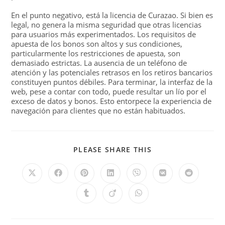
En el punto negativo, está la licencia de Curazao. Si bien es
legal, no genera la misma seguridad que otras licencias
para usuarios más experimentados. Los requisitos de
apuesta de los bonos son altos y sus condiciones,
particularmente los restricciones de apuesta, son
demasiado estrictas. La ausencia de un teléfono de
atención y las potenciales retrasos en los retiros bancarios
constituyen puntos débiles. Para terminar, la interfaz de la
web, pese a contar con todo, puede resultar un lío por el
exceso de datos y bonos. Esto entorpece la experiencia de
navegación para clientes que no están habituados.
PLEASE SHARE THIS