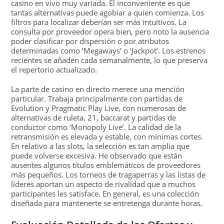
casino en vivo muy variada. El inconveniente es que
tantas alternativas puede agobiar a quien comienza. Los
filtros para localizar deberían ser más intuitivos. La
consulta por proveedor opera bien, pero noto la ausencia
poder clasificar por dispersión o por atributos
determinadas como ‘Megaways’ o ‘Jackpot’. Los estrenos
recientes se añaden cada semanalmente, lo que preserva
el repertorio actualizado.
La parte de casino en directo merece una mención
particular. Trabaja principalmente con partidas de
Evolution y Pragmatic Play Live, con numerosas de
alternativas de ruleta, 21, baccarat y partidas de
conductor como ‘Monopoly Live’. La calidad de la
retransmisión es elevada y estable, con mínimas cortes.
En relativo a las slots, la selección es tan amplia que
puede volverse excesiva. He observado que están
ausentes algunos títulos emblemáticos de proveedores
más pequeños. Los torneos de tragaperras y las listas de
líderes aportan un aspecto de rivalidad que a muchos
participantes les satisface. En general, es una colección
diseñada para mantenerte se entretenga durante horas.