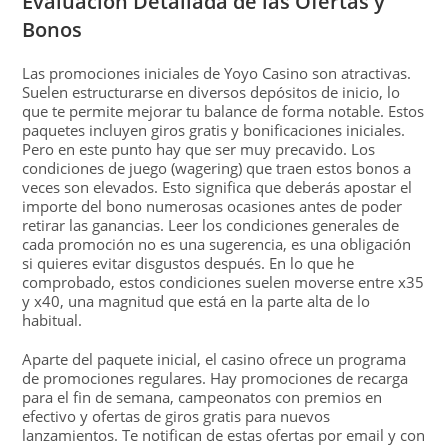
Evaluación Detallada de las Ofertas y
Bonos
Las promociones iniciales de Yoyo Casino son atractivas.
Suelen estructurarse en diversos depósitos de inicio, lo
que te permite mejorar tu balance de forma notable. Estos
paquetes incluyen giros gratis y bonificaciones iniciales.
Pero en este punto hay que ser muy precavido. Los
condiciones de juego (wagering) que traen estos bonos a
veces son elevados. Esto significa que deberás apostar el
importe del bono numerosas ocasiones antes de poder
retirar las ganancias. Leer los condiciones generales de
cada promoción no es una sugerencia, es una obligación
si quieres evitar disgustos después. En lo que he
comprobado, estos condiciones suelen moverse entre x35
y x40, una magnitud que está en la parte alta de lo
habitual.
Aparte del paquete inicial, el casino ofrece un programa
de promociones regulares. Hay promociones de recarga
para el fin de semana, campeonatos con premios en
efectivo y ofertas de giros gratis para nuevos
lanzamientos. Te notifican de estas ofertas por email y con