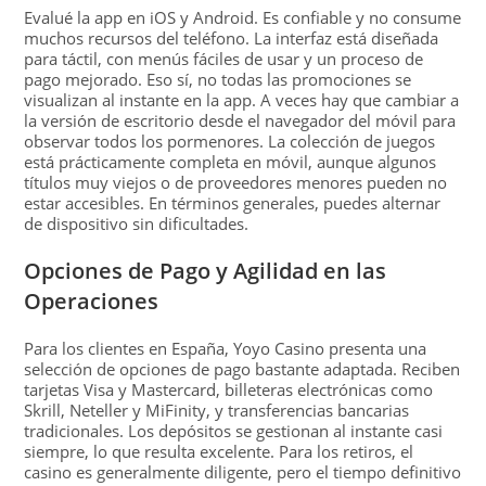
Evalué la app en iOS y Android. Es confiable y no consume
muchos recursos del teléfono. La interfaz está diseñada
para táctil, con menús fáciles de usar y un proceso de
pago mejorado. Eso sí, no todas las promociones se
visualizan al instante en la app. A veces hay que cambiar a
la versión de escritorio desde el navegador del móvil para
observar todos los pormenores. La colección de juegos
está prácticamente completa en móvil, aunque algunos
títulos muy viejos o de proveedores menores pueden no
estar accesibles. En términos generales, puedes alternar
de dispositivo sin dificultades.
Opciones de Pago y Agilidad en las
Operaciones
Para los clientes en España, Yoyo Casino presenta una
selección de opciones de pago bastante adaptada. Reciben
tarjetas Visa y Mastercard, billeteras electrónicas como
Skrill, Neteller y MiFinity, y transferencias bancarias
tradicionales. Los depósitos se gestionan al instante casi
siempre, lo que resulta excelente. Para los retiros, el
casino es generalmente diligente, pero el tiempo definitivo