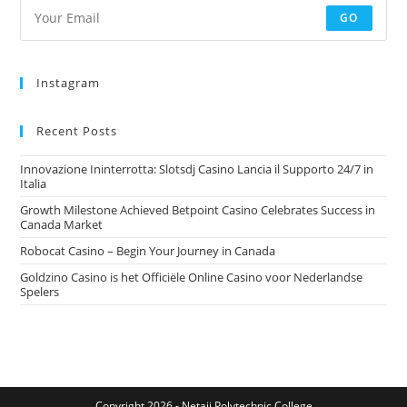
GO
Instagram
Recent Posts
Innovazione Ininterrotta: Slotsdj Casino Lancia il Supporto 24/7 in
Italia
Growth Milestone Achieved Betpoint Casino Celebrates Success in
Canada Market
Robocat Casino – Begin Your Journey in Canada
Goldzino Casino is het Officiële Online Casino voor Nederlandse
Spelers
Copyright 2026 - Netaji Polytechnic College