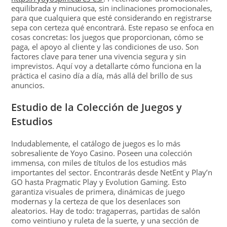
equilibrada y minuciosa, sin inclinaciones promocionales,
para que cualquiera que esté considerando en registrarse
sepa con certeza qué encontrará. Este repaso se enfoca en
cosas concretas: los juegos que proporcionan, cómo se
paga, el apoyo al cliente y las condiciones de uso. Son
factores clave para tener una vivencia segura y sin
imprevistos. Aquí voy a detallarte cómo funciona en la
práctica el casino día a día, más allá del brillo de sus
anuncios.
Estudio de la Colección de Juegos y
Estudios
Indudablemente, el catálogo de juegos es lo más
sobresaliente de Yoyo Casino. Poseen una colección
immensa, con miles de títulos de los estudios más
importantes del sector. Encontrarás desde NetEnt y Play’n
GO hasta Pragmatic Play y Evolution Gaming. Esto
garantiza visuales de primera, dinámicas de juego
modernas y la certeza de que los desenlaces son
aleatorios. Hay de todo: tragaperras, partidas de salón
como veintiuno y ruleta de la suerte, y una sección de