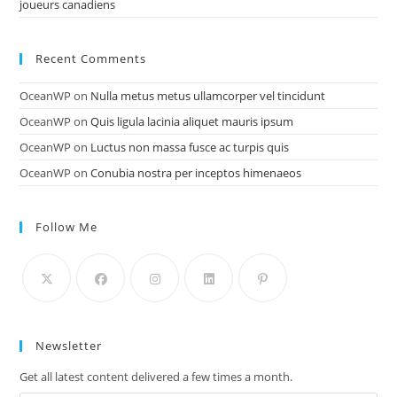
joueurs canadiens
Recent Comments
OceanWP
on
Nulla metus metus ullamcorper vel tincidunt
OceanWP
on
Quis ligula lacinia aliquet mauris ipsum
OceanWP
on
Luctus non massa fusce ac turpis quis
OceanWP
on
Conubia nostra per inceptos himenaeos
Follow Me
Newsletter
Get all latest content delivered a few times a month.