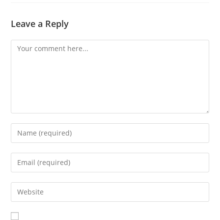
Leave a Reply