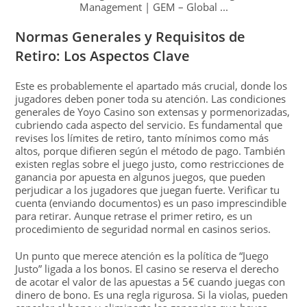
Normas Generales y Requisitos de
Retiro: Los Aspectos Clave
Este es probablemente el apartado más crucial, donde los
jugadores deben poner toda su atención. Las condiciones
generales de Yoyo Casino son extensas y pormenorizadas,
cubriendo cada aspecto del servicio. Es fundamental que
revises los límites de retiro, tanto mínimos como más
altos, porque difieren según el método de pago. También
existen reglas sobre el juego justo, como restricciones de
ganancia por apuesta en algunos juegos, que pueden
perjudicar a los jugadores que juegan fuerte. Verificar tu
cuenta (enviando documentos) es un paso imprescindible
para retirar. Aunque retrase el primer retiro, es un
procedimiento de seguridad normal en casinos serios.
Un punto que merece atención es la política de “Juego
Justo” ligada a los bonos. El casino se reserva el derecho
de acotar el valor de las apuestas a 5€ cuando juegas con
dinero de bono. Es una regla rigurosa. Si la violas, pueden