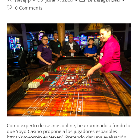
netajip
June 7, 2026
Uncategorized
0 Comments
Como experto de casinos online, he examinado a fondo lo
que Yoyo Casino propone a los jugadores españoles
https://yoyospin.eu/es-es/
. Pretendo dar una evaluación