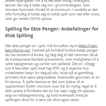
annen type glede. For å få det best mulig i blackjack,
lønner det seg å sette seg inn i grunnstrategien. Den
minsker kasinoets fordel til et minimum. I roulette er det
ofte fornuftig å holde seg til enkle spill som rød eller svart,
som gir nesten 50/50 sjanse.
Spilling for Ekte Penger: Anbefalinger for
Klok Spilling
Når ekte penger er i spill, må fornuften styre
https://rain-
bet.info/no-no/
. Fastsett på forhånd hvilket beløp penger
du har bestemt å bruke, og følg deg til det rammen. Bruk
de funksjonene Rainbet presenterer, som muligheten til å
sette tapsgrenser og varsler om spilletid. Det er i tillegg
lurt å lete etter spill med høy RTP, og å skjønne hva
volatiliteten betyr for deg på sikt. Husk på at gambling
primært skal være adspredelse. Eventuelle gevinster er en
fin bonus. Å spille bevisst er det som bidrar til at
opplevelsen forblir morsom over tid. En nyttig regel er å
aldri prøve å få tilbake det du har tapt. Legg inn pauser,
angi en tidsbegrensning, og hold eventuelt med på
spillingen dine for å lære om dine egne vaner.