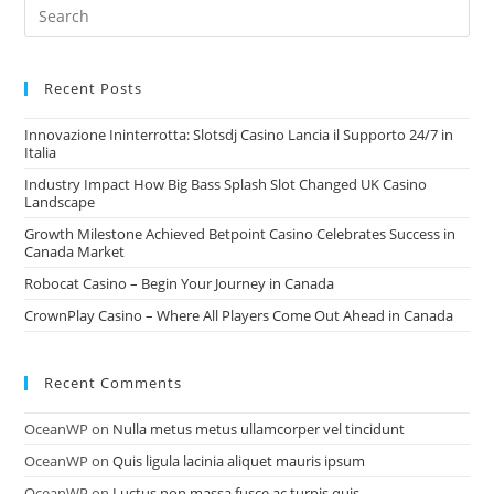
Recent Posts
Innovazione Ininterrotta: Slotsdj Casino Lancia il Supporto 24/7 in
Italia
Industry Impact How Big Bass Splash Slot Changed UK Casino
Landscape
Growth Milestone Achieved Betpoint Casino Celebrates Success in
Canada Market
Robocat Casino – Begin Your Journey in Canada
CrownPlay Casino – Where All Players Come Out Ahead in Canada
Recent Comments
OceanWP
on
Nulla metus metus ullamcorper vel tincidunt
OceanWP
on
Quis ligula lacinia aliquet mauris ipsum
OceanWP
on
Luctus non massa fusce ac turpis quis