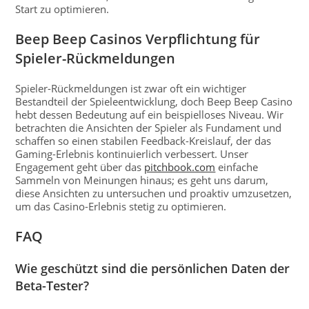
Start zu optimieren.
Beep Beep Casinos Verpflichtung für
Spieler-Rückmeldungen
Spieler-Rückmeldungen ist zwar oft ein wichtiger
Bestandteil der Spieleentwicklung, doch Beep Beep Casino
hebt dessen Bedeutung auf ein beispielloses Niveau. Wir
betrachten die Ansichten der Spieler als Fundament und
schaffen so einen stabilen Feedback-Kreislauf, der das
Gaming-Erlebnis kontinuierlich verbessert. Unser
Engagement geht über das
pitchbook.com
einfache
Sammeln von Meinungen hinaus; es geht uns darum,
diese Ansichten zu untersuchen und proaktiv umzusetzen,
um das Casino-Erlebnis stetig zu optimieren.
FAQ
Wie geschützt sind die persönlichen Daten der
Beta-Tester?