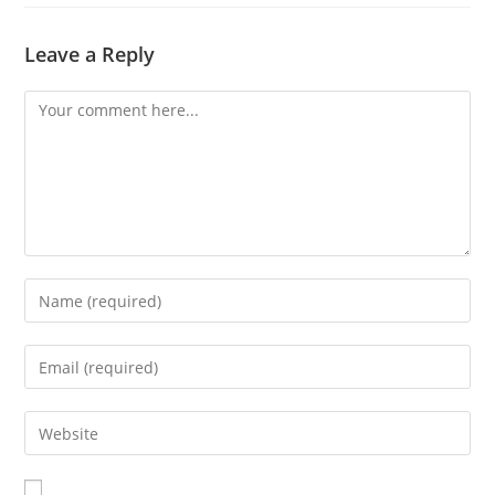
Leave a Reply