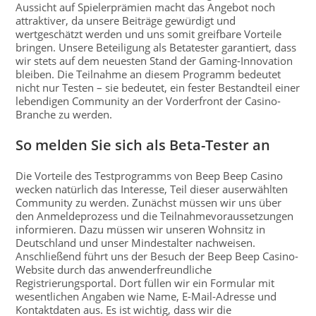
Aussicht auf Spielerprämien macht das Angebot noch
attraktiver, da unsere Beiträge gewürdigt und
wertgeschätzt werden und uns somit greifbare Vorteile
bringen. Unsere Beteiligung als Betatester garantiert, dass
wir stets auf dem neuesten Stand der Gaming-Innovation
bleiben. Die Teilnahme an diesem Programm bedeutet
nicht nur Testen – sie bedeutet, ein fester Bestandteil einer
lebendigen Community an der Vorderfront der Casino-
Branche zu werden.
So melden Sie sich als Beta-Tester an
Die Vorteile des Testprogramms von Beep Beep Casino
wecken natürlich das Interesse, Teil dieser auserwählten
Community zu werden. Zunächst müssen wir uns über
den Anmeldeprozess und die Teilnahmevoraussetzungen
informieren. Dazu müssen wir unseren Wohnsitz in
Deutschland und unser Mindestalter nachweisen.
Anschließend führt uns der Besuch der Beep Beep Casino-
Website durch das anwenderfreundliche
Registrierungsportal. Dort füllen wir ein Formular mit
wesentlichen Angaben wie Name, E-Mail-Adresse und
Kontaktdaten aus. Es ist wichtig, dass wir die