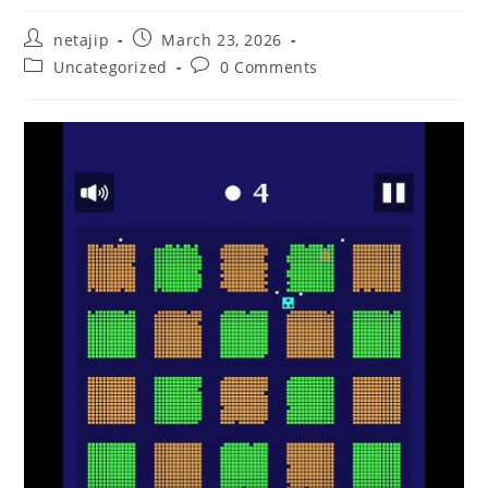
netajip
March 23, 2026
Uncategorized
0 Comments