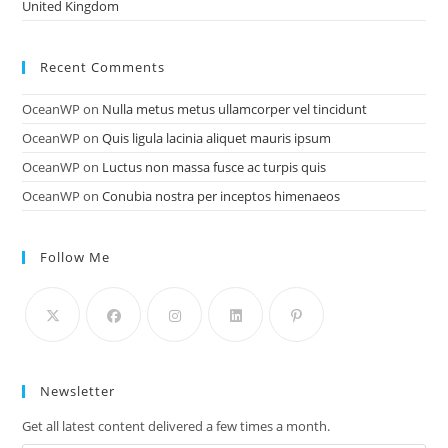
United Kingdom
Recent Comments
OceanWP
on
Nulla metus metus ullamcorper vel tincidunt
OceanWP
on
Quis ligula lacinia aliquet mauris ipsum
OceanWP
on
Luctus non massa fusce ac turpis quis
OceanWP
on
Conubia nostra per inceptos himenaeos
Follow Me
Newsletter
Get all latest content delivered a few times a month.