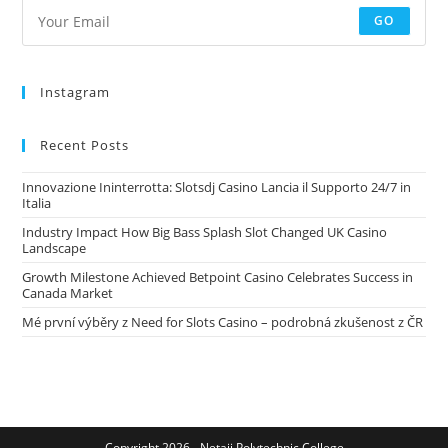
GO
Instagram
Recent Posts
Innovazione Ininterrotta: Slotsdj Casino Lancia il Supporto 24/7 in
Italia
Industry Impact How Big Bass Splash Slot Changed UK Casino
Landscape
Growth Milestone Achieved Betpoint Casino Celebrates Success in
Canada Market
Mé první výběry z Need for Slots Casino – podrobná zkušenost z ČR
Copyright 2026 - Netaji Polytechnic College