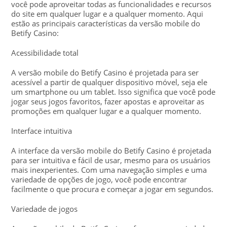
você pode aproveitar todas as funcionalidades e recursos
do site em qualquer lugar e a qualquer momento. Aqui
estão as principais características da versão mobile do
Betify Casino:
Acessibilidade total
A versão mobile do Betify Casino é projetada para ser
acessível a partir de qualquer dispositivo móvel, seja ele
um smartphone ou um tablet. Isso significa que você pode
jogar seus jogos favoritos, fazer apostas e aproveitar as
promoções em qualquer lugar e a qualquer momento.
Interface intuitiva
A interface da versão mobile do Betify Casino é projetada
para ser intuitiva e fácil de usar, mesmo para os usuários
mais inexperientes. Com uma navegação simples e uma
variedade de opções de jogo, você pode encontrar
facilmente o que procura e começar a jogar em segundos.
Variedade de jogos