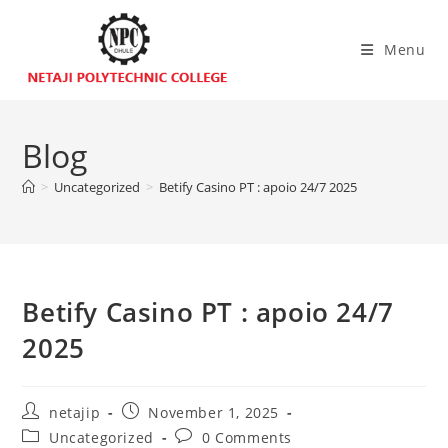
Menu
Blog
>
Uncategorized
>
Betify Casino PT : apoio 24/7 2025
Betify Casino PT : apoio 24/7
2025
netajip
November 1, 2025
Uncategorized
0 Comments