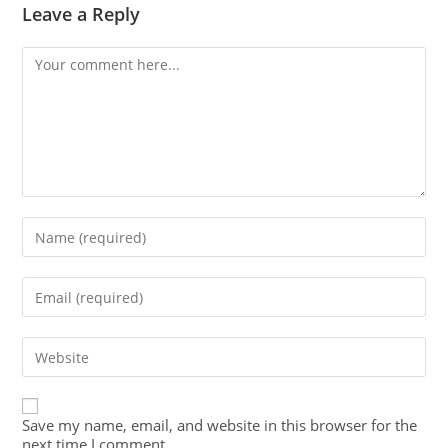
Leave a Reply
Save my name, email, and website in this browser for the
next time I comment.