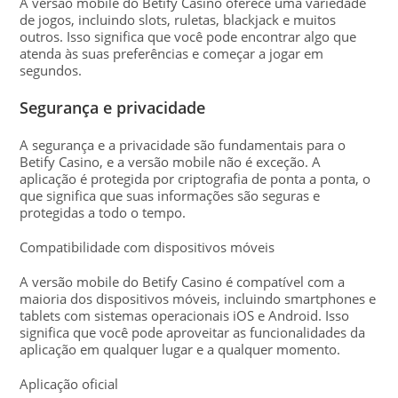
A versão mobile do Betify Casino oferece uma variedade
de jogos, incluindo slots, ruletas, blackjack e muitos
outros. Isso significa que você pode encontrar algo que
atenda às suas preferências e começar a jogar em
segundos.
Segurança e privacidade
A segurança e a privacidade são fundamentais para o
Betify Casino, e a versão mobile não é exceção. A
aplicação é protegida por criptografia de ponta a ponta, o
que significa que suas informações são seguras e
protegidas a todo o tempo.
Compatibilidade com dispositivos móveis
A versão mobile do Betify Casino é compatível com a
maioria dos dispositivos móveis, incluindo smartphones e
tablets com sistemas operacionais iOS e Android. Isso
significa que você pode aproveitar as funcionalidades da
aplicação em qualquer lugar e a qualquer momento.
Aplicação oficial