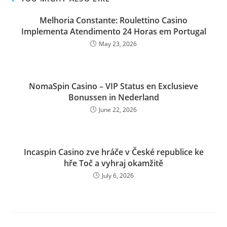
Melhoria Constante: Roulettino Casino
Implementa Atendimento 24 Horas em Portugal
May 23, 2026
NomaSpin Casino – VIP Status en Exclusieve
Bonussen in Nederland
June 22, 2026
Incaspin Casino zve hráče v České republice ke
hře Toč a vyhraj okamžitě
July 6, 2026