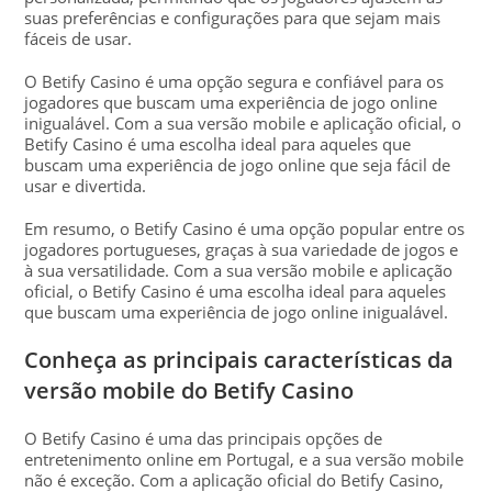
suas preferências e configurações para que sejam mais
fáceis de usar.
O Betify Casino é uma opção segura e confiável para os
jogadores que buscam uma experiência de jogo online
inigualável. Com a sua versão mobile e aplicação oficial, o
Betify Casino é uma escolha ideal para aqueles que
buscam uma experiência de jogo online que seja fácil de
usar e divertida.
Em resumo, o Betify Casino é uma opção popular entre os
jogadores portugueses, graças à sua variedade de jogos e
à sua versatilidade. Com a sua versão mobile e aplicação
oficial, o Betify Casino é uma escolha ideal para aqueles
que buscam uma experiência de jogo online inigualável.
Conheça as principais características da
versão mobile do Betify Casino
O Betify Casino é uma das principais opções de
entretenimento online em Portugal, e a sua versão mobile
não é exceção. Com a aplicação oficial do Betify Casino,