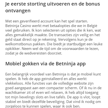
Je eerste storting uitvoeren en de bonus
ontvangen
Met een geverifieerd account kan het spel starten.
Betninja Casino werkt met betaalopties die we in België
veel gebruiken. Ik kon selecteren uit opties die ik ken, wat
alles gemakkelijk maakte. De transacties zijn veilig en het
geld staat direct op je rekening. Vervolgens kun je de
welkomstbonus pakken. Die biedt je startbudget een leuke
opkikker. Neem wel de tijd om de voorwaarden te lezen,
zodat je de wedvereisten doorziet.
Mobiel gokken via de Betninja app
Een belangrijk voordeel van Betninja is dat je mobiel kunt
spelen. Ik heb de app geïnstalleerd en alles werkt
vlekkeloos. Alle functies van de volledige website zijn
goed aangepast aan een compacter scherm. Of ik nu in de
wachtkamer zit of even wil relaxen, ik heb altijd toegang
tot mijn lievelings slots en live tafels. De app is vlot, loopt
stabiel en biedt dezelfde beveiliging. Dat vind ik nodig om
zorgeloos te kunnen spelen, waar ik ook ben.