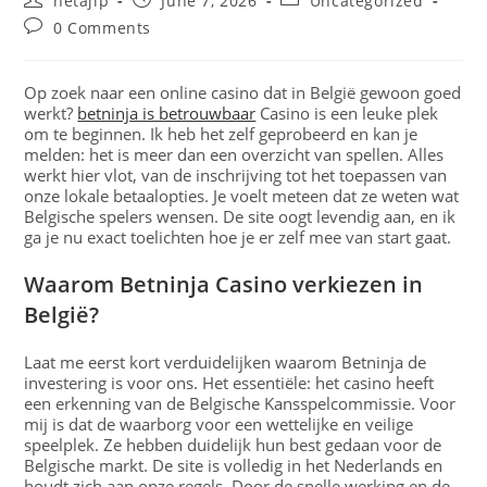
netajip
June 7, 2026
Uncategorized
0 Comments
Op zoek naar een online casino dat in België gewoon goed
werkt?
betninja is betrouwbaar
Casino is een leuke plek
om te beginnen. Ik heb het zelf geprobeerd en kan je
melden: het is meer dan een overzicht van spellen. Alles
werkt hier vlot, van de inschrijving tot het toepassen van
onze lokale betaalopties. Je voelt meteen dat ze weten wat
Belgische spelers wensen. De site oogt levendig aan, en ik
ga je nu exact toelichten hoe je er zelf mee van start gaat.
Waarom Betninja Casino verkiezen in
België?
Laat me eerst kort verduidelijken waarom Betninja de
investering is voor ons. Het essentiële: het casino heeft
een erkenning van de Belgische Kansspelcommissie. Voor
mij is dat de waarborg voor een wettelijke en veilige
speelplek. Ze hebben duidelijk hun best gedaan voor de
Belgische markt. De site is volledig in het Nederlands en
houdt zich aan onze regels. Door de snelle werking en de