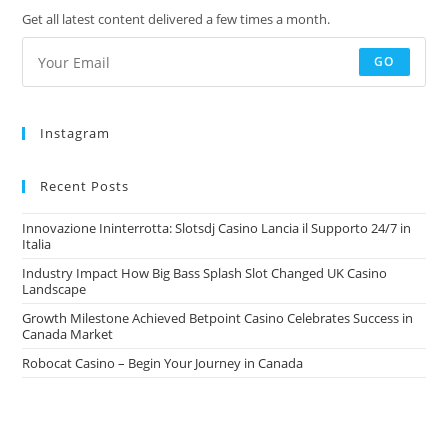
Get all latest content delivered a few times a month.
GO
Instagram
Recent Posts
Innovazione Ininterrotta: Slotsdj Casino Lancia il Supporto 24/7 in
Italia
Industry Impact How Big Bass Splash Slot Changed UK Casino
Landscape
Growth Milestone Achieved Betpoint Casino Celebrates Success in
Canada Market
Robocat Casino – Begin Your Journey in Canada