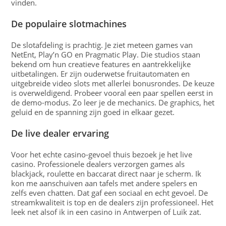
vinden.
De populaire slotmachines
De slotafdeling is prachtig. Je ziet meteen games van
NetEnt, Play’n GO en Pragmatic Play. Die studios staan
bekend om hun creatieve features en aantrekkelijke
uitbetalingen. Er zijn ouderwetse fruitautomaten en
uitgebreide video slots met allerlei bonusrondes. De keuze
is overweldigend. Probeer vooral een paar spellen eerst in
de demo-modus. Zo leer je de mechanics. De graphics, het
geluid en de spanning zijn goed in elkaar gezet.
De live dealer ervaring
Voor het echte casino-gevoel thuis bezoek je het live
casino. Professionele dealers verzorgen games als
blackjack, roulette en baccarat direct naar je scherm. Ik
kon me aanschuiven aan tafels met andere spelers en
zelfs even chatten. Dat gaf een sociaal en echt gevoel. De
streamkwaliteit is top en de dealers zijn professioneel. Het
leek net alsof ik in een casino in Antwerpen of Luik zat.