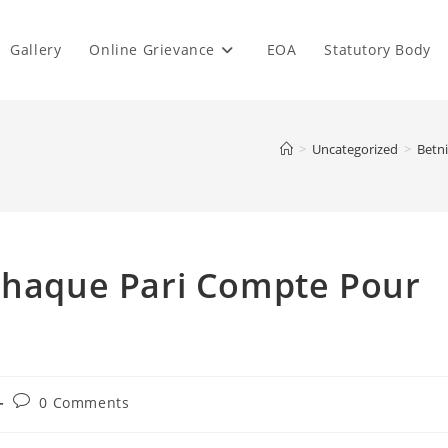
Gallery
Online Grievance
EOA
Statutory Body
>
Uncategorized
>
Betn
 Chaque Pari Compte Pour
0 Comments