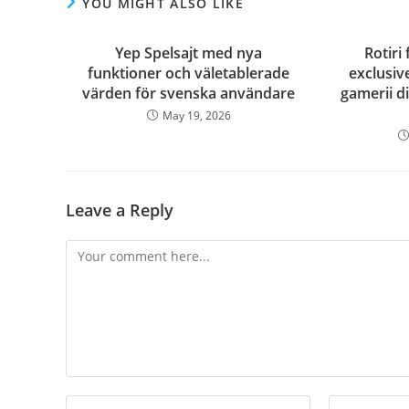
YOU MIGHT ALSO LIKE
Yep Spelsajt med nya
Rotiri 
funktioner och väletablerade
exclusiv
värden för svenska användare
gamerii d
May 19, 2026
Leave a Reply