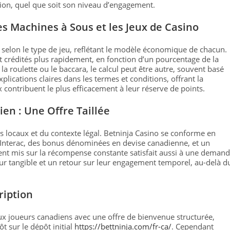
ntion, quel que soit son niveau d’engagement.
s Machines à Sous et les Jeux de Casino
e selon le type de jeu, reflétant le modèle économique de chacun.
t crédités plus rapidement, en fonction d’un pourcentage de la
la roulette ou le baccara, le calcul peut être autre, souvent basé
lications claires dans les termes et conditions, offrant la
 contribuent le plus efficacement à leur réserve de points.
en : Une Offre Taillée
 locaux et du contexte légal. Betninja Casino se conforme en
nterac, des bonus dénominées en devise canadienne, et un
ccent mis sur la récompense constante satisfait aussi à une deman
r tangible et un retour sur leur engagement temporel, au-delà d
ription
eaux joueurs canadiens avec une offre de bienvenue structurée,
t sur le dépôt initial
https://bettninja.com/fr-ca/
. Cependant