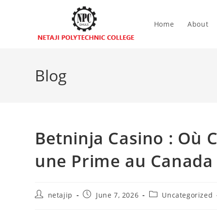
Home
About
Blog
Betninja Casino : Où
une Prime au Canada
netajip
June 7, 2026
Uncategorized