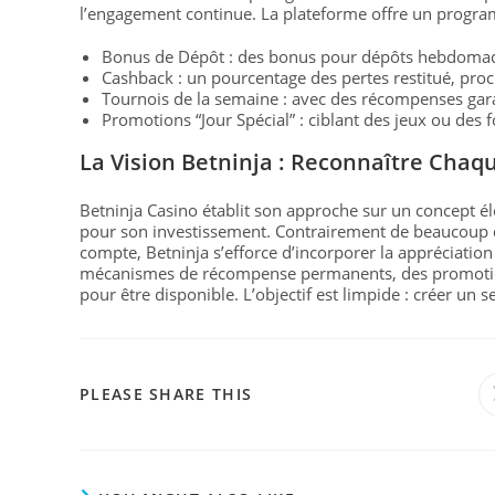
l’engagement continue. La plateforme offre un progra
Bonus de Dépôt : des bonus pour dépôts hebdomad
Cashback : un pourcentage des pertes restitué, procu
Tournois de la semaine : avec des récompenses gara
Promotions “Jour Spécial” : ciblant des jeux ou des f
La Vision Betninja : Reconnaître Cha
Betninja Casino établit son approche sur un concept é
pour son investissement. Contrairement de beaucoup de
compte, Betninja s’efforce d’incorporer la appréciation
mécanismes de récompense permanents, des promotion
pour être disponible. L’objectif est limpide : créer un 
PLEASE SHARE THIS