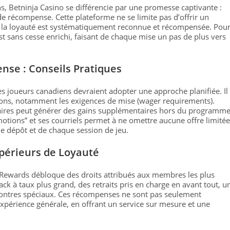
ns, Betninja Casino se différencie par une promesse captivante :
e récompense. Cette plateforme ne se limite pas d’offrir un
où la loyauté est systématiquement reconnue et récompensée. Pou
est sans cesse enrichi, faisant de chaque mise un pas de plus vers
se : Conseils Pratiques
s joueurs canadiens devraient adopter une approche planifiée. Il
otions, notamment les exigences de mise (wager requirements).
aires peut générer des gains supplémentaires hors du programm
omotions” et ses courriels permet à ne omettre aucune offre limitée
e dépôt et de chaque session de jeu.
périeurs de Loyauté
Rewards débloque des droits attribués aux membres les plus
 à taux plus grand, des retraits pris en charge en avant tout, u
ncontres spéciaux. Ces récompenses ne sont pas seulement
’expérience générale, en offrant un service sur mesure et une