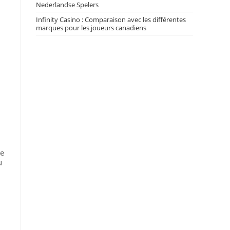
Nederlandse Spelers
Infinity Casino : Comparaison avec les différentes
marques pour les joueurs canadiens
de
u