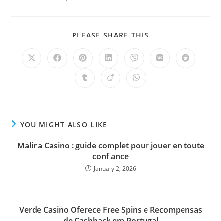
PLEASE SHARE THIS
YOU MIGHT ALSO LIKE
Malina Casino : guide complet pour jouer en toute
confiance
January 2, 2026
Verde Casino Oferece Free Spins e Recompensas
de Cashback em Portugal