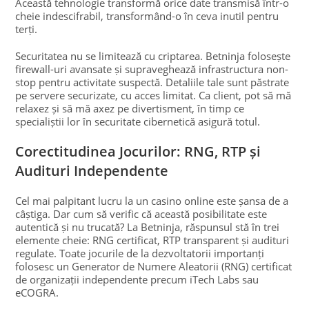
Această tehnologie transformă orice date transmisă într-o
cheie indescifrabil, transformând-o în ceva inutil pentru
terți.
Securitatea nu se limitează cu criptarea. Betninja folosește
firewall-uri avansate și supraveghează infrastructura non-
stop pentru activitate suspectă. Detaliile tale sunt păstrate
pe servere securizate, cu acces limitat. Ca client, pot să mă
relaxez și să mă axez pe divertisment, în timp ce
specialiștii lor în securitate cibernetică asigură totul.
Corectitudinea Jocurilor: RNG, RTP și
Audituri Independente
Cel mai palpitant lucru la un casino online este șansa de a
câștiga. Dar cum să verific că această posibilitate este
autentică și nu trucată? La Betninja, răspunsul stă în trei
elemente cheie: RNG certificat, RTP transparent și audituri
regulate. Toate jocurile de la dezvoltatorii importanți
folosesc un Generator de Numere Aleatorii (RNG) certificat
de organizații independente precum iTech Labs sau
eCOGRA.