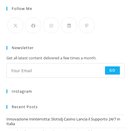
Follow Me
Newsletter
Get all latest content delivered a few times a month.
GO
Instagram
Recent Posts
Innovazione Ininterrotta: Slotsdj Casino Lancia il Supporto 24/7 in
Italia