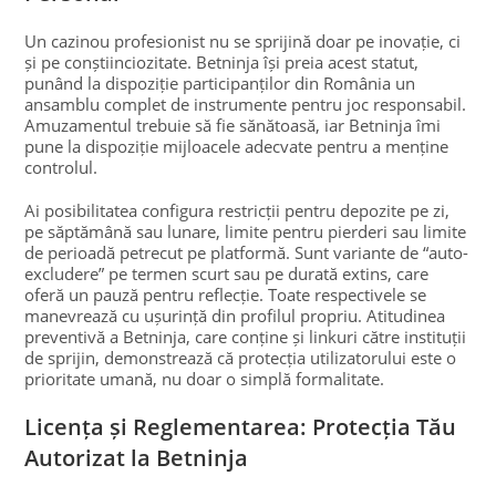
Un cazinou profesionist nu se sprijină doar pe inovație, ci
și pe conștiinciozitate. Betninja își preia acest statut,
punând la dispoziție participanților din România un
ansamblu complet de instrumente pentru joc responsabil.
Amuzamentul trebuie să fie sănătoasă, iar Betninja îmi
pune la dispoziție mijloacele adecvate pentru a menține
controlul.
Ai posibilitatea configura restricții pentru depozite pe zi,
pe săptămână sau lunare, limite pentru pierderi sau limite
de perioadă petrecut pe platformă. Sunt variante de “auto-
excludere” pe termen scurt sau pe durată extins, care
oferă un pauză pentru reflecție. Toate respectivele se
manevrează cu ușurință din profilul propriu. Atitudinea
preventivă a Betninja, care conține și linkuri către instituții
de sprijin, demonstrează că protecția utilizatorului este o
prioritate umană, nu doar o simplă formalitate.
Licența și Reglementarea: Protecția Tău
Autorizat la Betninja