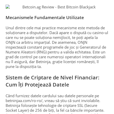
Mecanismele Fundamentale Utilizate
Unul dintre cele mai practice mecanisme este metoda de
soluționare a disputelor. Dacă apare o dispută cu casino-ul
care nu se poate soluționa nemijlocit, te poți apela la
ONJN ca arbitru imparțial. De asemenea, ONJN
inspectează constant programele de joc și Generatorul de
Numere Aleatorii (RNG) pentru a valida echitatea. Este un
grad de control pe care numeroși operatori internaționali
nu îl asigură, dar Betninja, grație licenței românești, îl
pune la dispoziția ta.
Sistem de Criptare de Nivel Financiar:
Cum Îți Protejează Datele
Când furnizez datele cardului sau datele personale pe
betninjaa.com/ro-ro/, vreau să știu că sunt inviolabile.
Betninja folosește tehnologie de criptare SSL (Secure
Socket Layer) de 256 de biți, la fel ca băncile importante.