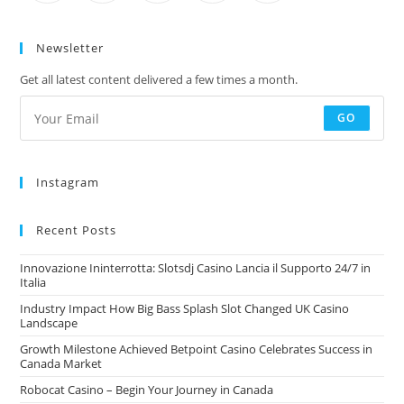
Newsletter
Get all latest content delivered a few times a month.
GO
Instagram
Recent Posts
Innovazione Ininterrotta: Slotsdj Casino Lancia il Supporto 24/7 in
Italia
Industry Impact How Big Bass Splash Slot Changed UK Casino
Landscape
Growth Milestone Achieved Betpoint Casino Celebrates Success in
Canada Market
Robocat Casino – Begin Your Journey in Canada