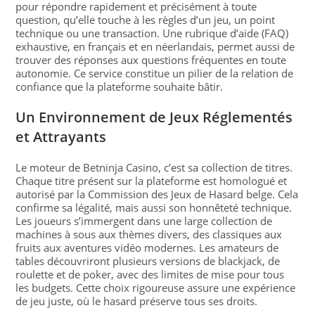
pour répondre rapidement et précisément à toute
question, qu’elle touche à les règles d’un jeu, un point
technique ou une transaction. Une rubrique d’aide (FAQ)
exhaustive, en français et en néerlandais, permet aussi de
trouver des réponses aux questions fréquentes en toute
autonomie. Ce service constitue un pilier de la relation de
confiance que la plateforme souhaite bâtir.
Un Environnement de Jeux Réglementés
et Attrayants
Le moteur de Betninja Casino, c’est sa collection de titres.
Chaque titre présent sur la plateforme est homologué et
autorisé par la Commission des Jeux de Hasard belge. Cela
confirme sa légalité, mais aussi son honnêteté technique.
Les joueurs s’immergent dans une large collection de
machines à sous aux thèmes divers, des classiques aux
fruits aux aventures vidéo modernes. Les amateurs de
tables découvriront plusieurs versions de blackjack, de
roulette et de poker, avec des limites de mise pour tous
les budgets. Cette choix rigoureuse assure une expérience
de jeu juste, où le hasard préserve tous ses droits.