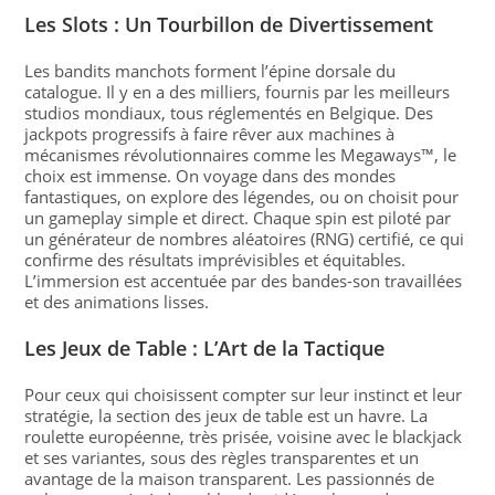
Les Slots : Un Tourbillon de Divertissement
Les bandits manchots forment l’épine dorsale du
catalogue. Il y en a des milliers, fournis par les meilleurs
studios mondiaux, tous réglementés en Belgique. Des
jackpots progressifs à faire rêver aux machines à
mécanismes révolutionnaires comme les Megaways™, le
choix est immense. On voyage dans des mondes
fantastiques, on explore des légendes, ou on choisit pour
un gameplay simple et direct. Chaque spin est piloté par
un générateur de nombres aléatoires (RNG) certifié, ce qui
confirme des résultats imprévisibles et équitables.
L’immersion est accentuée par des bandes-son travaillées
et des animations lisses.
Les Jeux de Table : L’Art de la Tactique
Pour ceux qui choisissent compter sur leur instinct et leur
stratégie, la section des jeux de table est un havre. La
roulette européenne, très prisée, voisine avec le blackjack
et ses variantes, sous des règles transparentes et un
avantage de la maison transparent. Les passionnés de