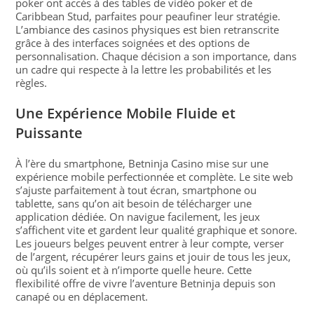
poker ont accès à des tables de vidéo poker et de
Caribbean Stud, parfaites pour peaufiner leur stratégie.
L’ambiance des casinos physiques est bien retranscrite
grâce à des interfaces soignées et des options de
personnalisation. Chaque décision a son importance, dans
un cadre qui respecte à la lettre les probabilités et les
règles.
Une Expérience Mobile Fluide et
Puissante
À l’ère du smartphone, Betninja Casino mise sur une
expérience mobile perfectionnée et complète. Le site web
s’ajuste parfaitement à tout écran, smartphone ou
tablette, sans qu’on ait besoin de télécharger une
application dédiée. On navigue facilement, les jeux
s’affichent vite et gardent leur qualité graphique et sonore.
Les joueurs belges peuvent entrer à leur compte, verser
de l’argent, récupérer leurs gains et jouir de tous les jeux,
où qu’ils soient et à n’importe quelle heure. Cette
flexibilité offre de vivre l’aventure Betninja depuis son
canapé ou en déplacement.