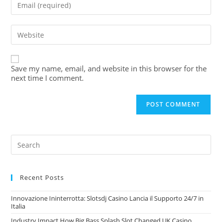
Save my name, email, and website in this browser for the
next time I comment.
Recent Posts
Innovazione Ininterrotta: Slotsdj Casino Lancia il Supporto 24/7 in
Italia
Industry Impact How Big Bass Splash Slot Changed UK Casino