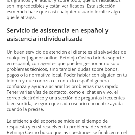
los gráficos y el audio, y sobre todo, que los resultados
son impredecibles y están verificados. Esta selección
esmerada hace que casi cualquier usuario localice algo
que le atraiga.
Servicio de asistencia en español y
asistencia individualizada
Un buen servicio de atención al cliente es el salvavidas de
cualquier jugador online. Betninja Casino brinda soporte
en español, con agentes que pueden gestionar no solo
problemas técnicos, sino también dudas sobre bonos,
pagos o la normativa local. Poder hablar con alguien en tu
idioma y que conozca el contexto español genera
confianza y ayuda a aclarar los problemas más rápido.
Tener varias vías de contacto, como el chat en vivo, el
correo electrónico y una sección de preguntas frecuentes
bien surtida, asegura que cada usuario encuentre ayuda
cuando la precise.
La eficiencia del soporte se mide en el tiempo de
respuesta y en si resuelven tu problema de verdad.
Betninja Casino busca que las cuestiones se finalicen en el