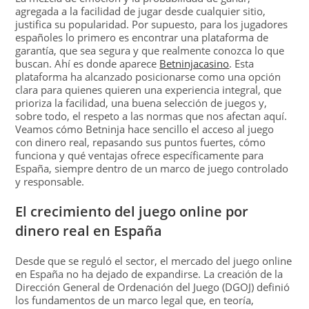
agregada a la facilidad de jugar desde cualquier sitio,
justifica su popularidad. Por supuesto, para los jugadores
españoles lo primero es encontrar una plataforma de
garantía, que sea segura y que realmente conozca lo que
buscan. Ahí es donde aparece
Betninjacasino
. Esta
plataforma ha alcanzado posicionarse como una opción
clara para quienes quieren una experiencia integral, que
prioriza la facilidad, una buena selección de juegos y,
sobre todo, el respeto a las normas que nos afectan aquí.
Veamos cómo Betninja hace sencillo el acceso al juego
con dinero real, repasando sus puntos fuertes, cómo
funciona y qué ventajas ofrece específicamente para
España, siempre dentro de un marco de juego controlado
y responsable.
El crecimiento del juego online por
dinero real en España
Desde que se reguló el sector, el mercado del juego online
en España no ha dejado de expandirse. La creación de la
Dirección General de Ordenación del Juego (DGOJ) definió
los fundamentos de un marco legal que, en teoría,