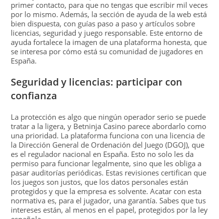
primer contacto, para que no tengas que escribir mil veces
por lo mismo. Además, la sección de ayuda de la web está
bien dispuesta, con guías paso a paso y artículos sobre
licencias, seguridad y juego responsable. Este entorno de
ayuda fortalece la imagen de una plataforma honesta, que
se interesa por cómo está su comunidad de jugadores en
España.
Seguridad y licencias: participar con
confianza
La protección es algo que ningún operador serio se puede
tratar a la ligera, y Betninja Casino parece abordarlo como
una prioridad. La plataforma funciona con una licencia de
la Dirección General de Ordenación del Juego (DGOJ), que
es el regulador nacional en España. Esto no solo les da
permiso para funcionar legalmente, sino que les obliga a
pasar auditorías periódicas. Estas revisiones certifican que
los juegos son justos, que los datos personales están
protegidos y que la empresa es solvente. Acatar con esta
normativa es, para el jugador, una garantía. Sabes que tus
intereses están, al menos en el papel, protegidos por la ley