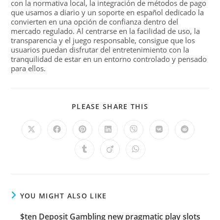
con la normativa local, la integración de métodos de pago
que usamos a diario y un soporte en español dedicado la
convierten en una opción de confianza dentro del
mercado regulado. Al centrarse en la facilidad de uso, la
transparencia y el juego responsable, consigue que los
usuarios puedan disfrutar del entretenimiento con la
tranquilidad de estar en un entorno controlado y pensado
para ellos.
PLEASE SHARE THIS
YOU MIGHT ALSO LIKE
$ten Deposit Gambling new pragmatic play slots