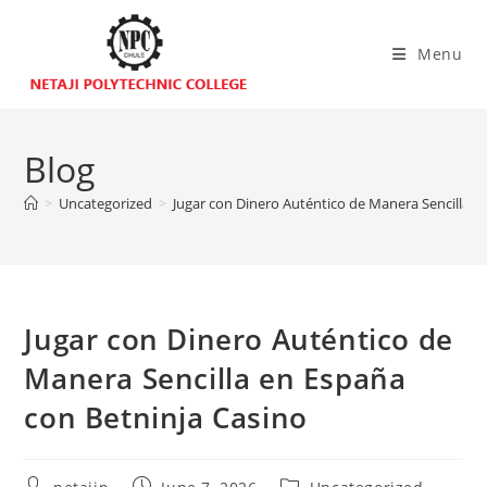
Menu
Blog
>
Uncategorized
>
Jugar con Dinero Auténtico de Manera Sencilla e
Jugar con Dinero Auténtico de
Manera Sencilla en España
con Betninja Casino