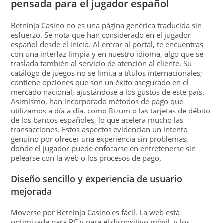
pensada para el jugador español
Betninja Casino no es una página genérica traducida sin
esfuerzo. Se nota que han considerado en el jugador
español desde el inicio. Al entrar al portal, te encuentras
con una interfaz limpia y en nuestro idioma, algo que se
traslada también al servicio de atención al cliente. Su
catálogo de juegos no se limita a títulos internacionales;
contiene opciones que son un éxito asegurado en el
mercado nacional, ajustándose a los gustos de este país.
Asimismo, han incorporado métodos de pago que
utilizamos a día a día, como Bizum o las tarjetas de débito
de los bancos españoles, lo que acelera mucho las
transacciones. Estos aspectos evidencian un intento
genuino por ofrecer una experiencia sin problemas,
donde el jugador puede enfocarse en entretenerse sin
pelearse con la web o los procesos de pago.
Diseño sencillo y experiencia de usuario
mejorada
Moverse por Betninja Casino es fácil. La web está
optimizada para PC y para el dispositivo móvil, y los