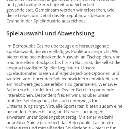
und gleichzeitig Gerechtigkeit und Sicherheit
gewährleistet. Gemeinsam werden wir erforschen, wie
diese Liebe zum Detail das Betrepublic als bekanntes
Casino in der Spielindustrie auszeichnet.
Spielauswahl und Abwechslung
Im Betrepublic Casino überzeugt die herausragende
Spielauswahl, die ein vielfältiges Publikum anspricht. Wir
bieten eine beeindruckende Auswahl an Tischspielen, von
traditionellem Blackjack bis hin zu Baccarat, die selbst die
anspruchsvollsten Spieler begeistern. Unsere
Spielautomaten bieten aufregende Jackpot-Optionen und
wurden von führenden Spieleentwicklern entwickelt, um
ein hochwertiges Spielerlebnis zu garantieren. Wer Live-
Action sucht, findet im Live-Dealer-Bereich spannende
Interaktionen. Besonders freuen wir uns über unser
mobiles Spielangebot, das auch unterwegs für
Unterhaltung sorgt. Virtuelle Sportarten bieten zudem eine
besondere Abwechslung, und Neuerscheinungen
erweitern unser Spielangebot stetig. Mit einer Vielzahl
populärer Spiele garantiert das Betrepublic Casino ein
vielseitiges und mitreißendes Spielerlebnis – hier ist für