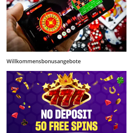
Willkommensbonusangebote