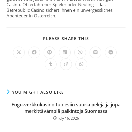
Casino. Ob erfahrener Spieler oder Neuling – das
Betrepublic Casino sichert Ihnen ein unvergessliches
Abenteuer in Österreich.
PLEASE SHARE THIS
YOU MIGHT ALSO LIKE
Fugu-verkkokasino tuo esiin suuria pelejä ja jopa
merkittävämpiä palkintoja Suomessa
July 16, 2026