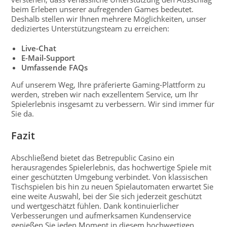
beim Erleben unserer aufregenden Games bedeutet.
Deshalb stellen wir Ihnen mehrere Möglichkeiten, unser
dediziertes Unterstützungsteam zu erreichen:
Live-Chat
E-Mail-Support
Umfassende FAQs
Auf unserem Weg, Ihre präferierte Gaming-Plattform zu
werden, streben wir nach exzellentem Service, um Ihr
Spielerlebnis insgesamt zu verbessern. Wir sind immer für
Sie da.
Fazit
Abschließend bietet das Betrepublic Casino ein
herausragendes Spielerlebnis, das hochwertige Spiele mit
einer geschützten Umgebung verbindet. Von klassischen
Tischspielen bis hin zu neuen Spielautomaten erwartet Sie
eine weite Auswahl, bei der Sie sich jederzeit geschützt
und wertgeschätzt fühlen. Dank kontinuierlicher
Verbesserungen und aufmerksamen Kundenservice
genießen Sie jeden Moment in diesem hochwertigen