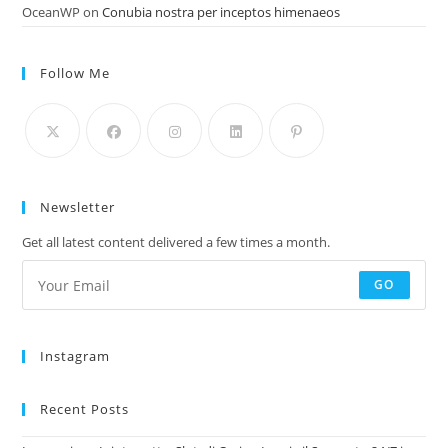
OceanWP
on
Conubia nostra per inceptos himenaeos
Follow Me
Newsletter
Get all latest content delivered a few times a month.
GO
Instagram
Recent Posts