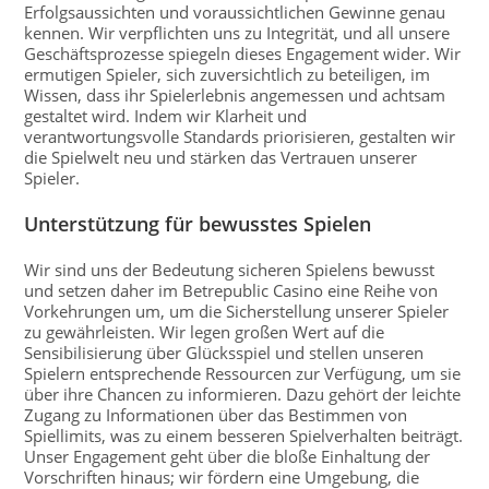
Erfolgsaussichten und voraussichtlichen Gewinne genau
kennen. Wir verpflichten uns zu Integrität, und all unsere
Geschäftsprozesse spiegeln dieses Engagement wider. Wir
ermutigen Spieler, sich zuversichtlich zu beteiligen, im
Wissen, dass ihr Spielerlebnis angemessen und achtsam
gestaltet wird. Indem wir Klarheit und
verantwortungsvolle Standards priorisieren, gestalten wir
die Spielwelt neu und stärken das Vertrauen unserer
Spieler.
Unterstützung für bewusstes Spielen
Wir sind uns der Bedeutung sicheren Spielens bewusst
und setzen daher im Betrepublic Casino eine Reihe von
Vorkehrungen um, um die Sicherstellung unserer Spieler
zu gewährleisten. Wir legen großen Wert auf die
Sensibilisierung über Glücksspiel und stellen unseren
Spielern entsprechende Ressourcen zur Verfügung, um sie
über ihre Chancen zu informieren. Dazu gehört der leichte
Zugang zu Informationen über das Bestimmen von
Spiellimits, was zu einem besseren Spielverhalten beiträgt.
Unser Engagement geht über die bloße Einhaltung der
Vorschriften hinaus; wir fördern eine Umgebung, die