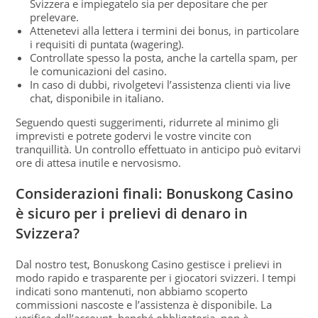
Svizzera e impiegatelo sia per depositare che per
prelevare.
Attenetevi alla lettera i termini dei bonus, in particolare
i requisiti di puntata (wagering).
Controllate spesso la posta, anche la cartella spam, per
le comunicazioni del casino.
In caso di dubbi, rivolgetevi l’assistenza clienti via live
chat, disponibile in italiano.
Seguendo questi suggerimenti, ridurrete al minimo gli
imprevisti e potrete godervi le vostre vincite con
tranquillità. Un controllo effettuato in anticipo può evitarvi
ore di attesa inutile e nervosismo.
Considerazioni finali: Bonuskong Casino
è sicuro per i prelievi di denaro in
Svizzera?
Dal nostro test, Bonuskong Casino gestisce i prelievi in
modo rapido e trasparente per i giocatori svizzeri. I tempi
indicati sono mantenuti, non abbiamo scoperto
commissioni nascoste e l’assistenza è disponibile. La