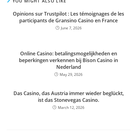
YOU MIGHT ALSO LIKE
Opinions sur Trustpilot : Les témoignages de les
participants de Gransino Casino en France
June 7, 2026
Online Casino: betalingsmogelijkheden en
beperkingen verkennen bij Bison Casino in
Nederland
May 29, 2026
Das Casino, das Austria immer wieder beglückt,
ist das Stonevegas Casino.
March 12, 2026