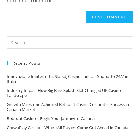
next time I comment.
Recent Posts
Innovazione Ininterrotta: Slotsdj Casino Lancia il Supporto 24/7 in
Italia
Industry Impact How Big Bass Splash Slot Changed UK Casino
Landscape
Growth Milestone Achieved Betpoint Casino Celebrates Success in
Canada Market
Robocat Casino – Begin Your Journey in Canada
CrownPlay Casino – Where All Players Come Out Ahead in Canada