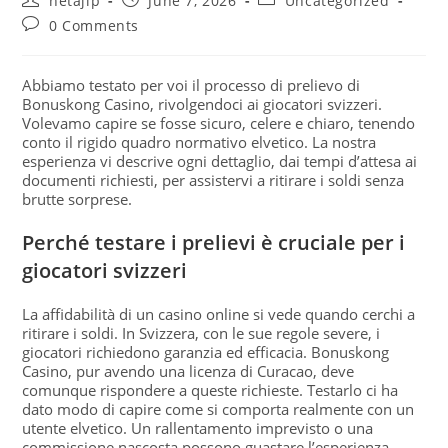
netajip
June 7, 2026
Uncategorized
0 Comments
Abbiamo testato per voi il processo di prelievo di
Bonuskong Casino, rivolgendoci ai giocatori svizzeri.
Volevamo capire se fosse sicuro, celere e chiaro, tenendo
conto il rigido quadro normativo elvetico. La nostra
esperienza vi descrive ogni dettaglio, dai tempi d’attesa ai
documenti richiesti, per assistervi a ritirare i soldi senza
brutte sorprese.
Perché testare i prelievi è cruciale per i
giocatori svizzeri
La affidabilità di un casino online si vede quando cerchi a
ritirare i soldi. In Svizzera, con le sue regole severe, i
giocatori richiedono garanzia ed efficacia. Bonuskong
Casino, pur avendo una licenza di Curacao, deve
comunque rispondere a queste richieste. Testarlo ci ha
dato modo di capire come si comporta realmente con un
utente elvetico. Un rallentamento imprevisto o una
commissione nascosta possono guastare l’esperienza,