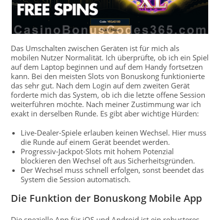
Das Umschalten zwischen Geräten ist für mich als
mobilen Nutzer Normalität. Ich überprüfte, ob ich ein Spiel
auf dem Laptop beginnen und auf dem Handy fortsetzen
kann. Bei den meisten Slots von Bonuskong funktionierte
das sehr gut. Nach dem Login auf dem zweiten Gerät
forderte mich das System, ob ich die letzte offene Session
weiterführen möchte. Nach meiner Zustimmung war ich
exakt in derselben Runde. Es gibt aber wichtige Hürden:
Live-Dealer-Spiele erlauben keinen Wechsel. Hier muss
die Runde auf einem Gerät beendet werden.
Progressiv-Jackpot-Slots mit hohem Potenzial
blockieren den Wechsel oft aus Sicherheitsgründen.
Der Wechsel muss schnell erfolgen, sonst beendet das
System die Session automatisch.
Die Funktion der Bonuskong Mobile App
Die spezielle App für iOS und Android ist ein robusteres