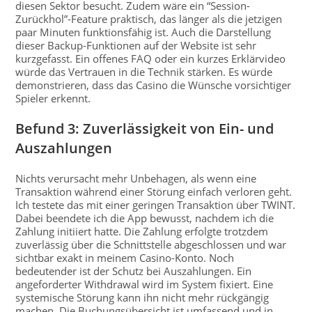
diesen Sektor besucht. Zudem wäre ein “Session-
Zurückhol”-Feature praktisch, das länger als die jetzigen
paar Minuten funktionsfähig ist. Auch die Darstellung
dieser Backup-Funktionen auf der Website ist sehr
kurzgefasst. Ein offenes FAQ oder ein kurzes Erklärvideo
würde das Vertrauen in die Technik stärken. Es würde
demonstrieren, dass das Casino die Wünsche vorsichtiger
Spieler erkennt.
Befund 3: Zuverlässigkeit von Ein- und
Auszahlungen
Nichts verursacht mehr Unbehagen, als wenn eine
Transaktion während einer Störung einfach verloren geht.
Ich testete das mit einer geringen Transaktion über TWINT.
Dabei beendete ich die App bewusst, nachdem ich die
Zahlung initiiert hatte. Die Zahlung erfolgte trotzdem
zuverlässig über die Schnittstelle abgeschlossen und war
sichtbar exakt in meinem Casino-Konto. Noch
bedeutender ist der Schutz bei Auszahlungen. Ein
angeforderter Withdrawal wird im System fixiert. Eine
systemische Störung kann ihn nicht mehr rückgängig
machen. Die Buchungsübersicht ist umfassend und in