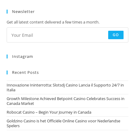
Newsletter
Get all latest content delivered a few times a month.
GO
Instagram
Recent Posts
Innovazione Ininterrotta: Slotsdj Casino Lancia il Supporto 24/7 in
Italia
Growth Milestone Achieved Betpoint Casino Celebrates Success in
Canada Market
Robocat Casino – Begin Your Journey in Canada
Goldzino Casino is het Officiële Online Casino voor Nederlandse
Spelers