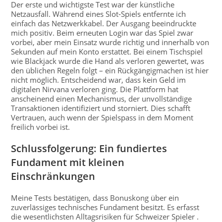
Der erste und wichtigste Test war der künstliche
Netzausfall. Während eines Slot-Spiels entfernte ich
einfach das Netzwerkkabel. Der Ausgang beeindruckte
mich positiv. Beim erneuten Login war das Spiel zwar
vorbei, aber mein Einsatz wurde richtig und innerhalb von
Sekunden auf mein Konto erstattet. Bei einem Tischspiel
wie Blackjack wurde die Hand als verloren gewertet, was
den üblichen Regeln folgt – ein Rückgängigmachen ist hier
nicht möglich. Entscheidend war, dass kein Geld im
digitalen Nirvana verloren ging. Die Plattform hat
anscheinend einen Mechanismus, der unvollständige
Transaktionen identifiziert und storniert. Dies schafft
Vertrauen, auch wenn der Spielspass in dem Moment
freilich vorbei ist.
Schlussfolgerung: Ein fundiertes
Fundament mit kleinen
Einschränkungen
Meine Tests bestätigen, dass Bonuskong über ein
zuverlässiges technisches Fundament besitzt. Es erfasst
die wesentlichsten Alltagsrisiken für Schweizer Spieler .