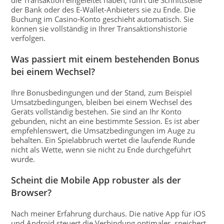
die Transaktion eingeleitet haben, führt die Schnittstelle
der Bank oder des E-Wallet-Anbieters sie zu Ende. Die
Buchung im Casino-Konto geschieht automatisch. Sie
können sie vollständig in Ihrer Transaktionshistorie
verfolgen.
Was passiert mit einem bestehenden Bonus
bei einem Wechsel?
Ihre Bonusbedingungen und der Stand, zum Beispiel
Umsatzbedingungen, bleiben bei einem Wechsel des
Geräts vollständig bestehen. Sie sind an Ihr Konto
gebunden, nicht an eine bestimmte Session. Es ist aber
empfehlenswert, die Umsatzbedingungen im Auge zu
behalten. Ein Spielabbruch wertet die laufende Runde
nicht als Wette, wenn sie nicht zu Ende durchgeführt
wurde.
Scheint die Mobile App robuster als der
Browser?
Nach meiner Erfahrung durchaus. Die native App für iOS
und Android steuert die Verbindung optimaler, speichert