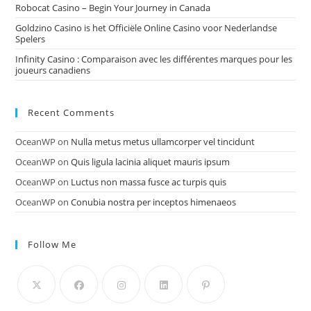
Robocat Casino – Begin Your Journey in Canada
Goldzino Casino is het Officiële Online Casino voor Nederlandse
Spelers
Infinity Casino : Comparaison avec les différentes marques pour les
joueurs canadiens
Recent Comments
OceanWP
on
Nulla metus metus ullamcorper vel tincidunt
OceanWP
on
Quis ligula lacinia aliquet mauris ipsum
OceanWP
on
Luctus non massa fusce ac turpis quis
OceanWP
on
Conubia nostra per inceptos himenaeos
Follow Me