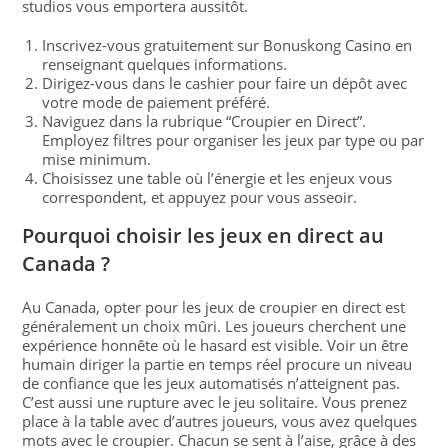
studios vous emportera aussitôt.
Inscrivez-vous gratuitement sur Bonuskong Casino en
renseignant quelques informations.
Dirigez-vous dans le cashier pour faire un dépôt avec
votre mode de paiement préféré.
Naviguez dans la rubrique “Croupier en Direct”.
Employez filtres pour organiser les jeux par type ou par
mise minimum.
Choisissez une table où l’énergie et les enjeux vous
correspondent, et appuyez pour vous asseoir.
Pourquoi choisir les jeux en direct au
Canada ?
Au Canada, opter pour les jeux de croupier en direct est
généralement un choix mûri. Les joueurs cherchent une
expérience honnête où le hasard est visible. Voir un être
humain diriger la partie en temps réel procure un niveau
de confiance que les jeux automatisés n’atteignent pas.
C’est aussi une rupture avec le jeu solitaire. Vous prenez
place à la table avec d’autres joueurs, vous avez quelques
mots avec le croupier. Chacun se sent à l’aise, grâce à des