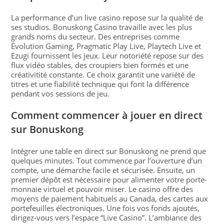
La performance d’un live casino repose sur la qualité de
ses studios. Bonuskong Casino travaille avec les plus
grands noms du secteur. Des entreprises comme
Evolution Gaming, Pragmatic Play Live, Playtech Live et
Ezugi fournissent les jeux. Leur notoriété repose sur des
flux vidéo stables, des croupiers bien formés et une
créativitité constante. Ce choix garantit une variété de
titres et une fiabilité technique qui font la différence
pendant vos sessions de jeu.
Comment commencer à jouer en direct
sur Bonuskong
Intégrer une table en direct sur Bonuskong ne prend que
quelques minutes. Tout commence par l’ouverture d’un
compte, une démarche facile et sécurisée. Ensuite, un
premier dépôt est nécessaire pour alimenter votre porte-
monnaie virtuel et pouvoir miser. Le casino offre des
moyens de paiement habituels au Canada, des cartes aux
portefeuilles électroniques. Une fois vos fonds ajoutés,
dirigez-vous vers l’espace “Live Casino”. L’ambiance des