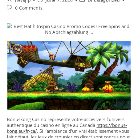
netajip
June 7, 2026
Uncategorized
0 Comments
Bonuskong Casino représente votre accès vers l’univers
authentique du casino en ligne au Canada
https://bonus-
kong.eu/fr-ca/
. Si l’ambiance d’un vrai établissement vous
fait défaut, les jeux de croupier en direct sont conçus pour