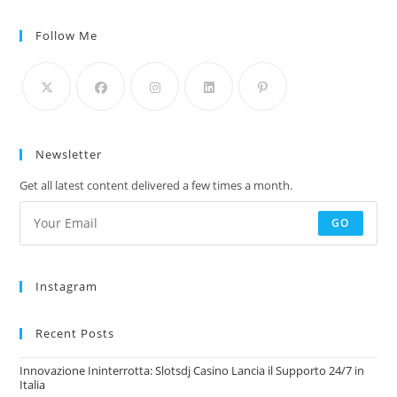
Follow Me
Newsletter
Get all latest content delivered a few times a month.
GO
Instagram
Recent Posts
Innovazione Ininterrotta: Slotsdj Casino Lancia il Supporto 24/7 in
Italia