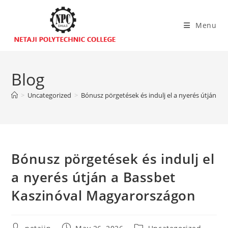
Menu
Blog
>
Uncategorized
>
Bónusz pörgetések és indulj el a nyerés útján a
Bónusz pörgetések és indulj el
a nyerés útján a Bassbet
Kaszinóval Magyarországon