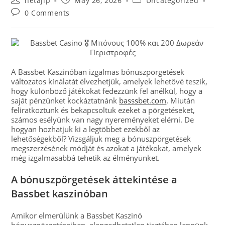
netajip
May 26, 2026
Uncategorized
0 Comments
A Bassbet Kaszinóban izgalmas bónuszpörgetések
változatos kínálatát élvezhetjük, amelyek lehetővé teszik,
hogy különböző játékokat fedezzünk fel anélkül, hogy a
saját pénzünket kockáztatnánk
basssbet.com
. Miután
feliratkoztunk és bekapcsoltuk ezeket a pörgetéseket,
számos esélyünk van nagy nyereményeket elérni. De
hogyan hozhatjuk ki a legtöbbet ezekből az
lehetőségekből? Vizsgáljuk meg a bónuszpörgetések
megszerzésének módját és azokat a játékokat, amelyek
még izgalmasabbá tehetik az élményünket.
A bónuszpörgetések áttekintése a
Bassbet kaszinóban
Amikor elmerülünk a Bassbet Kaszinó