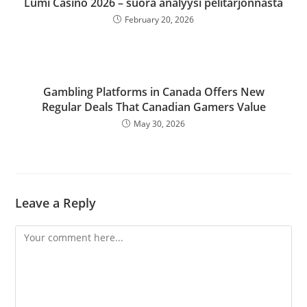
Lumi Casino 2026 – suora analyysi pelitarjonnasta
February 20, 2026
Gambling Platforms in Canada Offers New
Regular Deals That Canadian Gamers Value
May 30, 2026
Leave a Reply