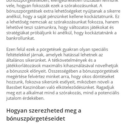
bónuszpörgetéseiben, elengedhetetlen tisztában lennünk
vele, hogyan fokozzák ezek a szórakozásunkat. A
bónuszpörgetések extra lehetőségeket nyújtanak a sikerre
anélkül, hogy a saját pénzünket kellene kockáztatnunk. Ez
a lehetőség nemcsak az szórakozásunkat fokozza, hanem
lehetővé teszi számunkra, hogy változatos játékokat és
stratégiákat próbáljunk ki anélkül, hogy kockáztatnánk a
bankrollunkat.
Ezen felül ezek a pörgetések gyakran olyan speciális
feltételekkel járnak, amelyek hatással lehetnek az
általános sikerünket. A tétkövetelmények és a
játékkorlátozások maximális kihasználásával növelhetjük
a bónuszok előnyeit. Összességében a bónuszpörgetések
megértése felvértez minket arra, hogy okos döntéseket
hozzunk, fokozva sikerünk esélyeit, miközben növeli a
Bassbet Kaszinóban való elköteleződésünket. Ragadjuk
meg ezt a alkalmat mind a szórakozás, mind a potenciális
jutalom érdekében.
Hogyan szerezheted meg a
bónuszpörgetéseidet