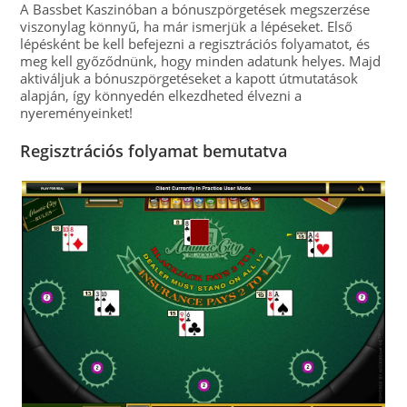
A Bassbet Kaszinóban a bónuszpörgetések megszerzése
viszonylag könnyű, ha már ismerjük a lépéseket. Első
lépésként be kell befejezni a regisztrációs folyamatot, és
meg kell győződnünk, hogy minden adatunk helyes. Majd
aktiváljuk a bónuszpörgetéseket a kapott útmutatások
alapján, így könnyedén elkezdheted élvezni a
nyereményeinket!
Regisztrációs folyamat bemutatva