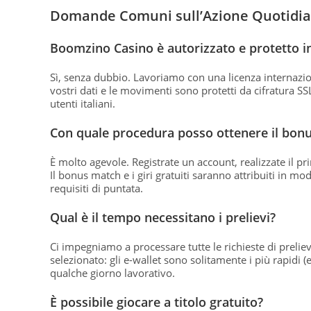
Domande Comuni sull’Azione Quotidi
Boomzino Casino è autorizzato e protetto in
Sì, senza dubbio. Lavoriamo con una licenza internazion
vostri dati e le movimenti sono protetti da cifratura SS
utenti italiani.
Con quale procedura posso ottenere il bon
È molto agevole. Registrate un account, realizzate il pr
Il bonus match e i giri gratuiti saranno attribuiti in 
requisiti di puntata.
Qual è il tempo necessitano i prelievi?
Ci impegniamo a processare tutte le richieste di prelie
selezionato: gli e-wallet sono solitamente i più rapidi 
qualche giorno lavorativo.
È possibile giocare a titolo gratuito?