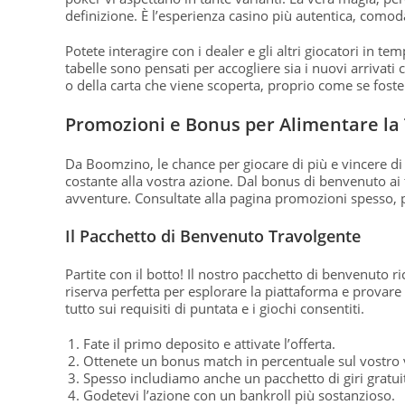
definizione. È l’esperienza casino più autentica, como
Potete interagire con i dealer e gli altri giocatori in te
tabelle sono pensati per accogliere sia i nuovi arrivati ch
o della carta che viene scoperta, proprio come se foste
Promozioni e Bonus per Alimentare la
Da Boomzino, le chance per giocare di più e vincere d
costante alla vostra azione. Dal bonus di benvenuto ai
avventure. Consultate alla pagina promozioni spesso, p
Il Pacchetto di Benvenuto Travolgente
Partite con il botto! Il nostro pacchetto di benvenuto r
riserva perfetta per esplorare la piattaforma e provare
tutto sui requisiti di puntata e i giochi consentiti.
Fate il primo deposito e attivate l’offerta.
Ottenete un bonus match in percentuale sul vostro
Spesso includiamo anche un pacchetto di giri gratuiti
Godetevi l’azione con un bankroll più sostanzioso.