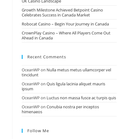
UK Casino Landscape
Growth Milestone Achieved Betpoint Casino
Celebrates Success in Canada Market
Robocat Casino – Begin Your Journey in Canada
CrownPlay Casino – Where All Players Come Out
Ahead in Canada
Recent Comments
OceanWP
on
Nulla metus metus ullamcorper vel
tincidunt
OceanWP
on
Quis ligula lacinia aliquet mauris
ipsum
OceanWP
on
Luctus non massa fusce ac turpis quis
OceanWP
on
Conubia nostra per inceptos
himenaeos
Follow Me