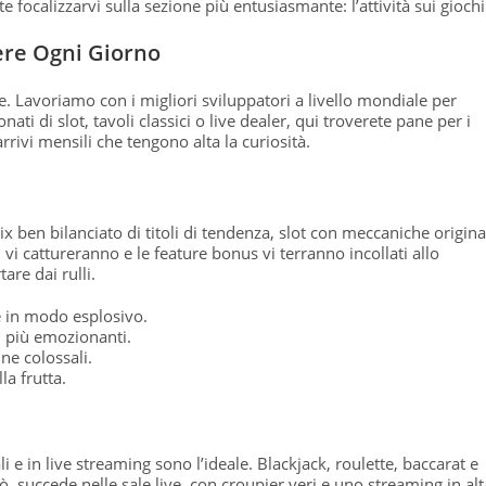
 focalizzarvi sulla sezione più entusiasmante: l’attività sui giochi
ere Ogni Giorno
. Lavoriamo con i migliori sviluppatori a livello mondiale per
ati di slot, tavoli classici o live dealer, qui troverete pane per i
rrivi mensili che tengono alta la curiosità.
ben bilanciato di titoli di tendenza, slot con meccaniche origina
i vi cattureranno e le feature bonus vi terranno incollati allo
are dai rulli.
e in modo esplosivo.
i più emozionanti.
ne colossali.
la frutta.
ali e in live streaming sono l’ideale. Blackjack, roulette, baccarat e
ò, succede nelle sale live, con croupier veri e uno streaming in alt