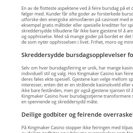
En av de flotteste aspektene ved å feire bursdag på e
følger med. Kunder får ofte goder av forsterkede burs
utforske den energiske atmosfæren på casinoet med en 
eksempel gratis måltider eller spesielle kreditter for sp
skreddersydde tilbudene får ikke bare gjestene til å an
og opphisselse. Med så mange goder på bordet er det l
de som nyter opphisselsen i livet. Frihet, moro og min
Skreddersydde bursdagsopplevelser for
Selv om hver bursdagsfeiring er unik, har mange kasino
individuell stil og valg. Hos Kingmaker Casino kan fei
deres føles ekte spesiell. Gjestene kan velge mellom 
interesser, enten det er en strålende kasinokveld eller
ikke bare festånden, men gir også gjestene sjansen til å 
Kingmaker Casino hver bursdagsstjerne transformere sin
en spennende og skreddersydd måte.
Deilige godbiter og feirende overraske
På Kingmaker Casino stopper ikke feiringen med tilpas