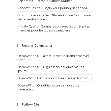
Celebrates Success in Canada Market
Robocat Casino – Begin Your Journey in Canada
Goldzino Casino is het Officiële Online Casino voor
Nederlandse Spelers
Infinity Casino : Comparaison avec les différentes
marques pour les joueurs canadiens
Recent Comments
OceanWP
on
Nulla metus metus ullamcorper vel
tincidunt
OceanWP
on
Quis ligula lacinia aliquet mauris
ipsum
OceanWP
on
Luctus non massa fusce ac turpis quis
OceanWP
on
Conubia nostra per inceptos
himenaeos
Follow Me
d