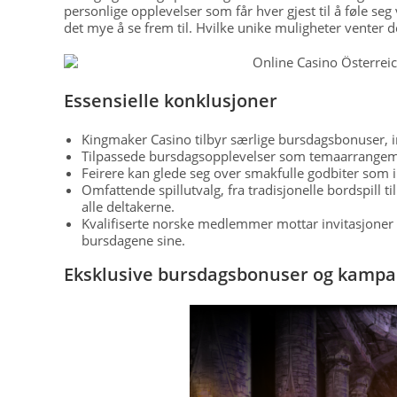
personlige opplevelser som får hver gjest til å føle seg v
det mye å se frem til. Hvilke unike muligheter venter 
Essensielle konklusjoner
Kingmaker Casino tilbyr særlige bursdagsbonuser, ink
Tilpassede bursdagsopplevelser som temaarrangement
Feirere kan glede seg over smakfulle godbiter som 
Omfattende spillutvalg, fra tradisjonelle bordspill 
alle deltakerne.
Kvalifiserte norske medlemmer mottar invitasjoner via
bursdagene sine.
Eksklusive bursdagsbonuser og kampa