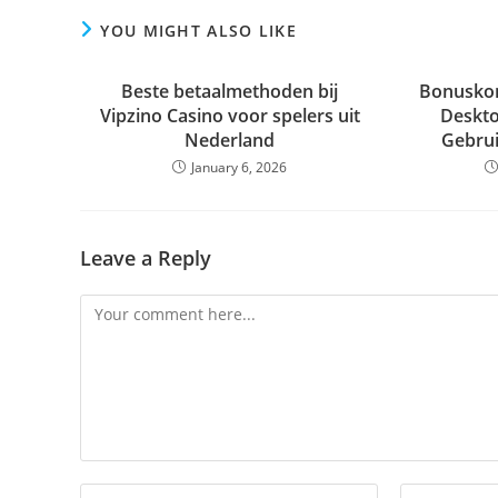
YOU MIGHT ALSO LIKE
Beste betaalmethoden bij
Bonuskon
Vipzino Casino voor spelers uit
Deskto
Nederland
Gebrui
January 6, 2026
Leave a Reply