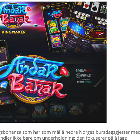
agsbonanza som har som mål å hedre Norges bursdagsgjester me
handler ikke bare om underholdning; den fokuserer på å lage