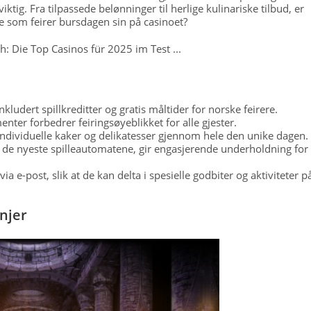
iktig. Fra tilpassede belønninger til herlige kulinariske tilbud, er
de som feirer bursdagen sin på casinoet?
ludert spillkreditter og gratis måltider for norske feirere.
er forbedrer feiringsøyeblikket for alle gjester.
individuelle kaker og delikatesser gjennom hele den unike dagen.
til de nyeste spilleautomatene, gir engasjerende underholdning for
 e-post, slik at de kan delta i spesielle godbiter og aktiviteter p
njer