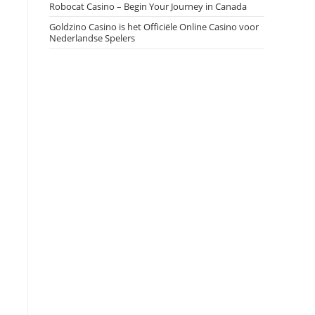
Robocat Casino – Begin Your Journey in Canada
Goldzino Casino is het Officiële Online Casino voor
Nederlandse Spelers