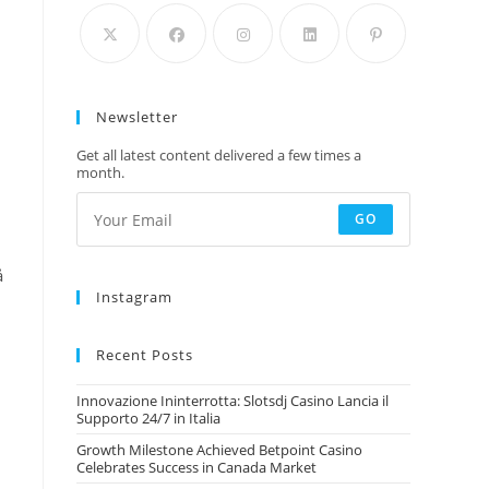
Newsletter
Get all latest content delivered a few times a
month.
GO
å
Instagram
Recent Posts
Innovazione Ininterrotta: Slotsdj Casino Lancia il
Supporto 24/7 in Italia
Growth Milestone Achieved Betpoint Casino
Celebrates Success in Canada Market