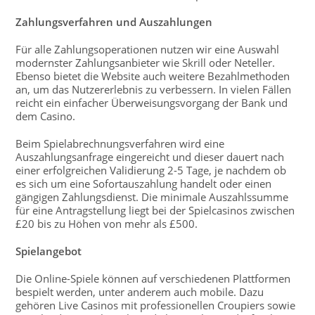
Zahlungsverfahren und Auszahlungen
Für alle Zahlungsoperationen nutzen wir eine Auswahl
modernster Zahlungsanbieter wie Skrill oder Neteller.
Ebenso bietet die Website auch weitere Bezahlmethoden
an, um das Nutzererlebnis zu verbessern. In vielen Fällen
reicht ein einfacher Überweisungsvorgang der Bank und
dem Casino.
Beim Spielabrechnungsverfahren wird eine
Auszahlungsanfrage eingereicht und dieser dauert nach
einer erfolgreichen Validierung 2-5 Tage, je nachdem ob
es sich um eine Sofortauszahlung handelt oder einen
gängigen Zahlungsdienst. Die minimale Auszahlssumme
für eine Antragstellung liegt bei der Spielcasinos zwischen
£20 bis zu Höhen von mehr als £500.
Spielangebot
Die Online-Spiele können auf verschiedenen Plattformen
bespielt werden, unter anderem auch mobile. Dazu
gehören Live Casinos mit professionellen Croupiers sowie