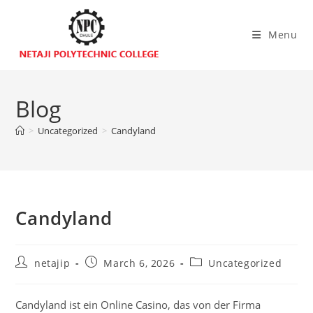
Menu
Blog
>
Uncategorized
>
Candyland
Candyland
netajip
March 6, 2026
Uncategorized
Candyland ist ein Online Casino, das von der Firma