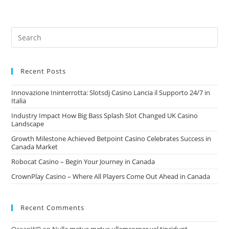
Recent Posts
Innovazione Ininterrotta: Slotsdj Casino Lancia il Supporto 24/7 in
Italia
Industry Impact How Big Bass Splash Slot Changed UK Casino
Landscape
Growth Milestone Achieved Betpoint Casino Celebrates Success in
Canada Market
Robocat Casino – Begin Your Journey in Canada
CrownPlay Casino – Where All Players Come Out Ahead in Canada
Recent Comments