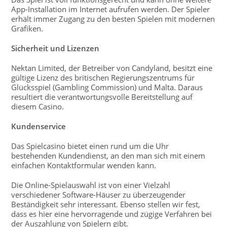
App-Installation im Internet aufrufen werden. Der Spieler
erhält immer Zugang zu den besten Spielen mit modernen
Grafiken.
Sicherheit und Lizenzen
Nektan Limited, der Betreiber von Candyland, besitzt eine
gültige Lizenz des britischen Regierungszentrums für
Glücksspiel (Gambling Commission) und Malta. Daraus
resultiert die verantwortungsvolle Bereitstellung auf
diesem Casino.
Kundenservice
Das Spielcasino bietet einen rund um die Uhr
bestehenden Kundendienst, an den man sich mit einem
einfachen Kontaktformular wenden kann.
Die Online-Spielauswahl ist von einer Vielzahl
verschiedener Software-Häuser zu überzeugender
Beständigkeit sehr interessant. Ebenso stellen wir fest,
dass es hier eine hervorragende und zügige Verfahren bei
der Auszahlung von Spielern gibt.