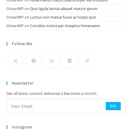
OceanWP
on
Nulla metus metus ullamcorper vel tincidunt
OceanWP
on
Quis ligula lacinia aliquet mauris ipsum
OceanWP
on
Luctus non massa fusce ac turpis quis
OceanWP
on
Conubia nostra per inceptos himenaeos
Follow Me
Newsletter
Get all latest content delivered a few times a month.
GO
Instagram