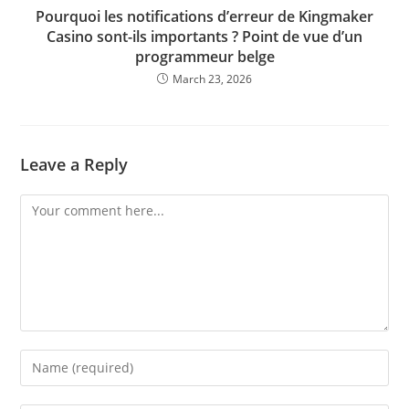
Pourquoi les notifications d’erreur de Kingmaker
Casino sont-ils importants ? Point de vue d’un
programmeur belge
March 23, 2026
Leave a Reply