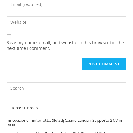
Save my name, email, and website in this browser for the
next time I comment.
Recent Posts
Innovazione Ininterrotta: Slotsdj Casino Lancia il Supporto 24/7 in
Italia