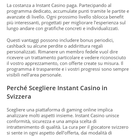
La costanza a Instant Casino paga. Partecipando al
programma dedicato, accumulate punti tramite le partite e
avanzate di livello. Ogni prossimo livello sblocca benefit
più interessanti, progettati per migliorare l’esperienza sul
lungo andare con gratifiche concreti e individualizzati.
Questi vantaggi possono includere bonus periodici,
cashback su alcune perdite o addirittura regali
personalizzati. Rimanere un membro fedele vuol dire
ricevere un trattamento particolare e vedere riconosciuto
il vostro apprezzamento, con offerte create su misura. Il
programma è trasparente e i vostri progressi sono sempre
visibili nell’area personale.
Perché Scegliere Instant Casino in
Svizzera
Scegliere una piattaforma di gaming online implica
analizzare molti aspetti insieme. Instant Casino unisce
conformità, sicurezza e una ampia scelta di
intrattenimento di qualità. La cura per il giocatore svizzero
si sente in ogni aspetto dell’offerta, dai modalità di