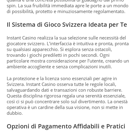
spin. La sua fruibilità immediata apre le porte a un mondo
di possibilità, protetto e minuziosamente regolamentato.
Il Sistema di Gioco Svizzera Ideata per Te
Instant Casino realizza la sua selezione sulle necessità del
giocatore svizzero. L’interfaccia è intuitiva e pronta, pronta
su qualsiasi apparecchio. Si esplora senza ostacoli,
trovando i giochi prediletti in pochi secondi. Ogni
particolare mostra considerazione per l’utente, creando un
ambiente accogliente e senza complicazioni inutili.
La protezione e la licenza sono essenziali per agire in
Svizzera. Instant Casino osserva tutte le regole locali,
salvaguardando dati e transazioni con robuste barriere.
Questa disciplina rigorosa regala una serenità essenziale,
così ci si può concentrare solo sul divertimento. La onestà
operativa è un cardine della sua visione, non si mette in
dubbio.
Opzioni di Pagamento Affidabili e Pratici