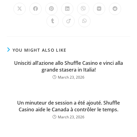
YOU MIGHT ALSO LIKE
Unisciti all’azione allo Shuffle Casino e vinci alla
grande stasera in Italia!
March 23, 2026
Un minuteur de session a été ajouté. Shuffle
Casino aide le Canada à contrôler le temps.
March 23, 2026