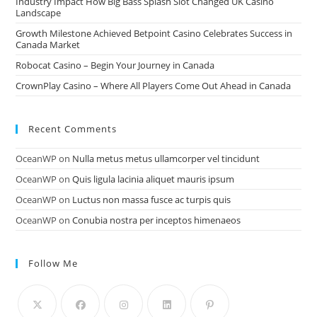
Industry Impact How Big Bass Splash Slot Changed UK Casino
Landscape
Growth Milestone Achieved Betpoint Casino Celebrates Success in
Canada Market
Robocat Casino – Begin Your Journey in Canada
CrownPlay Casino – Where All Players Come Out Ahead in Canada
Recent Comments
OceanWP
on
Nulla metus metus ullamcorper vel tincidunt
OceanWP
on
Quis ligula lacinia aliquet mauris ipsum
OceanWP
on
Luctus non massa fusce ac turpis quis
OceanWP
on
Conubia nostra per inceptos himenaeos
Follow Me