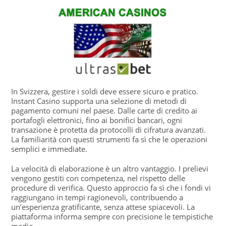
In Svizzera, gestire i soldi deve essere sicuro e pratico.
Instant Casino supporta una selezione di metodi di
pagamento comuni nel paese. Dalle carte di credito ai
portafogli elettronici, fino ai bonifici bancari, ogni
transazione è protetta da protocolli di cifratura avanzati.
La familiarità con questi strumenti fa sì che le operazioni
semplici e immediate.
La velocità di elaborazione è un altro vantaggio. I prelievi
vengono gestiti con competenza, nel rispetto delle
procedure di verifica. Questo approccio fa sì che i fondi vi
raggiungano in tempi ragionevoli, contribuendo a
un’esperienza gratificante, senza attese spiacevoli. La
piattaforma informa sempre con precisione le tempistiche
medie.