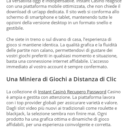
La versatilità oggi è indispensabile. Instant Casino reagisce
con una piattaforma mobile ottimizzata, che non chiede il
download di un’app dedicata. Il sito web si conforma allo
schermo di smartphone e tablet, mantenendo tutte le
opzioni della versione desktop in un formato snello e
gestibile.
Che siete in treno o sul divano di casa, l’esperienza di
gioco si mantiene identica. La qualità grafica e la fluidità
delle partite non calano, permettendovi di gustare dei
vostri giochi preferiti in qualsiasi momento e situazione,
basta una connessione internet affidabile. L’accesso
immediato al vostro account è sempre confermato.
Una Miniera di Giochi a Distanza di Clic
La collezione di
Instant Casinò Recupero Password
Casino
è ampia e gestita con attenzione. La piattaforma lavora
con i top provider globali per assicurare varietà e valore.
Dagli slot video più nuovi ai tradizionali come roulette e
blackjack, la selezione sembra non finire mai. Ogni
prodotto ha una grafica ottima e dinamiche di gioco
affidabili, per una esperienza coinvolgente e corretta.