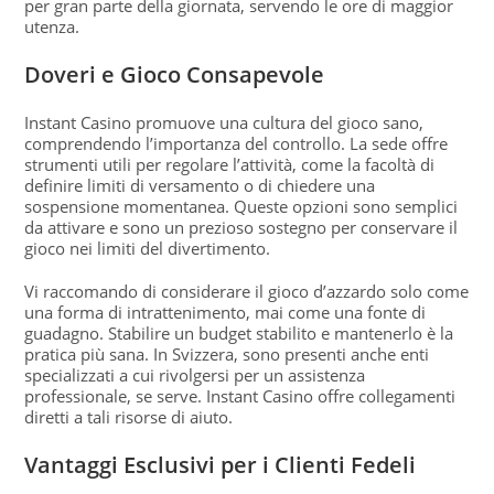
per gran parte della giornata, servendo le ore di maggior
utenza.
Doveri e Gioco Consapevole
Instant Casino promuove una cultura del gioco sano,
comprendendo l’importanza del controllo. La sede offre
strumenti utili per regolare l’attività, come la facoltà di
definire limiti di versamento o di chiedere una
sospensione momentanea. Queste opzioni sono semplici
da attivare e sono un prezioso sostegno per conservare il
gioco nei limiti del divertimento.
Vi raccomando di considerare il gioco d’azzardo solo come
una forma di intrattenimento, mai come una fonte di
guadagno. Stabilire un budget stabilito e mantenerlo è la
pratica più sana. In Svizzera, sono presenti anche enti
specializzati a cui rivolgersi per un assistenza
professionale, se serve. Instant Casino offre collegamenti
diretti a tali risorse di aiuto.
Vantaggi Esclusivi per i Clienti Fedeli