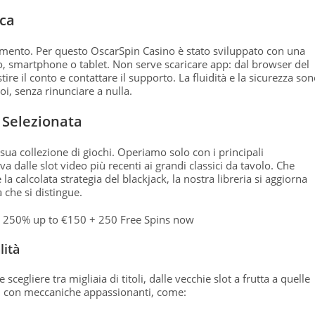
sca
mento. Per questo OscarSpin Casino è stato sviluppato con una
o, smartphone o tablet. Non serve scaricare app: dal browser del
tire il conto e contattare il supporto. La fluidità e la sicurezza so
oi, senza rinunciare a nulla.
e Selezionata
 sua collezione di giochi. Operiamo solo con i principali
a dalle slot video più recenti ai grandi classici da tavolo. Che
la calcolata strategia del blackjack, la nostra libreria si aggiorna
 che si distingue.
lità
scegliere tra migliaia di titoli, dalle vecchie slot a frutta a quelle
hi con meccaniche appassionanti, come: