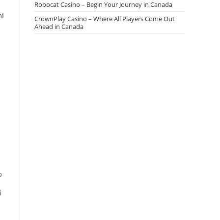
Robocat Casino – Begin Your Journey in Canada
ni
CrownPlay Casino – Where All Players Come Out
Ahead in Canada
o
i