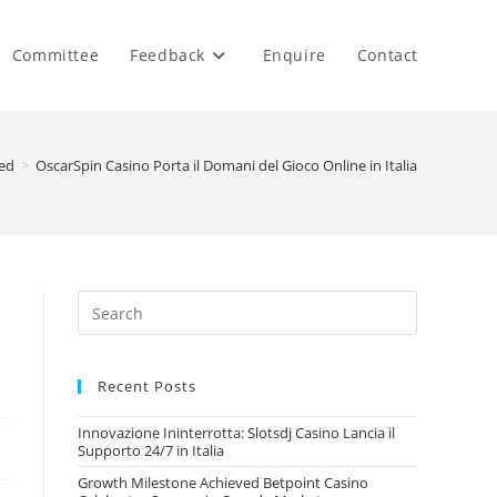
Committee
Feedback
Enquire
Contact
ed
>
OscarSpin Casino Porta il Domani del Gioco Online in Italia
Recent Posts
Innovazione Ininterrotta: Slotsdj Casino Lancia il
Supporto 24/7 in Italia
Growth Milestone Achieved Betpoint Casino