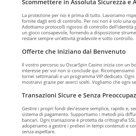
Scommettere in Assoluta Sicurezza e Af
La protezione per noi è prima di tutto. Lavoriamo rispet
fornite dagli enti di controllo. Per noi non è solo una
Adottiamo protocolli rigorosi di controllo dell’identi
un gioco consapevole, fornendo a disposizione strument
restare sempre un’attività gradevole e sotto controllo.
Offerte che Iniziano dal Benvenuto
Il vostro percorso su OscarSpin Casino inizia con un 
interesse per voi non si conclude qui. Ricompensiamo l
tornei settimanali e un programma VIP dedicato. Ogni of
mostrarvi grazie per averci scelti. Vogliamo che ogni s
Transazioni Sicure e Senza Preoccupaz
Gestire i propri fondi dev’essere semplice, rapido e, se
sistema di pagamento. Supportiamo i metodi più diffusi in
bancari. Ogni transazione è protetta da crittografia SSL di
adoperiamo a gestire i prelievi in tempi contenuti e con
senza aspettare.