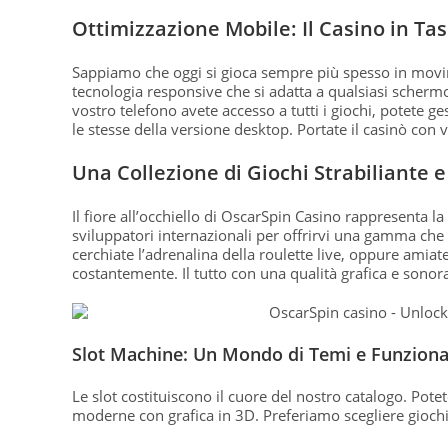
Ottimizzazione Mobile: Il Casino in Ta
Sappiamo che oggi si gioca sempre più spesso in movi
tecnologia responsive che si adatta a qualsiasi scherm
vostro telefono avete accesso a tutti i giochi, potete ges
le stesse della versione desktop. Portate il casinò con v
Una Collezione di Giochi Strabiliante 
Il fiore all’occhiello di OscarSpin Casino rappresenta la
sviluppatori internazionali per offrirvi una gamma che v
cerchiate l’adrenalina della roulette live, oppure amiate 
costantemente. Il tutto con una qualità grafica e sonora
Slot Machine: Un Mondo di Temi e Funziona
Le slot costituiscono il cuore del nostro catalogo. Potete 
moderne con grafica in 3D. Preferiamo scegliere gioc