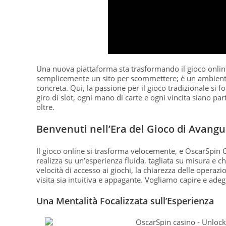
Una nuova piattaforma sta trasformando il gioco online 
semplicemente un sito per scommettere; è un ambiente
concreta. Qui, la passione per il gioco tradizionale si
giro di slot, ogni mano di carte e ogni vincita siano p
oltre.
Benvenuti nell’Era del Gioco di Avang
Il gioco online si trasforma velocemente, e OscarSpin C
realizza su un’esperienza fluida, tagliata su misura e 
velocità di accesso ai giochi, la chiarezza delle operaz
visita sia intuitiva e appagante. Vogliamo capire e adegu
Una Mentalità Focalizzata sull’Esperienza