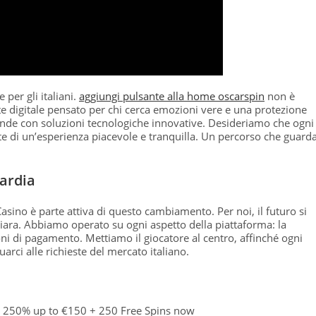
per gli italiani.
aggiungi pulsante alla home oscarspin
non è
 digitale pensato per chi cerca emozioni vere e una protezione
 fonde con soluzioni tecnologiche innovative. Desideriamo che ogni
arte di un’esperienza piacevole e tranquilla. Un percorso che guard
uardia
asino è parte attiva di questo cambiamento. Per noi, il futuro si
chiara. Abbiamo operato su ogni aspetto della piattaforma: la
ioni di pagamento. Mettiamo il giocatore al centro, affinché ogni
arci alle richieste del mercato italiano.