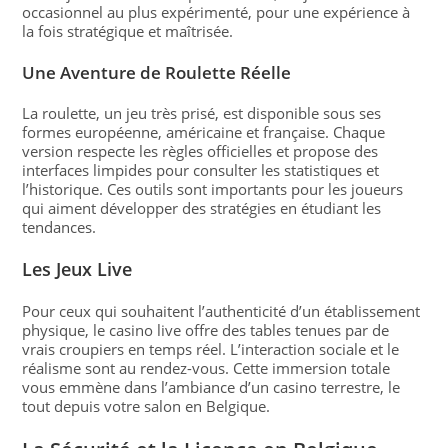
occasionnel au plus expérimenté, pour une expérience à
la fois stratégique et maîtrisée.
Une Aventure de Roulette Réelle
La roulette, un jeu très prisé, est disponible sous ses
formes européenne, américaine et française. Chaque
version respecte les règles officielles et propose des
interfaces limpides pour consulter les statistiques et
l’historique. Ces outils sont importants pour les joueurs
qui aiment développer des stratégies en étudiant les
tendances.
Les Jeux Live
Pour ceux qui souhaitent l’authenticité d’un établissement
physique, le casino live offre des tables tenues par de
vrais croupiers en temps réel. L’interaction sociale et le
réalisme sont au rendez-vous. Cette immersion totale
vous emmène dans l’ambiance d’un casino terrestre, le
tout depuis votre salon en Belgique.