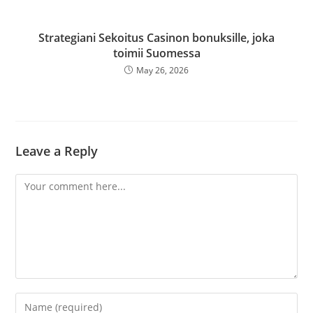
Strategiani Sekoitus Casinon bonuksille, joka
toimii Suomessa
May 26, 2026
Leave a Reply