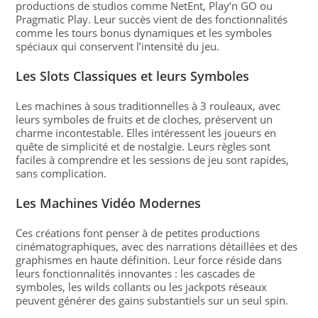
productions de studios comme NetEnt, Play’n GO ou
Pragmatic Play. Leur succès vient de des fonctionnalités
comme les tours bonus dynamiques et les symboles
spéciaux qui conservent l’intensité du jeu.
Les Slots Classiques et leurs Symboles
Les machines à sous traditionnelles à 3 rouleaux, avec
leurs symboles de fruits et de cloches, préservent un
charme incontestable. Elles intéressent les joueurs en
quête de simplicité et de nostalgie. Leurs règles sont
faciles à comprendre et les sessions de jeu sont rapides,
sans complication.
Les Machines Vidéo Modernes
Ces créations font penser à de petites productions
cinématographiques, avec des narrations détaillées et des
graphismes en haute définition. Leur force réside dans
leurs fonctionnalités innovantes : les cascades de
symboles, les wilds collants ou les jackpots réseaux
peuvent générer des gains substantiels sur un seul spin.