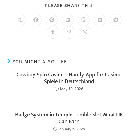
PLEASE SHARE THIS
YOU MIGHT ALSO LIKE
Cowboy Spin Casino – Handy-App für Casino-
Spiele in Deutschland
May 19, 2026
Badge System in Temple Tumble Slot What UK
Can Earn
January 6, 2026