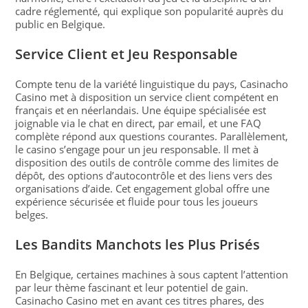
cadre réglementé, qui explique son popularité auprès du
public en Belgique.
Service Client et Jeu Responsable
Compte tenu de la variété linguistique du pays, Casinacho
Casino met à disposition un service client compétent en
français et en néerlandais. Une équipe spécialisée est
joignable via le chat en direct, par email, et une FAQ
complète répond aux questions courantes. Parallèlement,
le casino s’engage pour un jeu responsable. Il met à
disposition des outils de contrôle comme des limites de
dépôt, des options d’autocontrôle et des liens vers des
organisations d’aide. Cet engagement global offre une
expérience sécurisée et fluide pour tous les joueurs
belges.
Les Bandits Manchots les Plus Prisés
En Belgique, certaines machines à sous captent l’attention
par leur thème fascinant et leur potentiel de gain.
Casinacho Casino met en avant ces titres phares, des