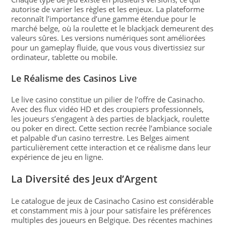
autorise de varier les règles et les enjeux. La plateforme
reconnaît l’importance d’une gamme étendue pour le
marché belge, où la roulette et le blackjack demeurent des
valeurs sûres. Les versions numériques sont améliorées
pour un gameplay fluide, que vous vous divertissiez sur
ordinateur, tablette ou mobile.
Le Réalisme des Casinos Live
Le live casino constitue un pilier de l’offre de Casinacho.
Avec des flux vidéo HD et des croupiers professionnels,
les joueurs s’engagent à des parties de blackjack, roulette
ou poker en direct. Cette section recrée l’ambiance sociale
et palpable d’un casino terrestre. Les Belges aiment
particulièrement cette interaction et ce réalisme dans leur
expérience de jeu en ligne.
La Diversité des Jeux d’Argent
Le catalogue de jeux de Casinacho Casino est considérable
et constamment mis à jour pour satisfaire les préférences
multiples des joueurs en Belgique. Des récentes machines