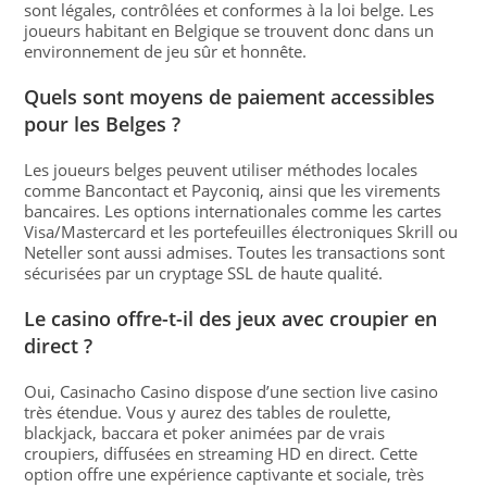
sont légales, contrôlées et conformes à la loi belge. Les
joueurs habitant en Belgique se trouvent donc dans un
environnement de jeu sûr et honnête.
Quels sont moyens de paiement accessibles
pour les Belges ?
Les joueurs belges peuvent utiliser méthodes locales
comme Bancontact et Payconiq, ainsi que les virements
bancaires. Les options internationales comme les cartes
Visa/Mastercard et les portefeuilles électroniques Skrill ou
Neteller sont aussi admises. Toutes les transactions sont
sécurisées par un cryptage SSL de haute qualité.
Le casino offre-t-il des jeux avec croupier en
direct ?
Oui, Casinacho Casino dispose d’une section live casino
très étendue. Vous y aurez des tables de roulette,
blackjack, baccara et poker animées par de vrais
croupiers, diffusées en streaming HD en direct. Cette
option offre une expérience captivante et sociale, très