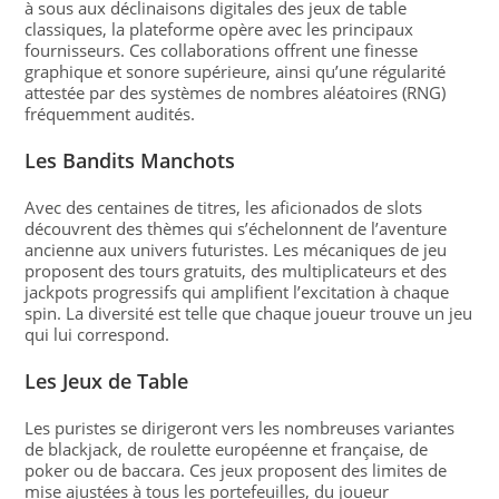
à sous aux déclinaisons digitales des jeux de table
classiques, la plateforme opère avec les principaux
fournisseurs. Ces collaborations offrent une finesse
graphique et sonore supérieure, ainsi qu’une régularité
attestée par des systèmes de nombres aléatoires (RNG)
fréquemment audités.
Les Bandits Manchots
Avec des centaines de titres, les aficionados de slots
découvrent des thèmes qui s’échelonnent de l’aventure
ancienne aux univers futuristes. Les mécaniques de jeu
proposent des tours gratuits, des multiplicateurs et des
jackpots progressifs qui amplifient l’excitation à chaque
spin. La diversité est telle que chaque joueur trouve un jeu
qui lui correspond.
Les Jeux de Table
Les puristes se dirigeront vers les nombreuses variantes
de blackjack, de roulette européenne et française, de
poker ou de baccara. Ces jeux proposent des limites de
mise ajustées à tous les portefeuilles, du joueur