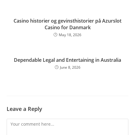
Casino historier og gevinsthistorier på Azurslot
Casino for Danmark
May 18, 2026
Dependable Legal and Entertaining in Australia
June 8, 2026
Leave a Reply