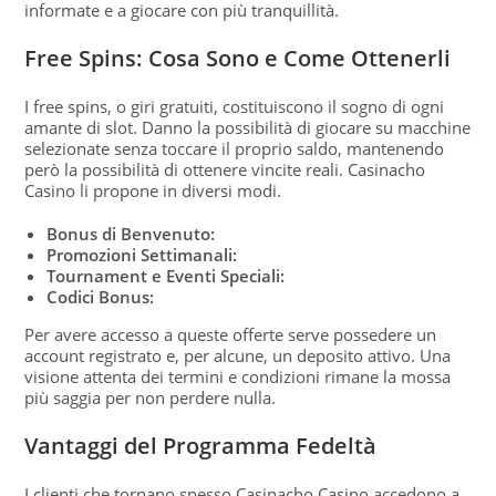
informate e a giocare con più tranquillità.
Free Spins: Cosa Sono e Come Ottenerli
I free spins, o giri gratuiti, costituiscono il sogno di ogni
amante di slot. Danno la possibilità di giocare su macchine
selezionate senza toccare il proprio saldo, mantenendo
però la possibilità di ottenere vincite reali. Casinacho
Casino li propone in diversi modi.
Bonus di Benvenuto:
Promozioni Settimanali:
Tournament e Eventi Speciali:
Codici Bonus:
Per avere accesso a queste offerte serve possedere un
account registrato e, per alcune, un deposito attivo. Una
visione attenta dei termini e condizioni rimane la mossa
più saggia per non perdere nulla.
Vantaggi del Programma Fedeltà
I clienti che tornano spesso Casinacho Casino accedono a