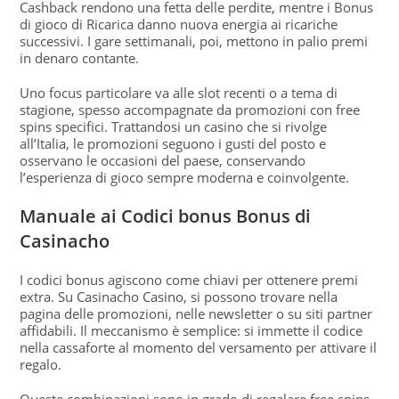
Cashback rendono una fetta delle perdite, mentre i Bonus
di gioco di Ricarica danno nuova energia ai ricariche
successivi. I gare settimanali, poi, mettono in palio premi
in denaro contante.
Uno focus particolare va alle slot recenti o a tema di
stagione, spesso accompagnate da promozioni con free
spins specifici. Trattandosi un casino che si rivolge
all’Italia, le promozioni seguono i gusti del posto e
osservano le occasioni del paese, conservando
l’esperienza di gioco sempre moderna e coinvolgente.
Manuale ai Codici bonus Bonus di
Casinacho
I codici bonus agiscono come chiavi per ottenere premi
extra. Su Casinacho Casino, si possono trovare nella
pagina delle promozioni, nelle newsletter o su siti partner
affidabili. Il meccanismo è semplice: si immette il codice
nella cassaforte al momento del versamento per attivare il
regalo.