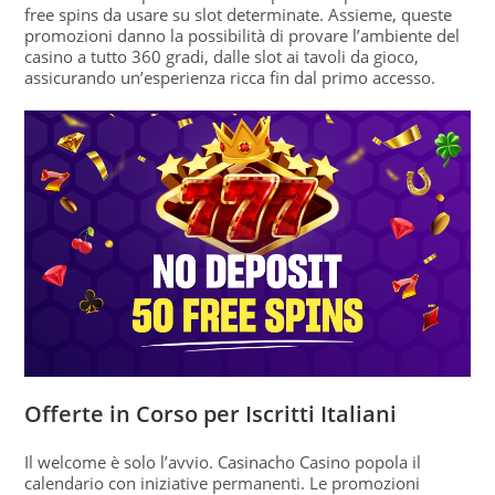
free spins da usare su slot determinate. Assieme, queste
promozioni danno la possibilità di provare l’ambiente del
casino a tutto 360 gradi, dalle slot ai tavoli da gioco,
assicurando un’esperienza ricca fin dal primo accesso.
Offerte in Corso per Iscritti Italiani
Il welcome è solo l’avvio. Casinacho Casino popola il
calendario con iniziative permanenti. Le promozioni