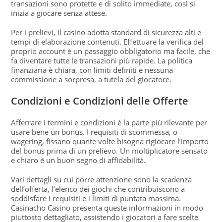
transazioni sono protette e di solito immediate, così si
inizia a giocare senza attese.
Per i prelievi, il casino adotta standard di sicurezza alti e
tempi di elaborazione contenuti. Effettuare la verifica del
proprio account è un passaggio obbligatorio ma facile, che
fa diventare tutte le transazioni più rapide. La politica
finanziaria è chiara, con limiti definiti e nessuna
commissione a sorpresa, a tutela del giocatore.
Condizioni e Condizioni delle Offerte
Afferrare i termini e condizioni è la parte più rilevante per
usare bene un bonus. I requisiti di scommessa, o
wagering, fissano quante volte bisogna rigiocare l’importo
del bonus prima di un prelievo. Un moltiplicatore sensato
e chiaro è un buon segno di affidabilità.
Vari dettagli su cui porre attenzione sono la scadenza
dell’offerta, l’elenco dei giochi che contribuiscono a
soddisfare i requisiti e i limiti di puntata massima.
Casinacho Casino presenta queste informazioni in modo
piuttosto dettagliato, assistendo i giocatori a fare scelte