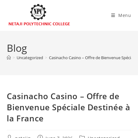
Menu
Blog
>
Uncategorized
>
Casinacho Casino – Offre de Bienvenue Spéciale 
Casinacho Casino – Offre de
Bienvenue Spéciale Destinée à
la France