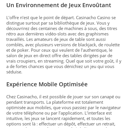
Un Environnement de Jeux Envoûtant
L’offre n’est que le point de départ. Casinacho Casino se
distingue surtout par sa bibliothèque de jeux. Vous y
découvrirez des centaines de machines à sous, des titres
rétro aux dernières vidéo-slots avec des graphismes
travaillés. Les amateurs de jeux de table sont aussi
comblés, avec plusieurs versions de blackjack, de roulette
et de poker. Pour ceux qui veulent de l’authentique, le
salon de jeux en direct offre des tables dirigées par de
vrais croupiers, en streaming. Quel que soit votre goût, il y
a de fortes chances que vous dénichiez un jeu qui vous
séduise.
Expérience Mobile Optimisée
Chez Casinacho, il est possible de jouer sur son canapé ou
pendant transports. La plateforme est totalement
optimisée aux mobiles, que vous passiez par le navigateur
de votre téléphone ou par l’application. L’interface est
intuitive, les jeux se lancent rapidement, et toutes les
options sont là : effectuer un dépôt, effectuer un retrait,