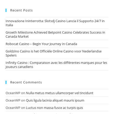
Recent Posts
Innovazione Ininterrotta: Slotsdj Casino Lancia il Supporto 24/7 in
Italia
Growth Milestone Achieved Betpoint Casino Celebrates Success in
Canada Market
Robocat Casino – Begin Your Journey in Canada
Goldzino Casino is het Officiële Online Casino voor Nederlandse
Spelers
Infinity Casino : Comparaison avec les différentes marques pour les
joueurs canadiens
Recent Comments
OceanWP
on
Nulla metus metus ullamcorper vel tincidunt
OceanWP
on
Quis ligula lacinia aliquet mauris ipsum
OceanWP
on
Luctus non massa fusce ac turpis quis