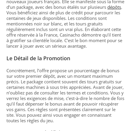
nouveaux joueurs français. Elle se manifeste sous la forme
d’un package, avec des bonus étalés sur plusieurs
dépôts
.
Vous bénéficiez ainsi de plus de crédit pour parcourir les
centaines de jeux disponibles. Les conditions sont
mentionnées noir sur blanc, et les tours gratuits
régulièrement inclus sont un vrai plus. En élaborant cette
offre réservée à la France, Casinacho démontre qu’il tient
à gratifier sa clientèle locale. C’est le bon moment pour se
lancer à jouer avec un sérieux avantage.
Le Détail de la Promotion
Concrètement, l’offre propose un pourcentage de bonus
sur votre premier dépôt, avec un montant maximum
précis. Le package contient souvent des tours gratuits sur
certaines machines à sous très appréciées. Avant de jouer,
n’oubliez pas de consulter les termes et conditions. Vous y
verrez les exigences de mise, c’est-à-dire le nombre de fois
qu’il faut dépenser le bonus avant de pouvoir récupérer
vos gains. Ces règles sont présentées clairement sur le
site. Vous pouvez ainsi vous engager en connaissant
toutes les règles du jeu.