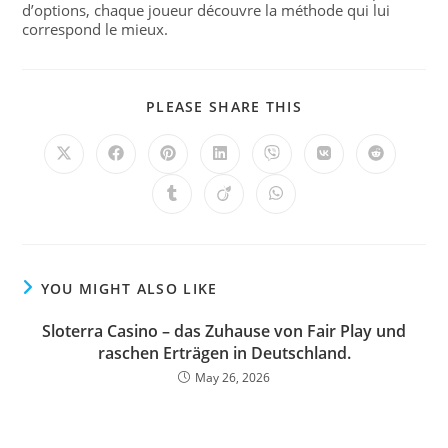
d’options, chaque joueur découvre la méthode qui lui
correspond le mieux.
PLEASE SHARE THIS
YOU MIGHT ALSO LIKE
Sloterra Casino – das Zuhause von Fair Play und
raschen Erträgen in Deutschland.
May 26, 2026