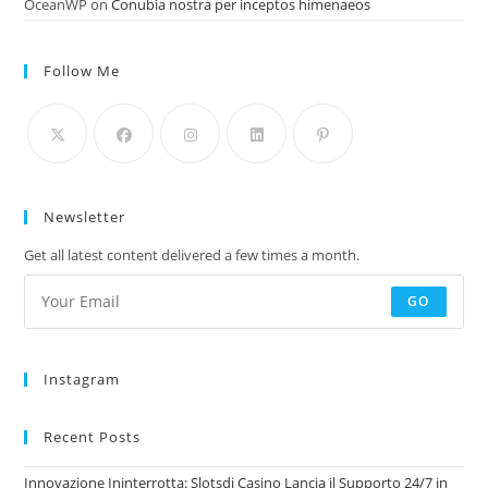
OceanWP
on
Conubia nostra per inceptos himenaeos
Follow Me
Newsletter
Get all latest content delivered a few times a month.
GO
Instagram
Recent Posts
Innovazione Ininterrotta: Slotsdj Casino Lancia il Supporto 24/7 in