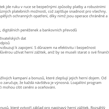
tek jde ruku v ruce se bezpečnými způsoby platby a robustními
ůzných platebních možností, což zajišťuje snadnost pro všechny.
spělých ochranných opatření, díky nimž jsou operace chráněné a
t, digitálních peněženek a bankovních převodů
ivatelských dat
edpisů
ovzbuzují k zapojení. S důrazem na efektivitu i bezpečnost
věrou užívat herní zážitek, aniž by se museli starat o své finanč
ažlivých kampaní a bonusů, které zlepšují jejich herní dojem. Od
 zaručuje, že každá návštěva je výnosná. Loajalitní program
i mohou cítit ceněni a oceňováni.
nusů, které vytvoří základ pro napínavý herní zážitek. Rozsáhlý