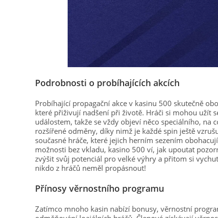
Podrobnosti o probíhajících akcích
Probíhající propagační akce v kasinu 500 skutečně obo
které přiživují nadšení při životě. Hráči si mohou uží
událostem, takže se vždy objeví něco speciálního, na c
rozšířené odměny, díky nimž je každé spin ještě vzrušuj
současné hráče, které jejich herním sezením obohacují
možnosti bez vkladu, kasino 500 ví, jak upoutat poz
zvýšit svůj potenciál pro velké výhry a přitom si vychut
nikdo z hráčů neměl propásnout!
Přínosy věrnostního programu
Zatímco mnoho kasin nabízí bonusy, věrnostní progra
odměňování loajálních hráčů. Členové získávají věrnost