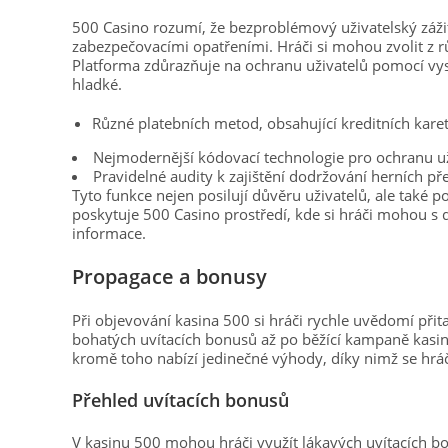
500 Casino rozumí, že bezproblémový uživatelský záži
zabezpečovacími opatřeními. Hráči si mohou zvolit z r
Platforma zdůrazňuje na ochranu uživatelů pomocí vy
hladké.
Různé platebních metod, obsahující kreditních kare
Nejmodernější kódovací technologie pro ochranu už
Pravidelné audity k zajištění dodržování herních př
Tyto funkce nejen posilují důvěru uživatelů, ale také p
poskytuje 500 Casino prostředí, kde si hráči mohou s dů
informace.
Propagace a bonusy
Při objevování kasina 500 si hráči rychle uvědomí přit
bohatých uvítacích bonusů až po běžící kampaně kasino
kromě toho nabízí jedinečné výhody, díky nimž se hráč
Přehled uvítacích bonusů
V kasinu 500 mohou hráči využít lákavých uvítacích bo