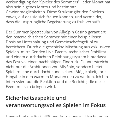
Verkündigung der “Spieler des Sommers”. Jeder Monat hat
also sein eigenes Motto und bestimmte
Gewinnmöglichkeiten. Diese Struktur gibt den Spielern
etwas, auf das sie sich freuen können, und vermeidet,
dass die ursprüngliche Begeisterung zu früh verpufft.
Der Summer Spectacular von AllySpin Casino garantiert,
den österreichischen Sommer mit einer beispiellosen
Dosis an Unterhaltung und Gemeinschaftsgefühl zu
bereichern. Durch die geschickte Mischung aus exklusiven
Spielen, mitreißenden Live-Events, technischer Stabilität
und einem durchdachten Belohnungssystem hinterlässt
das Festival einen nachhaltigen Eindruck. Es unterstreicht
nicht nur die Ambitionen von AllySpin, sondern bietet
Spielern eine durchdachte und sichere Möglichkeit, ihre
Hingabe in den warmen Monaten neu zu wecken. Ich bin
interessiert auf die Reaktion und die Berichte, die dieses
Event mit sich bringen wird.
Sicherheitsaspekte und
verantwortungsvolles Spielen im Fokus
Ungeachtet der Festivität und Aufregung will ich betonen,