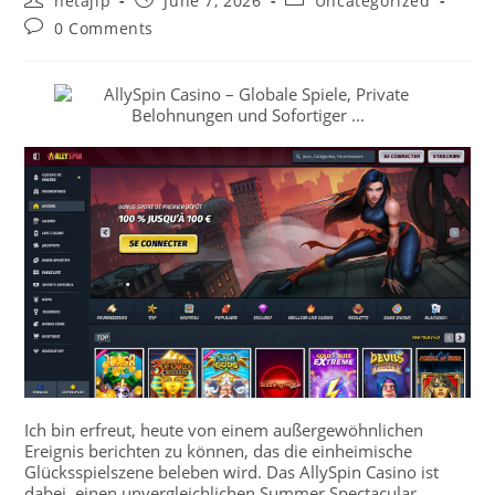
netajip
June 7, 2026
Uncategorized
0 Comments
Ich bin erfreut, heute von einem außergewöhnlichen
Ereignis berichten zu können, das die einheimische
Glücksspielszene beleben wird. Das AllySpin Casino ist
dabei, einen unvergleichlichen Summer Spectacular