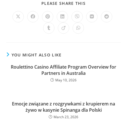
PLEASE SHARE THIS
YOU MIGHT ALSO LIKE
Roulettino Casino Affiliate Program Overview for
Partners in Australia
May 10, 2026
Emocje związane z rozgrywkami z krupierem na
żywo w kasynie Spinanga dla Polski
March 23, 2026