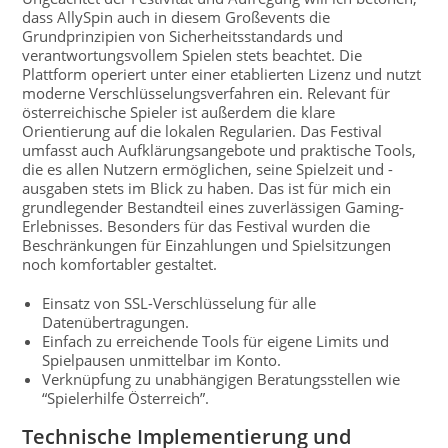
dass AllySpin auch in diesem Großevents die
Grundprinzipien von Sicherheitsstandards und
verantwortungsvollem Spielen stets beachtet. Die
Plattform operiert unter einer etablierten Lizenz und nutzt
moderne Verschlüsselungsverfahren ein. Relevant für
österreichische Spieler ist außerdem die klare
Orientierung auf die lokalen Regularien. Das Festival
umfasst auch Aufklärungsangebote und praktische Tools,
die es allen Nutzern ermöglichen, seine Spielzeit und -
ausgaben stets im Blick zu haben. Das ist für mich ein
grundlegender Bestandteil eines zuverlässigen Gaming-
Erlebnisses. Besonders für das Festival wurden die
Beschränkungen für Einzahlungen und Spielsitzungen
noch komfortabler gestaltet.
Einsatz von SSL-Verschlüsselung für alle
Datenübertragungen.
Einfach zu erreichende Tools für eigene Limits und
Spielpausen unmittelbar im Konto.
Verknüpfung zu unabhängigen Beratungsstellen wie
“Spielerhilfe Österreich”.
Technische Implementierung und