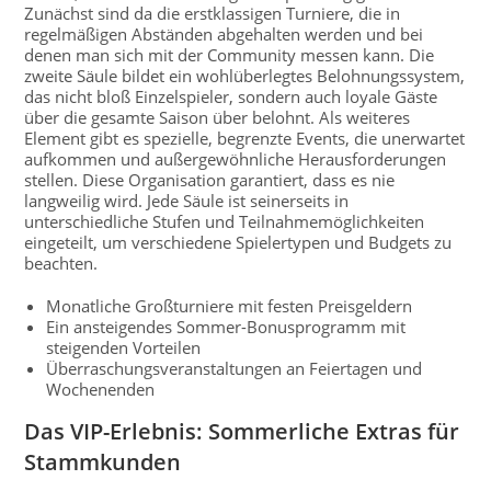
Zunächst sind da die erstklassigen Turniere, die in
regelmäßigen Abständen abgehalten werden und bei
denen man sich mit der Community messen kann. Die
zweite Säule bildet ein wohlüberlegtes Belohnungssystem,
das nicht bloß Einzelspieler, sondern auch loyale Gäste
über die gesamte Saison über belohnt. Als weiteres
Element gibt es spezielle, begrenzte Events, die unerwartet
aufkommen und außergewöhnliche Herausforderungen
stellen. Diese Organisation garantiert, dass es nie
langweilig wird. Jede Säule ist seinerseits in
unterschiedliche Stufen und Teilnahmemöglichkeiten
eingeteilt, um verschiedene Spielertypen und Budgets zu
beachten.
Monatliche Großturniere mit festen Preisgeldern
Ein ansteigendes Sommer-Bonusprogramm mit
steigenden Vorteilen
Überraschungsveranstaltungen an Feiertagen und
Wochenenden
Das VIP-Erlebnis: Sommerliche Extras für
Stammkunden