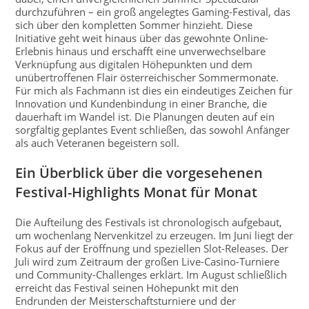
durchzuführen – ein groß angelegtes Gaming-Festival, das
sich über den kompletten Sommer hinzieht. Diese
Initiative geht weit hinaus über das gewohnte Online-
Erlebnis hinaus und erschafft eine unverwechselbare
Verknüpfung aus digitalen Höhepunkten und dem
unübertroffenen Flair österreichischer Sommermonate.
Für mich als Fachmann ist dies ein eindeutiges Zeichen für
Innovation und Kundenbindung in einer Branche, die
dauerhaft im Wandel ist. Die Planungen deuten auf ein
sorgfältig geplantes Event schließen, das sowohl Anfänger
als auch Veteranen begeistern soll.
Ein Überblick über die vorgesehenen
Festival-Highlights Monat für Monat
Die Aufteilung des Festivals ist chronologisch aufgebaut,
um wochenlang Nervenkitzel zu erzeugen. Im Juni liegt der
Fokus auf der Eröffnung und speziellen Slot-Releases. Der
Juli wird zum Zeitraum der großen Live-Casino-Turniere
und Community-Challenges erklärt. Im August schließlich
erreicht das Festival seinen Höhepunkt mit den
Endrunden der Meisterschaftsturniere und der