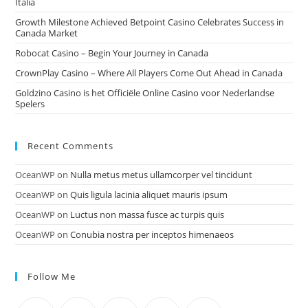
Italia
Growth Milestone Achieved Betpoint Casino Celebrates Success in
Canada Market
Robocat Casino – Begin Your Journey in Canada
CrownPlay Casino – Where All Players Come Out Ahead in Canada
Goldzino Casino is het Officiële Online Casino voor Nederlandse
Spelers
Recent Comments
OceanWP
on
Nulla metus metus ullamcorper vel tincidunt
OceanWP
on
Quis ligula lacinia aliquet mauris ipsum
OceanWP
on
Luctus non massa fusce ac turpis quis
OceanWP
on
Conubia nostra per inceptos himenaeos
Follow Me