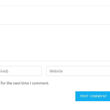
 for the next time I comment.