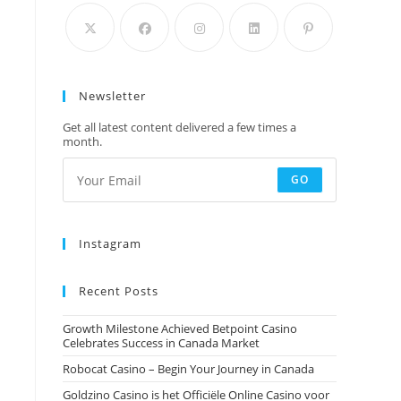
Newsletter
Get all latest content delivered a few times a
month.
GO
Instagram
Recent Posts
Growth Milestone Achieved Betpoint Casino
Celebrates Success in Canada Market
Robocat Casino – Begin Your Journey in Canada
Goldzino Casino is het Officiële Online Casino voor