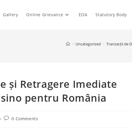
Gallery
Online Grievance
EOA
Statutory Body
>
Uncategorized
>
Tranzacții de 
e și Retragere Imediate
Casino pentru România
0 Comments