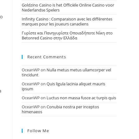
Goldzino Casino is het Officiële Online Casino voor
Nederlandse Spelers
 o
Infinity Casino : Comparaison avec les différentes
marques pour les joueurs canadiens
Γυρίστε και Πανηγυρίστε Οποιαδήποτε Νίκη στο
Betonred Casino στην Ελλάδα
Recent Comments
OceanWP
on
Nulla metus metus ullamcorper vel
tincidunt
OceanWP
on
Quis ligula lacinia aliquet mauris
ipsum
a
OceanWP
on
Luctus non massa fusce ac turpis quis
OceanWP
on
Conubia nostra per inceptos
himenaeos
Follow Me