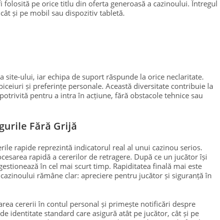
 folosită pe orice titlu din oferta generoasă a cazinoului. Întregul
 cât și pe mobil sau dispozitiv tabletă.
 site-ului, iar echipa de suport răspunde la orice neclaritate.
biceiuri și preferințe personale. Această diversitate contribuie la
trivită pentru a intra în acțiune, fără obstacole tehnice sau
gurile Fără Grijă
ile rapide reprezintă indicatorul real al unui cazinou serios.
cesarea rapidă a cererilor de retragere. După ce un jucător își
o gestionează în cel mai scurt timp. Rapiditatea finală mai este
 cazinoului rămâne clar: apreciere pentru jucător și siguranță în
rea cererii în contul personal și primește notificări despre
 de identitate standard care asigură atât pe jucător, cât și pe