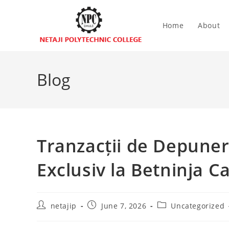
Home
About
Blog
Tranzacții de Depuner
Exclusiv la Betninja 
netajip
June 7, 2026
Uncategorized