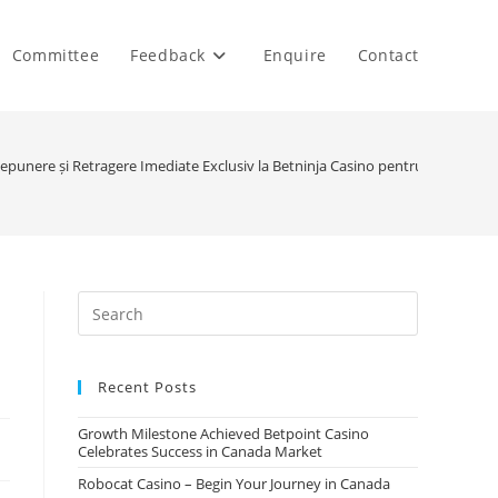
Committee
Feedback
Enquire
Contact
Depunere și Retragere Imediate Exclusiv la Betninja Casino pentru România
Recent Posts
Growth Milestone Achieved Betpoint Casino
Celebrates Success in Canada Market
Robocat Casino – Begin Your Journey in Canada