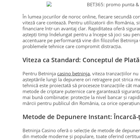
În lumea jocurilor de noroc online, fiecare secundă con
viteză care contează. Pentru utilizatorii din România, s
financiare într-un avantaj clar. Rapiditatea oferă sigur
aștepți timp îndelungat pentru a începe să joci sau pen
accentuare pe performanță vine din filozofiei Betninja C
problemele tehnice care compromit distracția.
Viteza ca Standard: Conceptul de Plată
Pentru Betninja
casino betninja
, viteza tranzacțiilor n
așteptările lungi la depunere ori retragere pot strica 
tehnică este proiectată să proceseze tranzacțiile cât ma
metode de criptare puternice care garantează siguranța 
mai bună combinație: protecție la nivel bancar și rapidi
mărcii pentru publicul din România, ca orice operațiune
Metode de Depunere Instant: Încarcă-ț
Betninja Casino oferă o selecție de metode de depunere,
din metode moderne și populare, toate oferind certitudi