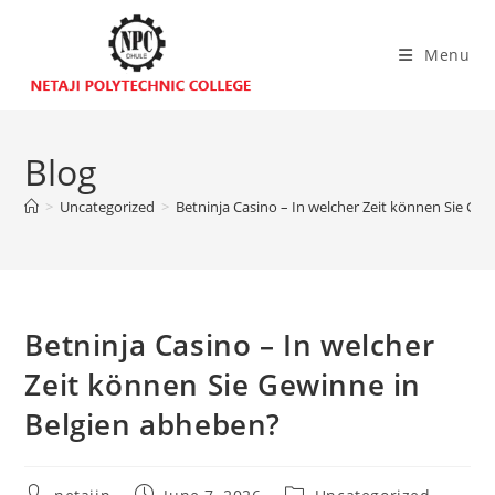
Menu
Blog
>
Uncategorized
>
Betninja Casino – In welcher Zeit können Sie Ge
Betninja Casino – In welcher
Zeit können Sie Gewinne in
Belgien abheben?