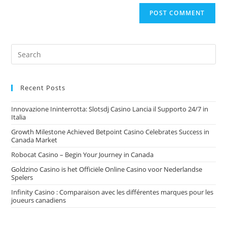
Recent Posts
Innovazione Ininterrotta: Slotsdj Casino Lancia il Supporto 24/7 in
Italia
Growth Milestone Achieved Betpoint Casino Celebrates Success in
Canada Market
Robocat Casino – Begin Your Journey in Canada
Goldzino Casino is het Officiële Online Casino voor Nederlandse
Spelers
Infinity Casino : Comparaison avec les différentes marques pour les
joueurs canadiens