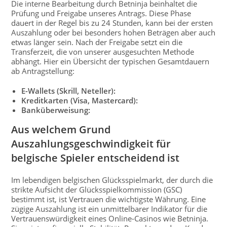
Die interne Bearbeitung durch Betninja beinhaltet die
Prüfung und Freigabe unseres Antrags. Diese Phase
dauert in der Regel bis zu 24 Stunden, kann bei der ersten
Auszahlung oder bei besonders hohen Beträgen aber auch
etwas länger sein. Nach der Freigabe setzt ein die
Transferzeit, die von unserer ausgesuchten Methode
abhängt. Hier ein Übersicht der typischen Gesamtdauern
ab Antragstellung:
E-Wallets (Skrill, Neteller):
Kreditkarten (Visa, Mastercard):
Banküberweisung:
Aus welchem Grund
Auszahlungsgeschwindigkeit für
belgische Spieler entscheidend ist
Im lebendigen belgischen Glücksspielmarkt, der durch die
strikte Aufsicht der Glücksspielkommission (GSC)
bestimmt ist, ist Vertrauen die wichtigste Währung. Eine
zügige Auszahlung ist ein unmittelbarer Indikator für die
Vertrauenswürdigkeit eines Online-Casinos wie Betninja.