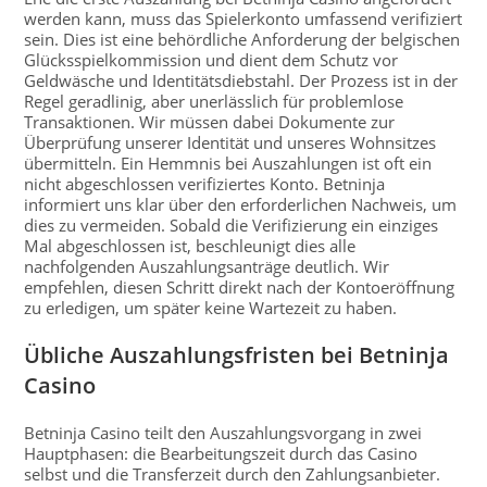
werden kann, muss das Spielerkonto umfassend verifiziert
sein. Dies ist eine behördliche Anforderung der belgischen
Glücksspielkommission und dient dem Schutz vor
Geldwäsche und Identitätsdiebstahl. Der Prozess ist in der
Regel geradlinig, aber unerlässlich für problemlose
Transaktionen. Wir müssen dabei Dokumente zur
Überprüfung unserer Identität und unseres Wohnsitzes
übermitteln. Ein Hemmnis bei Auszahlungen ist oft ein
nicht abgeschlossen verifiziertes Konto. Betninja
informiert uns klar über den erforderlichen Nachweis, um
dies zu vermeiden. Sobald die Verifizierung ein einziges
Mal abgeschlossen ist, beschleunigt dies alle
nachfolgenden Auszahlungsanträge deutlich. Wir
empfehlen, diesen Schritt direkt nach der Kontoeröffnung
zu erledigen, um später keine Wartezeit zu haben.
Übliche Auszahlungsfristen bei Betninja
Casino
Betninja Casino teilt den Auszahlungsvorgang in zwei
Hauptphasen: die Bearbeitungszeit durch das Casino
selbst und die Transferzeit durch den Zahlungsanbieter.