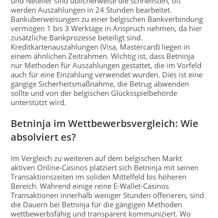
und Neteller sind üblicherweise die schnellsten, oft
werden Auszahlungen in 24 Stunden bearbeitet.
Banküberweisungen zu einer belgischen Bankverbindung
vermögen 1 bis 3 Werktage in Anspruch nehmen, da hier
zusätzliche Bankprozesse beteiligt sind.
Kreditkartenauszahlungen (Visa, Mastercard) liegen in
einem ähnlichen Zeitrahmen. Wichtig ist, dass Betninja
nur Methoden für Auszahlungen gestattet, die im Vorfeld
auch für eine Einzahlung verwendet wurden. Dies ist eine
gängige Sicherheitsmaßnahme, die Betrug abwenden
sollte und von der belgischen Glücksspielbehörde
unterstützt wird.
Betninja im Wettbewerbsvergleich: Wie
absolviert es?
Im Vergleich zu weiteren auf dem belgischen Markt
aktiven Online-Casinos platziert sich Betninja mit seinen
Transaktionszeiten im soliden Mittelfeld bis höheren
Bereich. Während einige reine E-Wallet-Casinos
Transaktionen innerhalb weniger Stunden offerieren, sind
die Dauern bei Betninja für die gängigen Methoden
wettbewerbsfähig und transparent kommuniziert. Wo