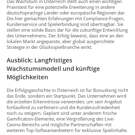
Das Wachstum in Österreich stellt auch einen wichtigen
Praxistest für eine potenzielle Erweiterung in andere
deutschsprachige Länder oder europäische Regionen dar.
Die hier gemachten Erfahrungen mit Compliance-Fragen,
Kundenservice und Spielerbindung sind übertragbar. Sie
stellen eine solide Basis dar für die zukünftige Entwicklung
des Unternehmens. Der Erfolg beweist, dass eine an den
lokalen Markt angepasste, aber global ausgerichtete
Strategie in der Glücksspielbranche wirkt.
Ausblick: Langfristiges
Wachstumsmodell und künftige
Möglichkeiten
Die Erfolgsgeschichte in Österreich ist für Bonuskong nicht
das Ende, sondern ein Startpunkt. Das Unternehmen wird
die erzielten Erkenntnisse verwenden, um sein Angebot
fortlaufend zu verfeinern und die Kundenzufriedenheit
noch zu steigern. Geplant sind unter anderem frische
Gamification-Elemente, eine Vergrößerung des Live-
Casino-Bereichs und mögliche Partnerschaften mit
weiteren Top-Softwareanbietern für exklusive Spielinhalte.