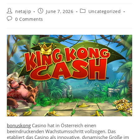
netajip
June 7, 2026
Uncategorized
0 Comments
bonuskong
Casino hat in Österreich einen
beeindruckenden Wachstumsschritt vollzogen. Das
etabliert das Casino als innovative, dynamische Größe im