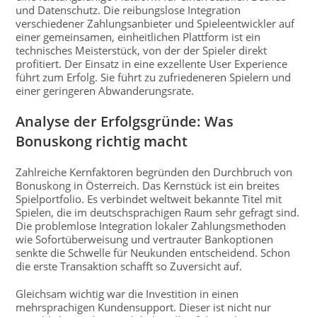
und Datenschutz. Die reibungslose Integration
verschiedener Zahlungsanbieter und Spieleentwickler auf
einer gemeinsamen, einheitlichen Plattform ist ein
technisches Meisterstück, von der der Spieler direkt
profitiert. Der Einsatz in eine exzellente User Experience
führt zum Erfolg. Sie führt zu zufriedeneren Spielern und
einer geringeren Abwanderungsrate.
Analyse der Erfolgsgründe: Was
Bonuskong richtig macht
Zahlreiche Kernfaktoren begründen den Durchbruch von
Bonuskong in Österreich. Das Kernstück ist ein breites
Spielportfolio. Es verbindet weltweit bekannte Titel mit
Spielen, die im deutschsprachigen Raum sehr gefragt sind.
Die problemlose Integration lokaler Zahlungsmethoden
wie Sofortüberweisung und vertrauter Bankoptionen
senkte die Schwelle für Neukunden entscheidend. Schon
die erste Transaktion schafft so Zuversicht auf.
Gleichsam wichtig war die Investition in einen
mehrsprachigen Kundensupport. Dieser ist nicht nur