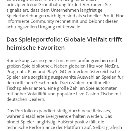
prinzipientreue Grundhaltung fördert Vertrauen. Sie
signalisiert, dass dem Unternehmen langfristige
Spielerbeziehungen wichtiger sind als schneller Profit. Eine
informierte Community rechnet mit und belohnt diesen
achtungsvollen Umgang mittlerweile.
Das Spieleportfolio: Globale Vielfalt trifft
heimische Favoriten
Bonuskong Casino glänzt mit einer umfangreichen und
großen Spielbibliothek. Neben globalen Hits von NetEnt,
Pragmatic Play und Play’n GO entdecken österreichische
Spieler eine sorgfältig ausgewählte Auswahl an Spielen für
den örtlichen Geschmack. Dazu zählen traditionelle
Tischspielvarianten, eine große Zahl an Spielautomaten
mit hoher Volatilität und populäre Live-Casino-Tische mit
deutschen Dealern.
Das Portfolio expandiert stetig durch neue Releases,
während etablierte Evergreens erhalten werden. Das
bindet Spieler langfristig. Äußerst positiv fällt die
technische Performance der Plattform auf. Selbst grafisch