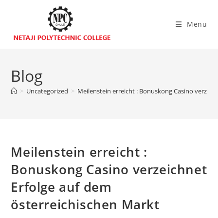
Menu
Blog
>
Uncategorized
>
Meilenstein erreicht : Bonuskong Casino verzeic
Meilenstein erreicht :
Bonuskong Casino verzeichnet
Erfolge auf dem
österreichischen Markt