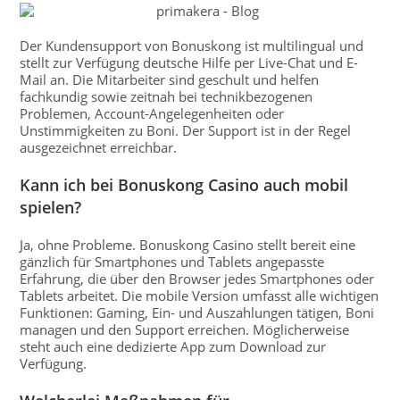
Der Kundensupport von Bonuskong ist multilingual und
stellt zur Verfügung deutsche Hilfe per Live-Chat und E-
Mail an. Die Mitarbeiter sind geschult und helfen
fachkundig sowie zeitnah bei technikbezogenen
Problemen, Account-Angelegenheiten oder
Unstimmigkeiten zu Boni. Der Support ist in der Regel
ausgezeichnet erreichbar.
Kann ich bei Bonuskong Casino auch mobil
spielen?
Ja, ohne Probleme. Bonuskong Casino stellt bereit eine
gänzlich für Smartphones und Tablets angepasste
Erfahrung, die über den Browser jedes Smartphones oder
Tablets arbeitet. Die mobile Version umfasst alle wichtigen
Funktionen: Gaming, Ein- und Auszahlungen tätigen, Boni
managen und den Support erreichen. Möglicherweise
steht auch eine dedizierte App zum Download zur
Verfügung.