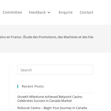
Committee
Feedback
Enquire
Contact
ino en France : Étude des Promotions, des Machines et des Paiements
Recent Posts
Growth Milestone Achieved Betpoint Casino
Celebrates Success in Canada Market
Robocat Casino – Begin Your Journey in Canada