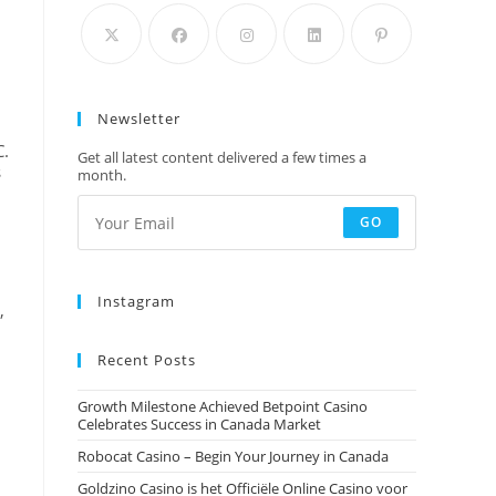
Newsletter
C.
Get all latest content delivered a few times a
s
month.
GO
Instagram
,
Recent Posts
Growth Milestone Achieved Betpoint Casino
Celebrates Success in Canada Market
Robocat Casino – Begin Your Journey in Canada
Goldzino Casino is het Officiële Online Casino voor