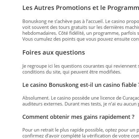
Les Autres Promotions et le Programme
Bonuskong ne s’achève pas à l’accueil. Le casino pro
voit souvent des tours gratuits sur les dernières mach
hebdomadaires. Côté fidélité, un programme, parfois s
Vous cumulez des points que vous pouvez ensuite conve
Foires aux questions
Je regroupe ici les questions courantes qui reviennent
conditions du site, qui peuvent être modifiées.
Le casino Bonuskong est-il un casino fiable 
Absolument. Le casino possède une licence de Curaçao e
auditeurs externes. Durant mes tests, je n’ai eu aucun 
Comment obtenir mes gains rapidement ?
Pour un retrait le plus rapide possible, optez pour un po
confirmez d’avoir complété la vérification de votre com