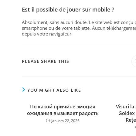
Est-il possible de jouer sur mobile ?
Absolument, sans aucun doute. Le site web est conçu pou
smartphone ou de votre tablette. Aucun téléchargement
depuis votre navigateur.
PLEASE SHARE THIS
YOU MIGHT ALSO LIKE
По какой причине эмоция
Visuri l
ожидания вызывает радость
Goldex 
Rețe
January 22, 2026