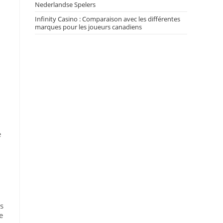
Nederlandse Spelers
Infinity Casino : Comparaison avec les différentes
marques pour les joueurs canadiens
e
rs
e