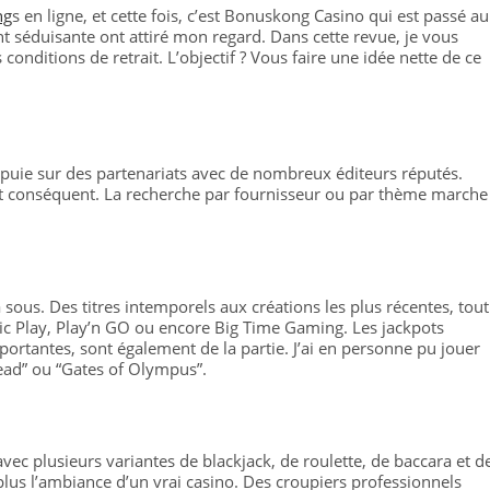
ng
s en ligne, et cette fois, c’est Bonuskong Casino qui est passé au
nt séduisante ont attiré mon regard. Dans cette revue, je vous
conditions de retrait. L’objectif ? Vous faire une idée nette de ce
ppuie sur des partenariats avec de nombreux éditeurs réputés.
 est conséquent. La recherche par fournisseur ou par thème marche
sous. Des titres intemporels aux créations les plus récentes, tout
tic Play, Play’n GO ou encore Big Time Gaming. Les jackpots
ortantes, sont également de la partie. J’ai en personne pu jouer
ad” ou “Gates of Olympus”.
vec plusieurs variantes de blackjack, de roulette, de baccara et d
 plus l’ambiance d’un vrai casino. Des croupiers professionnels