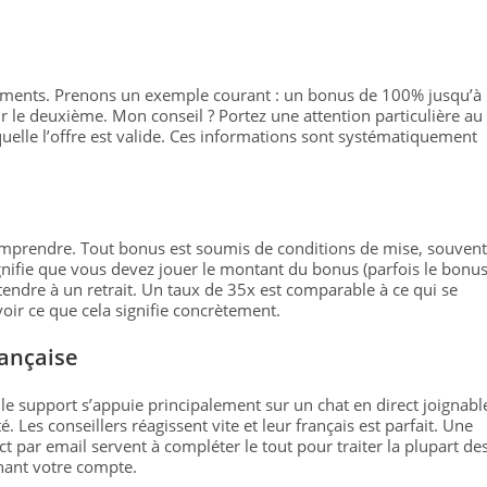
ersements. Prenons un exemple courant : un bonus de 100% jusqu’à
 le deuxième. Mon conseil ? Portez une attention particulière au
lle l’offre est valide. Ces informations sont systématiquement
 comprendre. Tout bonus est soumis de conditions de mise, souvent
nifie que vous devez jouer le montant du bonus (parfois le bonu
tendre à un retrait. Un taux de 35x est comparable à ce qui se
avoir ce que cela signifie concrètement.
rançaise
le support s’appuie principalement sur un chat en direct joignabl
té. Les conseillers réagissent vite et leur français est parfait. Une
 par email servent à compléter le tout pour traiter la plupart de
rnant votre compte.