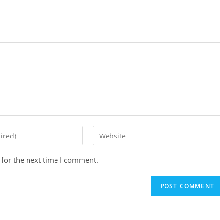
 for the next time I comment.