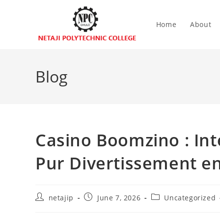
Home
About
Blog
Casino Boomzino : Int
Pur Divertissement e
netajip
June 7, 2026
Uncategorized