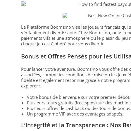
La Plateforme Boomzino vise les joueurs français qui sou
véritablement divertissante. Chez Boomzino, nous repo
paiements vifs et une atmosphère où le plaisir du jeu r
chaque jeu est élaboré pour vous divertir.
Bonus et Offres Pensés pour les Utilis
Pour lancer votre aventure, Boomzino vous offre des off
associées, comme les conditions de mise ou les jeux éli
fidélité est également reconnue grâce à notre progra
explorer :
Votre bonus de bienvenue sur votre premier dépôt.
Plusieurs tours gratuits (free spins) sur des machine
Plusieurs offres de cashback ou des tours de bonu
Un programme VIP avec des avantages adaptés.
L’Intégrité et la Transparence : Nos Ba