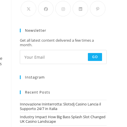
Newsletter
Get all latest content delivered a few times a
month.
GO
de
s
Instagram
Recent Posts
Innovazione Ininterrotta: Slotsdj Casino Lancia il
Supporto 24/7 in Italia
Industry Impact How Big Bass Splash Slot Changed
UK Casino Landscape