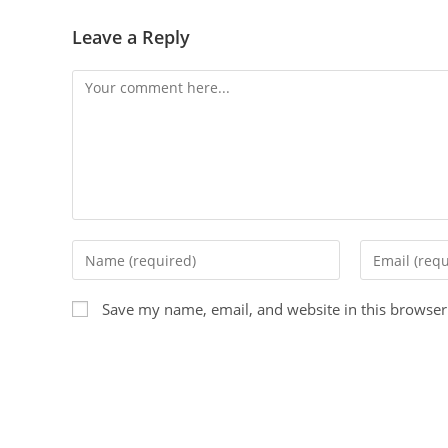
Leave a Reply
Save my name, email, and website in this browser