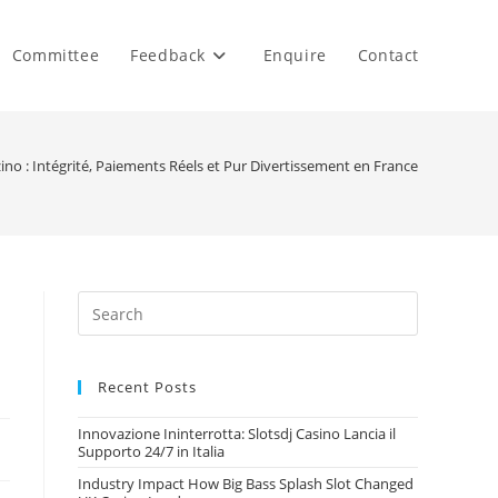
Committee
Feedback
Enquire
Contact
no : Intégrité, Paiements Réels et Pur Divertissement en France
Recent Posts
Innovazione Ininterrotta: Slotsdj Casino Lancia il
Supporto 24/7 in Italia
Industry Impact How Big Bass Splash Slot Changed