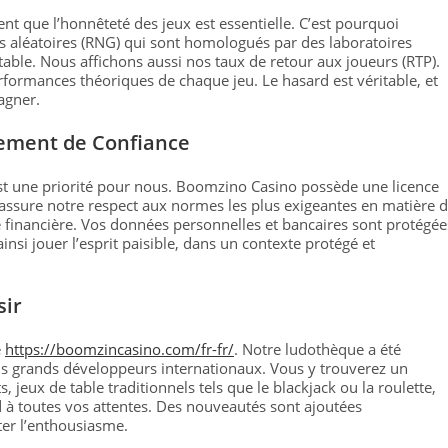
vent que l’honnêteté des jeux est essentielle. C’est pourquoi
aléatoires (RNG) qui sont homologués par des laboratoires
table. Nous affichons aussi nos taux de retour aux joueurs (RTP).
erformances théoriques de chaque jeu. Le hasard est véritable, et
agner.
nement de Confiance
st une priorité pour nous. Boomzino Casino possède une licence
e assure notre respect aux normes les plus exigeantes en matière 
é financière. Vos données personnelles et bancaires sont protégée
nsi jouer l’esprit paisible, dans un contexte protégé et
sir
e
https://boomzincasino.com/fr-fr/
. Notre ludothèque a été
us grands développeurs internationaux. Vous y trouverez un
jeux de table traditionnels tels que le blackjack ou la roulette,
 à toutes vos attentes. Des nouveautés sont ajoutées
ter l’enthousiasme.