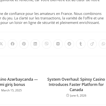
ne de confiance pour les amateurs en France. Nous combinons
du jeu. La clarté sur les transactions, la variété de l’offre et une
pour un loisir en ligne de sécurité et pleinement enrichissant.
sino Azərbaycanda —
System Overhaul: Spinsy Casino
mi giriş bonus
Introduces Faster Platform for
Canada
March 15, 2025
June 6, 2026