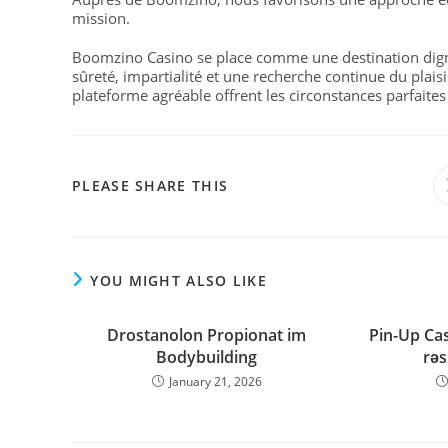
mission.
Boomzino Casino se place comme une destination dig
sûreté, impartialité et une recherche continue du plaisir 
plateforme agréable offrent les circonstances parfaites 
PLEASE SHARE THIS
YOU MIGHT ALSO LIKE
Drostanolon Propionat im
Pin-Up Ca
Bodybuilding
rəs
January 21, 2026