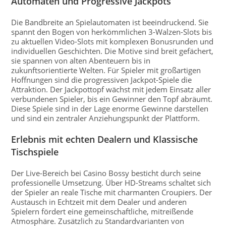
Automaten und Progressive Jackpots
Die Bandbreite an Spielautomaten ist beeindruckend. Sie
spannt den Bogen von herkömmlichen 3-Walzen-Slots bis
zu aktuellen Video-Slots mit komplexen Bonusrunden und
individuellen Geschichten. Die Motive sind breit gefächert,
sie spannen von alten Abenteuern bis in
zukunftsorientierte Welten. Für Spieler mit großartigen
Hoffnungen sind die progressiven Jackpot-Spiele die
Attraktion. Der Jackpottopf wächst mit jedem Einsatz aller
verbundenen Spieler, bis ein Gewinner den Topf abräumt.
Diese Spiele sind in der Lage enorme Gewinne darstellen
und sind ein zentraler Anziehungspunkt der Plattform.
Erlebnis mit echten Dealern und Klassische
Tischspiele
Der Live-Bereich bei Casino Bossy besticht durch seine
professionelle Umsetzung. Über HD-Streams schaltet sich
der Spieler an reale Tische mit charmanten Croupiers. Der
Austausch in Echtzeit mit dem Dealer und anderen
Spielern fördert eine gemeinschaftliche, mitreißende
Atmosphäre. Zusätzlich zu Standardvarianten von