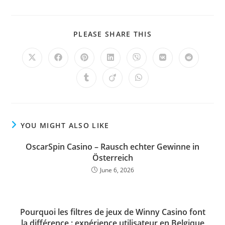
PLEASE SHARE THIS
YOU MIGHT ALSO LIKE
OscarSpin Casino – Rausch echter Gewinne in
Österreich
June 6, 2026
Pourquoi les filtres de jeux de Winny Casino font
la différence : expérience utilisateur en Belgique