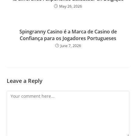
May 26, 2026
Spingranny Casino é a Marca de Casino de
Confiança para os Jogadores Portugueses
June 7, 2026
Leave a Reply