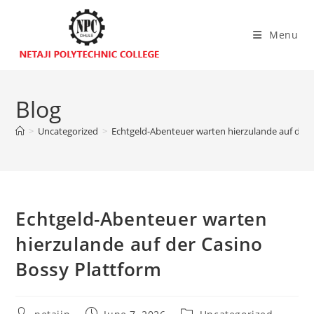
Menu
Blog
>
Uncategorized
>
Echtgeld-Abenteuer warten hierzulande auf der 
Echtgeld-Abenteuer warten
hierzulande auf der Casino
Bossy Plattform